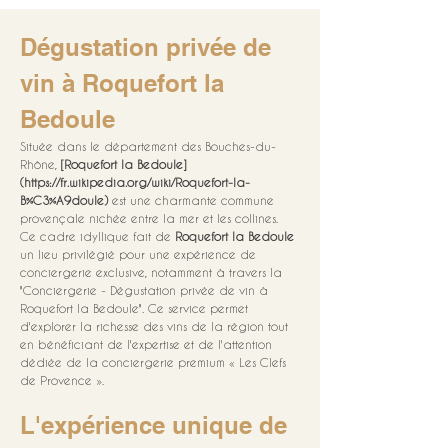
Dégustation privée de 
vin à Roquefort la 
Bedoule
Située dans le département des Bouches-du-
Rhône, 
[Roquefort la Bedoule]
(https://fr.wikipedia.org/wiki/Roquefort-la-
B%C3%A9doule)
 est une charmante commune 
provençale nichée entre la mer et les collines. 
Ce cadre idyllique fait de 
Roquefort la Bedoule
un lieu privilégié pour une expérience de 
conciergerie exclusive, notamment à travers la 
"Conciergerie - Dégustation privée de vin à 
Roquefort la Bedoule". Ce service permet 
d'explorer la richesse des vins de la région tout 
en bénéficiant de l'expertise et de l'attention 
dédiée de la conciergerie premium « Les Clefs 
de Provence ».
L'expérience unique de 