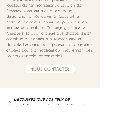
soucieux de l'environnement, « Les Clefs de 
Provence » veillent à ce que chaque 
dégustation privée de vin à Roquefort la 
Bedoule respecte les normes les plus strictes en 
matière de durabilité. Cet engagement envers 
l'éthique
 et la qualité assure que chaque session 
contribue à une viticulture respectueuse et 
durable. Les participants peuvent ainsi savourer 
chaque goutte en sachant qu'ils soutiennent des 
pratiques viticoles responsables.
NOUS CONTACTER
Découvrez tous nos lieux de 
prestations pour les dégustations de 
vins à domicile
Mise à jour : 7/7/2026