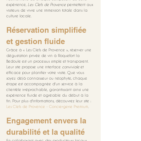
expérience, 
Les Clefs de Provence
 permettent aux 
visiteurs de vivre une immersion totale dans la 
culture locale.
Réservation simplifiée 
et gestion fluide
Grâce à « Les Clefs de Provence », réserver une 
dégustation privée de vin à Roquefort la 
Bedoule est un processus simple et transparent. 
Leur site propose une interface 
conviviale
 et 
efficace pour planifier votre visite. Que vous 
soyez déjà connaisseur ou néophyte, chaque 
étape est accompagnée d'un service à la 
clientèle irréprochable, garantissant ainsi une 
expérience fluide et agréable du début à la 
fin. Pour plus d'informations, découvrez leur site : 
Les Clefs de Provence - Conciergerie Premium
.
Engagement envers la 
durabilité et la qualité
En collaborant avec des producteurs locaux 