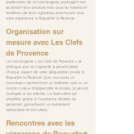
partenaires de la conciergerie, partagent non 
seulement leurs produits mais aussi les histoires et 
traditions de leurs vignobles, enrichissant ainsi 
votre expérience à Roquefort la Bedoule.
Organisation sur 
mesure avec Les Clefs 
de Provence
La conciergerie « Les Clefs de Provence » se 
distingue par sa capacité à personnaliser 
chaque aspect de votre dégustation privée à 
Roquefort la Bedoule. Que vous soyez un 
connaisseur recherchant un millésime rare ou un 
novice curieux d'apprendre les bases, ce service 
s'adapte à vos attentes. La réservation est 
simplifiée grâce à l'assistance dédiée du 
personnel, garantissant un événement 
mémorable et sans stress.
Rencontres avec les 
vignerons de Roquefort 