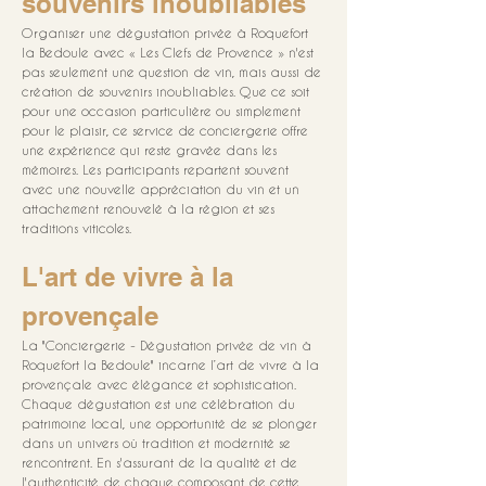
souvenirs inoubliables
Organiser une dégustation privée à Roquefort 
la Bedoule avec « Les Clefs de Provence » n'est 
pas seulement une question de vin, mais aussi de 
création de souvenirs inoubliables. Que ce soit 
pour une occasion particulière ou simplement 
pour le plaisir, ce service de conciergerie offre 
une expérience qui reste gravée dans les 
mémoires. Les participants repartent souvent 
avec une nouvelle appréciation du vin et un 
attachement renouvelé à la région et ses 
traditions viticoles.
L'art de vivre à la 
provençale
La "Conciergerie - Dégustation privée de vin à 
Roquefort la Bedoule" incarne l’art de vivre à la 
provençale avec élégance et sophistication. 
Chaque dégustation est une célébration du 
patrimoine local, une opportunité de se plonger 
dans un univers où tradition et modernité se 
rencontrent. En s'assurant de la qualité et de 
l'authenticité de chaque composant de cette 