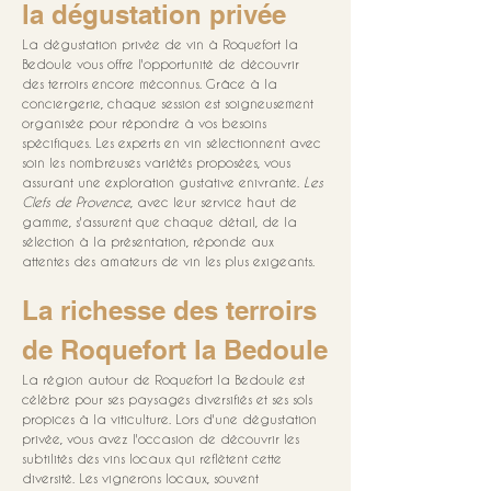
la dégustation privée
La dégustation privée de vin à Roquefort la 
Bedoule vous offre l'opportunité de découvrir 
des terroirs encore méconnus. Grâce à la 
conciergerie, chaque session est soigneusement 
organisée pour répondre à vos besoins 
spécifiques. Les experts en vin sélectionnent avec 
soin les nombreuses variétés proposées, vous 
assurant une exploration gustative enivrante. 
Les 
Clefs de Provence
, avec leur service haut de 
gamme, s'assurent que chaque détail, de la 
sélection à la présentation, réponde aux 
attentes des amateurs de vin les plus exigeants.
La richesse des terroirs 
de Roquefort la Bedoule
La région autour de Roquefort la Bedoule est 
célèbre pour ses paysages diversifiés et ses sols 
propices à la viticulture. Lors d'une dégustation 
privée, vous avez l'occasion de découvrir les 
subtilités des vins locaux qui reflètent cette 
diversité. Les vignerons locaux, souvent 