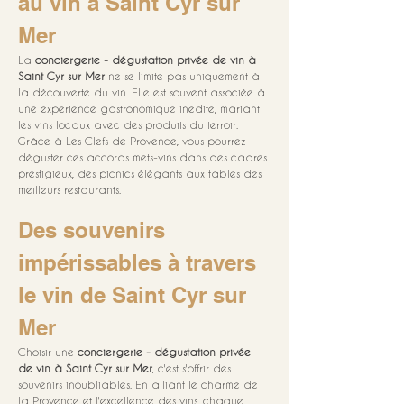
au vin à Saint Cyr sur 
Mer
La 
conciergerie - dégustation privée de vin à 
Saint Cyr sur Mer
 ne se limite pas uniquement à 
la découverte du vin. Elle est souvent associée à 
une expérience gastronomique inédite, mariant 
les vins locaux avec des produits du terroir. 
Grâce à Les Clefs de Provence, vous pourrez 
déguster ces accords mets-vins dans des cadres 
prestigieux, des picnics élégants aux tables des 
meilleurs restaurants.
Des souvenirs 
impérissables à travers 
le vin de Saint Cyr sur 
Mer
Choisir une 
conciergerie - dégustation privée 
de vin à Saint Cyr sur Mer
, c'est s'offrir des 
souvenirs inoubliables. En alliant le charme de 
la Provence et l'excellence des vins, chaque 