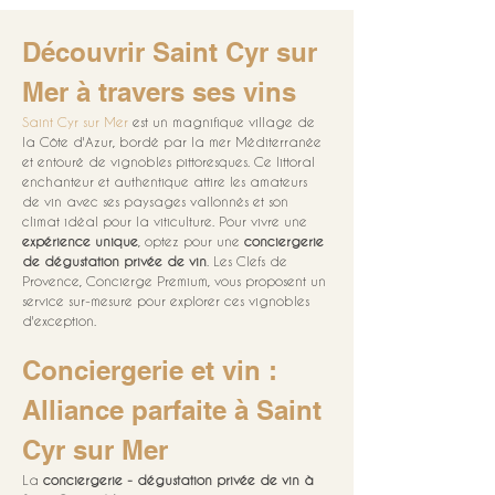
Découvrir Saint Cyr sur 
Mer à travers ses vins
Saint Cyr sur Mer
 est un magnifique village de 
la Côte d'Azur, bordé par la mer Méditerranée 
et entouré de vignobles pittoresques. Ce littoral 
enchanteur et authentique attire les amateurs 
de vin avec ses paysages vallonnés et son 
climat idéal pour la viticulture. Pour vivre une 
expérience unique
, optez pour une 
conciergerie 
de dégustation privée de vin
. Les Clefs de 
Provence, Concierge Premium, vous proposent un 
service sur-mesure pour explorer ces vignobles 
d'exception.
Conciergerie et vin : 
Alliance parfaite à Saint 
Cyr sur Mer
La 
conciergerie - dégustation privée de vin à 