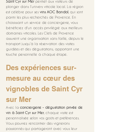
Saint Cyr sur Mer
 permet aux visiteurs de 
plonger dans l’univers viticole local. La région 
est célèbre pour ses 
vins AOC Bandol
, qui sont 
parmi les plus recherchés de Provence. En 
choisissant un service de conciergerie, vous 
bénéficiez d'un accès privilégié aux meilleurs 
domaines viticoles. Les Clefs de Provence 
assurent une organisation sans faille, depuis le 
transport jusqu’à la réservation des visites 
guidées et des dégustations, apportant une 
touche personnelle à chaque étape.
Des expériences sur-
mesure au cœur des 
vignobles de Saint Cyr 
sur Mer
Avec la 
conciergerie - dégustation privée de 
vin à Saint Cyr sur Mer
, chaque visite est 
personnalisée selon vos goûts et préférences. 
Vous pourrez rencontrer des vignerons 
passionnés qui partageront avec vous leur 