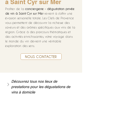
à Saint Cyr sur Mer
Profiter de la 
conciergerie - dégustation privée 
de vin à Saint Cyr sur Mer
 revient à s'offrir une 
évasion sensorielle totale. Les Clefs de Provence 
vous permettent de découvrir la richesse des 
saveurs et des arômes spécifiques aux vins de la 
région. Grâce à des parcours thématiques et 
des activités enrichissantes, votre voyage dans 
le monde du vin devient une véritable 
exploration des sens.
NOUS CONTACTER
Découvrez tous nos lieux de 
prestations pour les dégustations de 
vins à domicile
Mise à jour : 7/7/2026