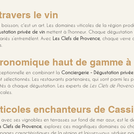
travers le vin
ne boisson; c'est un art. Les domaines viticoles de la région pro
station privée de vin
 mettent à l’honneur. Chaque dégustation e
ariés s’entremêlent. Avec 
Les Clefs de Provence
, chaque verre 
s.
tronomique haut de gamme à
xceptionnelle en combinant la 
Conciergerie - Dégustation privée
 sélectionnés. Les restaurants partenaires, qui sont parmi les 
tés à chaque dégustation. Les experts de 
Les Clefs de Provenc
cales.
ticoles enchanteurs de Cass
avec ses vignobles en terrasses sur fond de mer azur, est le d
s Clefs de Provence
, explorez ces magnifiques domaines où cha
pages caractéristiques de la région et laissez-vous séduire par 