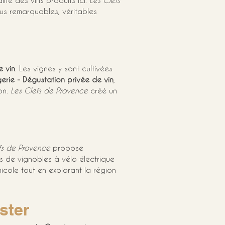
té des vins produits ici. 
Les Clefs 
s remarquables, véritables 
e vin
. Les vignes y sont cultivées 
erie - Dégustation privée de vin
, 
n. 
Les Clefs de Provence
 créé un 
fs de Provence
 propose 
es de vignobles à vélo électrique 
icole tout en explorant la région 
ster