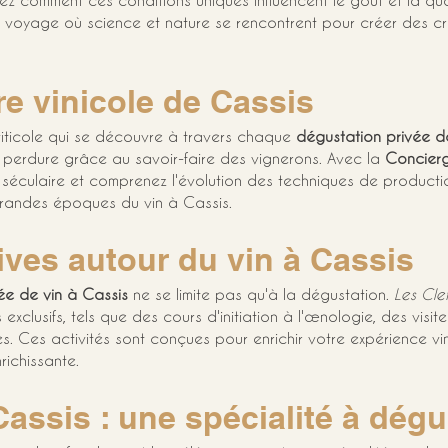
ez comment ces conditions uniques influencent le goût et la quali
voyage où science et nature se rencontrent pour créer des cru
ire vinicole de Cassis
viticole qui se découvre à travers chaque 
dégustation privée d
on perdure grâce au savoir-faire des vignerons. Avec la 
Concierg
séculaire et comprenez l'évolution des techniques de productio
s grandes époques du vin à Cassis.
ives autour du vin à Cassis
ée de vin à Cassis
 ne se limite pas qu'à la dégustation. 
Les Cle
xclusifs, tels que des cours d'initiation à l'œnologie, des visit
. Ces activités sont conçues pour enrichir votre expérience vin
richissante.
assis : une spécialité à dégu