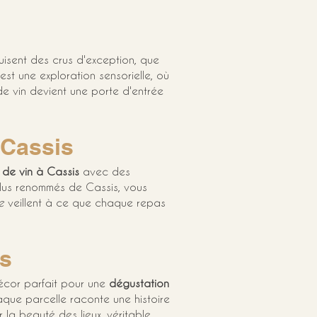
duisent des crus d'exception, que 
st une exploration sensorielle, où 
de vin devient une porte d'entrée 
 Cassis
 de vin à Cassis
 avec des 
plus renommés de Cassis, vous 
e
 veillent à ce que chaque repas 
is
écor parfait pour une 
dégustation 
que parcelle raconte une histoire 
la beauté des lieux, véritable 