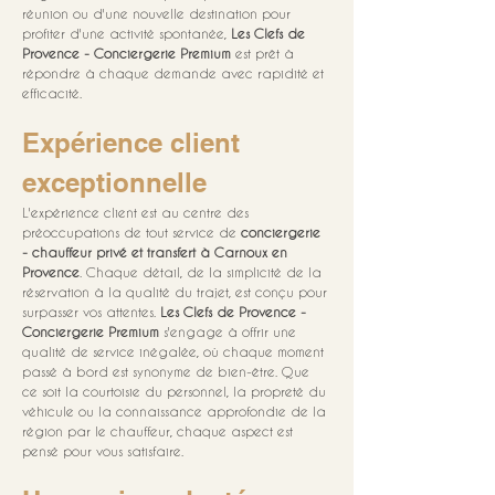
réunion ou d'une nouvelle destination pour 
profiter d'une activité spontanée, 
Les Clefs de 
Provence - Conciergerie Premium
 est prêt à 
répondre à chaque demande avec rapidité et 
efficacité.
Expérience client 
exceptionnelle
L'expérience client est au centre des 
préoccupations de tout service de 
conciergerie 
- chauffeur privé et transfert à Carnoux en 
Provence
. Chaque détail, de la simplicité de la 
réservation à la qualité du trajet, est conçu pour 
surpasser vos attentes. 
Les Clefs de Provence - 
Conciergerie Premium
 s'engage à offrir une 
qualité de service inégalée, où chaque moment 
passé à bord est synonyme de bien-être. Que 
ce soit la courtoisie du personnel, la propreté du 
véhicule ou la connaissance approfondie de la 
région par le chauffeur, chaque aspect est 
pensé pour vous satisfaire.