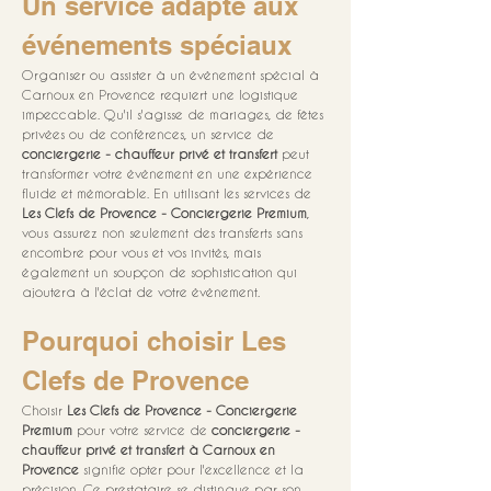
Un service adapté aux 
événements spéciaux
Organiser ou assister à un événement spécial à 
Carnoux en Provence requiert une logistique 
impeccable. Qu'il s'agisse de mariages, de fêtes 
privées ou de conférences, un service de 
conciergerie - chauffeur privé et transfert
 peut 
transformer votre événement en une expérience 
fluide et mémorable. En utilisant les services de 
Les Clefs de Provence - Conciergerie Premium
, 
vous assurez non seulement des transferts sans 
encombre pour vous et vos invités, mais 
également un soupçon de sophistication qui 
ajoutera à l'éclat de votre événement.
Pourquoi choisir Les 
Clefs de Provence
Choisir 
Les Clefs de Provence - Conciergerie 
Premium
 pour votre service de 
conciergerie - 
chauffeur privé et transfert à Carnoux en 
Provence
 signifie opter pour l'excellence et la 
précision. Ce prestataire se distingue par son 