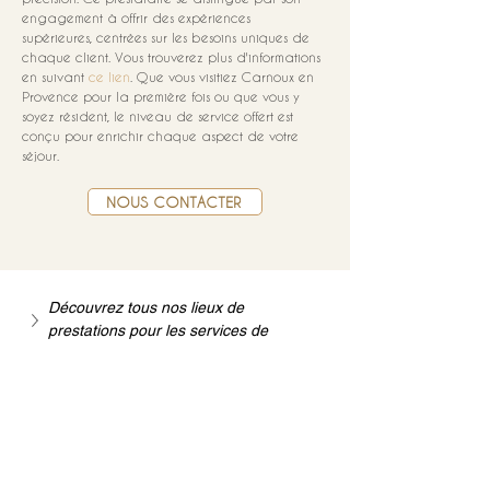
engagement à offrir des expériences 
supérieures, centrées sur les besoins uniques de 
chaque client. Vous trouverez plus d'informations 
en suivant 
ce lien
. Que vous visitiez Carnoux en 
Provence pour la première fois ou que vous y 
soyez résident, le niveau de service offert est 
conçu pour enrichir chaque aspect de votre 
séjour.
NOUS CONTACTER
Découvrez tous nos lieux de 
prestations pour les services de 
chauffeurs privés et transfert
Mise à jour : 7/7/2026