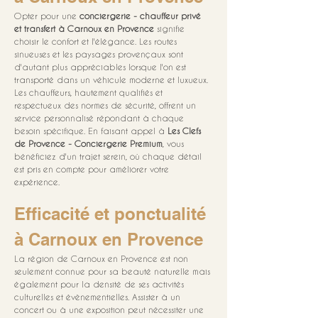
Opter pour une 
conciergerie - chauffeur privé 
et transfert à Carnoux en Provence
 signifie 
choisir le confort et l'élégance. Les routes 
sinueuses et les paysages provençaux sont 
d'autant plus appréciables lorsque l'on est 
transporté dans un véhicule moderne et luxueux. 
Les chauffeurs, hautement qualifiés et 
respectueux des normes de sécurité, offrent un 
service personnalisé répondant à chaque 
besoin spécifique. En faisant appel à 
Les Clefs 
de Provence - Conciergerie Premium
, vous 
bénéficiez d'un trajet serein, où chaque détail 
est pris en compte pour améliorer votre 
expérience.
Efficacité et ponctualité 
à Carnoux en Provence
La région de Carnoux en Provence est non 
seulement connue pour sa beauté naturelle mais 
également pour la densité de ses activités 
culturelles et évènementielles. Assister à un 
concert ou à une exposition peut nécessiter une 