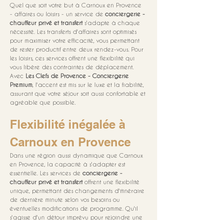
Quel que soit votre but à Carnoux en Provence 
- affaires ou loisirs - un service de 
conciergerie - 
chauffeur privé et transfert
 s'adapte à chaque 
nécessité. Les transferts d'affaires sont optimisés 
pour maximiser votre efficacité, vous permettant 
de rester productif entre deux rendez-vous. Pour 
les loisirs, ces services offrent une flexibilité qui 
vous libère des contraintes de déplacement. 
Avec 
Les Clefs de Provence - Conciergerie 
Premium
, l'accent est mis sur le luxe et la fiabilité, 
assurant que votre séjour soit aussi confortable et 
agréable que possible.
Flexibilité inégalée à 
Carnoux en Provence
Dans une région aussi dynamique que Carnoux 
en Provence, la capacité à s'adapter est 
essentielle. Les services de 
conciergerie - 
chauffeur privé et transfert
 offrent une flexibilité 
unique, permettant des changements d'itinéraire 
de dernière minute selon vos besoins ou 
éventuelles modifications de programme. Qu'il 
s'agisse d'un détour imprévu pour rejoindre une 