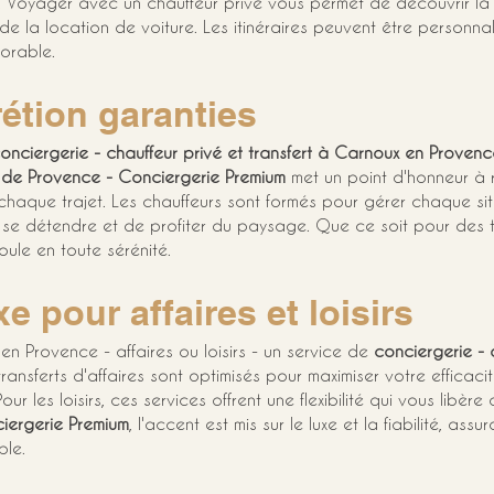
. Voyager avec un chauffeur privé vous permet de découvrir la r
de la location de voiture. Les itinéraires peuvent être personna
orable.
rétion garanties
onciergerie - chauffeur privé et transfert à Carnoux en Provenc
 de Provence - Conciergerie Premium
 met un point d'honneur à r
 chaque trajet. Les chauffeurs sont formés pour gérer chaque si
se détendre et de profiter du paysage. Que ce soit pour des tr
ule en toute sérénité.
e pour affaires et loisirs
n Provence - affaires ou loisirs - un service de 
conciergerie - c
ansferts d'affaires sont optimisés pour maximiser votre efficaci
ur les loisirs, ces services offrent une flexibilité qui vous libè
iergerie Premium
, l'accent est mis sur le luxe et la fiabilité, ass
ble.