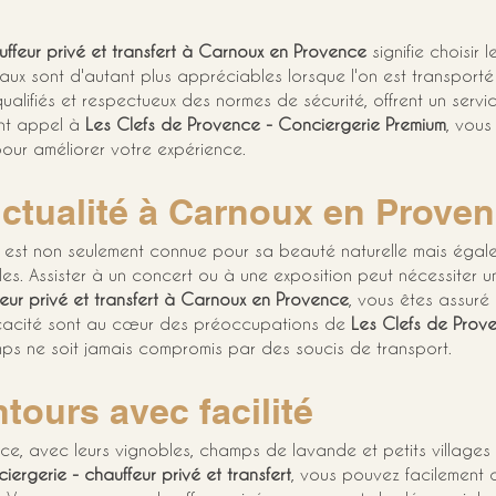
uffeur privé et transfert à Carnoux en Provence
 signifie choisir 
ux sont d'autant plus appréciables lorsque l'on est transport
qualifiés et respectueux des normes de sécurité, offrent un serv
nt appel à 
Les Clefs de Provence - Conciergerie Premium
, vous
our améliorer votre expérience.
onctualité à Carnoux en Prove
est non seulement connue pour sa beauté naturelle mais égale
lles. Assister à un concert ou à une exposition peut nécessiter u
feur privé et transfert à Carnoux en Provence
, vous êtes assuré 
fficacité sont au cœur des préoccupations de 
Les Clefs de Prov
mps ne soit jamais compromis par des soucis de transport.
ntours avec facilité
e, avec leurs vignobles, champs de lavande et petits villages
iergerie - chauffeur privé et transfert
, vous pouvez facilement 