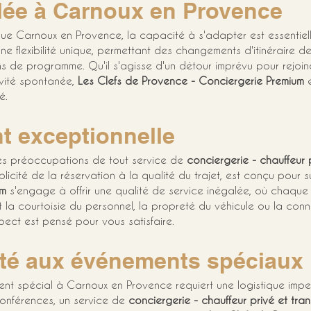
galée à Carnoux en Provence
e Carnoux en Provence, la capacité à s'adapter est essentiell
une flexibilité unique, permettant des changements d'itinéraire d
ns de programme. Qu'il s'agisse d'un détour imprévu pour rejoin
ivité spontanée, 
Les Clefs de Provence - Conciergerie Premium
 
é.
nt exceptionnelle
des préoccupations de tout service de 
conciergerie - chauffeur 
plicité de la réservation à la qualité du trajet, est conçu pour 
um
 s'engage à offrir une qualité de service inégalée, où chaqu
 la courtoisie du personnel, la propreté du véhicule ou la con
pect est pensé pour vous satisfaire.
pté aux événements spéciaux
nt spécial à Carnoux en Provence requiert une logistique impec
onférences, un service de 
conciergerie - chauffeur privé et tran