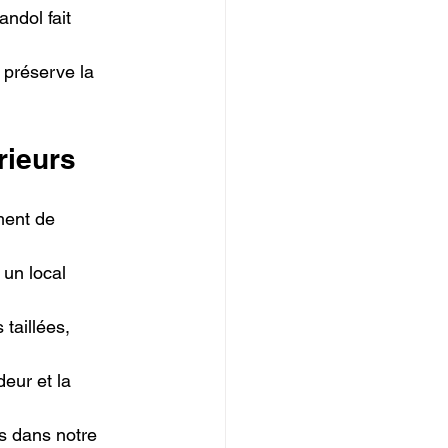
ndol fait 
 préserve la 
rieurs
ment de 
 un local 
taillées, 
eur et la 
 dans notre 