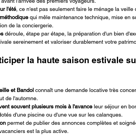
n avant l'arrivée des premiers voyageurs.
ur l'été
, ce n'est pas seulement faire le ménage la veille
 méthodique
 qui mêle maintenance technique, mise en s
ion de la conciergerie.
es
 déroule, étape par étape, la préparation d'un bien d'ex
tivale sereinement et valoriser durablement votre patrimo
iciper la haute saison estivale sur
eille et Bandol
 connaît une demande locative très concent
ut de l'automne.
ent souvent plusieurs mois à l'avance
 leur séjour en bo
 dotés d'une piscine ou d'une vue sur les calanques.
ion
 permet de publier des annonces complètes et soign
acanciers est la plus active.