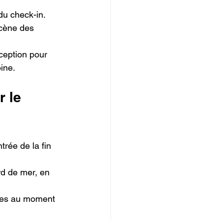
 du check-in.
cène des 
ception pour 
ine.
 le 
rée de la fin 
rd de mer, en 
ées au moment 