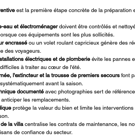
entive
 est la première étape concrète de la préparation e
fe-eau et électroménager
 doivent être contrôlés et nettoy
lorsque ces équipements sont les plus sollicités.
eur encrassé
 ou un volet roulant capricieux génère des ré
nce des voyageurs.
nstallations électriques et de plomberie
 évite les pannes e
ifficiles à traiter au cœur de l'été.
mée, l'extincteur et la trousse de premiers secours
 font 
r systématiquement avant la saison.
echnique documenté
 avec photographies sert de référence
t anticiper les remplacements.
dique
 protège la valeur du bien et limite les interventions
son.
de la villa
 centralise les contrats de maintenance, les not
isans de confiance du secteur.