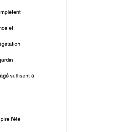
omplètent 
nce et 
égétation 
jardin 
ragé
 suffisent à 
pire l'été 