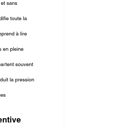
 et sans 
idifie toute la 
pprend à lire 
s en pleine 
partent souvent 
duit la pression 
les 
entive