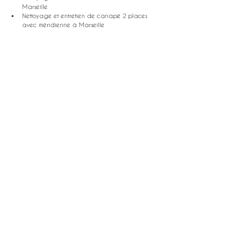
Marseille
Nettoyage et entretien de canapé 2 places 
avec méridienne à Marseille
Nettoyage et entretien de canapé 3 places 
à Marseille
Nettoyage et entretien de chaise à Marseille
Nettoyage et entretien de tapis à Marseille
Nettoyage et entretien de vitres et surfaces 
vitrées à Marseille
Nettoyage et entretien de sols à Marseille
Nettoyage et entretien intérieur multisurface 
à Marseille
Entretien d'espaces verts à Marseille
Entretien de vos jardins à Marseille
Nettoyage et entretien de piscine à Marseille
THE KEYS OF PROVENCE