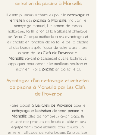
entretien de piscine à Marseille
Il existe plusieurs techniques pour le 
nettoyage
 et 
l'
entretien
 des 
piscines
 à 
Marseille
, incluant le 
nettoyage manuel, l'utilisation de robots 
nettoyeurs, la filtration et le traitement chimique 
de l'eau. Chaque méthode a ses avantages et 
est choisie en fonction de la taille de la piscine 
et des besoins spécifiques de votre bassin. Les 
experts de 
Les Clefs de Provence
 à 
Marseille
 savent précisément quelle technique 
appliquer pour obtenir les meilleurs résultats et 
maintenir votre 
piscine
 en parfait état.
Avantages d'un nettoyage et entretien 
de piscine à Marseille par Les Clefs 
de Provence
Faire appel à 
Les Clefs de Provence
 pour le 
nettoyage
 et l'
entretien
 de votre 
piscine
 à 
Marseille
 offre de nombreux avantages. Ils 
utilisent des produits de haute qualité et des 
équipements professionnels pour assurer un 
entretien efficace de votre bassin. De plus, leur 