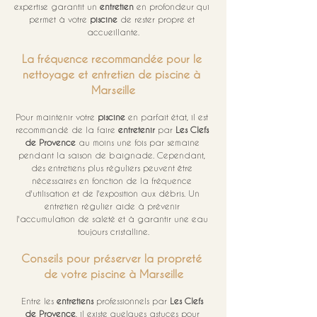
expertise garantit un 
entretien
 en profondeur qui 
permet à votre 
piscine
 de rester propre et 
accueillante.
La fréquence recommandée pour le 
nettoyage et entretien de piscine à 
Marseille
Pour maintenir votre 
piscine
 en parfait état, il est 
recommandé de la faire 
entretenir
 par 
Les Clefs 
de Provence
 au moins une fois par semaine 
pendant la saison de baignade. Cependant, 
des entretiens plus réguliers peuvent être 
nécessaires en fonction de la fréquence 
d'utilisation et de l'exposition aux débris. Un 
entretien régulier aide à prévenir 
l'accumulation de saleté et à garantir une eau 
toujours cristalline.
Conseils pour préserver la propreté 
de votre piscine à Marseille
Entre les 
entretiens
 professionnels par 
Les Clefs 
de Provence
, il existe quelques astuces pour 