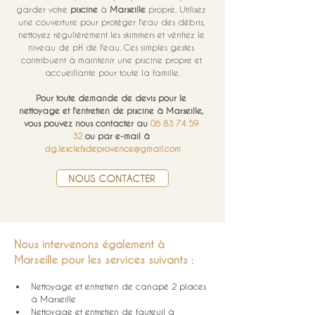
garder votre 
piscine
 à 
Marseille
 propre. Utilisez 
une couverture pour protéger l'eau des débris, 
nettoyez régulièrement les skimmers et vérifiez le 
niveau de pH de l'eau. Ces simples gestes 
contribuent à maintenir une piscine propre et 
accueillante pour toute la famille.
Pour toute demande de devis pour le 
nettoyage et l'entretien de piscine à Marseille, 
vous pouvez nous contacter au 
06 83 74 59 
32
 ou par e-mail à 
dg.lesclefsdeprovence@gmail.com
NOUS CONTACTER
Nous intervenons également à 
Marseille pour les services suivants :
Nettoyage et entretien de canapé 2 places 
à Marseille
Nettoyage et entretien de fauteuil à 