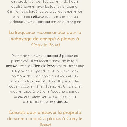
des produits et des équipements de haute 
qualité pour enlever les taches tenaces et 
éliminer les allergènes. De plus, leur expérience 
garantit un 
nettoyage
 en profondeur qui 
redonne à votre 
canapé
 son éclat d'origine.
La fréquence recommandée pour le 
nettoyage de canapé 3 places à 
Carry le Rouet
Pour maintenir votre 
canapé 3 places
 en 
parfait état, il est recommandé de le faire 
nettoyer
 par 
Les Clefs de Provence
 au moins une 
fois par an. Cependant, si vous avez des 
animaux de compagnie ou si vous utilisez 
souvent votre 
canapé
, des nettoyages plus 
fréquents peuvent être nécessaires. Un entretien 
régulier aide à prévenir l'accumulation de 
saleté et à préserver l'apparence et la 
durabilité de votre 
canapé
.
Conseils pour préserver la propreté 
de votre canapé 3 places à Carry le 
Rouet