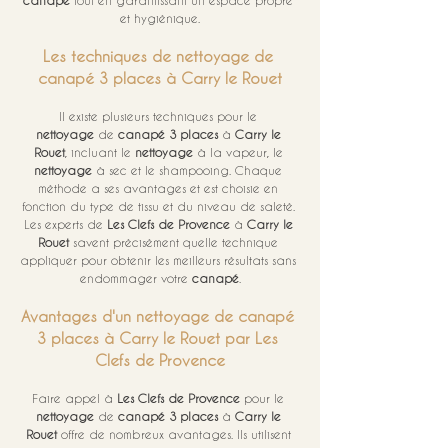
canapé
 tout en garantissant un espace propre 
et hygiénique.
Les techniques de nettoyage de 
canapé 3 places à Carry le Rouet
Il existe plusieurs techniques pour le 
nettoyage
 de 
canapé 3 places
 à 
Carry le 
Rouet
, incluant le 
nettoyage
 à la vapeur, le 
nettoyage
 à sec et le shampooing. Chaque 
méthode a ses avantages et est choisie en 
fonction du type de tissu et du niveau de saleté. 
Les experts de 
Les Clefs de Provence
 à 
Carry le 
Rouet
 savent précisément quelle technique 
appliquer pour obtenir les meilleurs résultats sans 
endommager votre 
canapé
.
Avantages d'un nettoyage de canapé 
3 places à Carry le Rouet par Les 
Clefs de Provence
Faire appel à 
Les Clefs de Provence
 pour le 
nettoyage
 de 
canapé 3 places
 à 
Carry le 
Rouet
 offre de nombreux avantages. Ils utilisent 