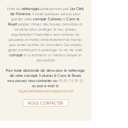
Entre les 
nettoyages
 professionnels par 
Les Clefs 
de Provence
, il existe quelques astuces pour 
garder votre 
canapé 3 places
 à 
Carry le 
Rouet
 propre. Utilisez des housses amovibles et 
lavables pour protéger le tissu, passez 
régulièrement l'aspirateur pour éliminer les 
poussières et traitez immédiatement les taches 
pour éviter qu'elles ne s'incrustent. Ces simples 
gestes contribuent à prolonger la vie de votre 
canapé
 et à maintenir un intérieur propre et 
accueillant.
Pour toute demande de devis pour le nettoyage 
de votre canapé 3 places à Carry le Rouet, 
vous pouvez nous contacter au 
06 83 74 59 32
ou par e-mail à 
dg.lesclefsdeprovence@gmail.com
NOUS CONTACTER