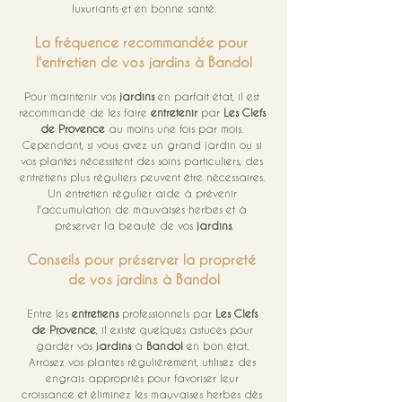
luxuriants et en bonne santé.
La fréquence recommandée pour 
l'entretien de vos jardins à Bandol
Pour maintenir vos 
jardins
 en parfait état, il est 
recommandé de les faire 
entretenir
 par 
Les Clefs 
de Provence
 au moins une fois par mois. 
Cependant, si vous avez un grand jardin ou si 
vos plantes nécessitent des soins particuliers, des 
entretiens plus réguliers peuvent être nécessaires. 
Un entretien régulier aide à prévenir 
l'accumulation de mauvaises herbes et à 
préserver la beauté de vos 
jardins
.
Conseils pour préserver la propreté 
de vos jardins à Bandol
Entre les 
entretiens
 professionnels par 
Les Clefs 
de Provence
, il existe quelques astuces pour 
garder vos 
jardins
 à 
Bandol
 en bon état. 
Arrosez vos plantes régulièrement, utilisez des 
engrais appropriés pour favoriser leur 
croissance et éliminez les mauvaises herbes dès 