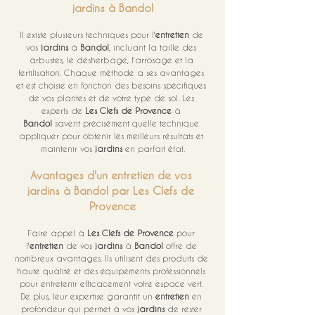
jardins à Bandol
Il existe plusieurs techniques pour l'
entretien
 de 
vos 
jardins
 à 
Bandol
, incluant la taille des 
arbustes, le désherbage, l'arrosage et la 
fertilisation. Chaque méthode a ses avantages 
et est choisie en fonction des besoins spécifiques 
de vos plantes et de votre type de sol. Les 
experts de 
Les Clefs de Provence
 à 
Bandol
 savent précisément quelle technique 
appliquer pour obtenir les meilleurs résultats et 
maintenir vos 
jardins
 en parfait état.
Avantages d'un entretien de vos 
jardins à Bandol par Les Clefs de 
Provence
Faire appel à 
Les Clefs de Provence
 pour 
l'
entretien
 de vos 
jardins
 à 
Bandol
 offre de 
nombreux avantages. Ils utilisent des produits de 
haute qualité et des équipements professionnels 
pour entretenir efficacement votre espace vert. 
De plus, leur expertise garantit un 
entretien
 en 
profondeur qui permet à vos 
jardins
 de rester 