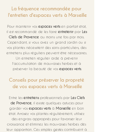
La fréquence recommandée pour 
l'entretien d'espaces verts à Marseille
Pour maintenir vos 
espaces verts
 en parfait état, 
il est recommandé de les faire 
entretenir
 par 
Les 
Clefs de Provence
 au moins une fois par mois. 
Cependant, si vous avez un grand jardin ou si 
vos plantes nécessitent des soins particuliers, des 
entretiens plus réguliers peuvent être nécessaires. 
Un entretien régulier aide à prévenir 
l'accumulation de mauvaises herbes et à 
préserver la beauté de vos 
espaces verts
.
Conseils pour préserver la propreté 
de vos espaces verts à Marseille
Entre les 
entretiens
 professionnels par 
Les Clefs 
de Provence
, il existe quelques astuces pour 
garder vos 
espaces verts
 à 
Marseille
 en bon 
état. Arrosez vos plantes régulièrement, utilisez 
des engrais appropriés pour favoriser leur 
croissance et éliminez les mauvaises herbes dès 
leur apparition. Ces simples gestes contribuent à 