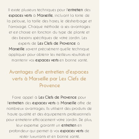
Il existe plusieurs techniques pour l'
entretien
 des 
espaces verts
 à 
Marseille
, incluant la tonte de 
la pelouse, la taille des haies, le désherbage et 
l'arrosage. Chaque méthode a ses avantages 
et est choisie en fonction du type de plante et 
des besoins spécifiques de votre jardin. Les 
experts de 
Les Clefs de Provence
 à 
Marseille
 savent précisément quelle technique 
appliquer pour obtenir les meilleurs résultats et 
maintenir vos 
espaces verts
 en bonne santé.
Avantages d'un entretien d'espaces 
verts à Marseille par Les Clefs de 
Provence
Faire appel à 
Les Clefs de Provence
 pour 
l'
entretien
 des 
espaces verts
 à 
Marseille
 offre de 
nombreux avantages. Ils utilisent des produits de 
haute qualité et des équipements professionnels 
pour entretenir efficacement votre jardin. De plus, 
leur expertise garantit un 
entretien
 en 
profondeur qui permet à vos 
espaces verts
 de 
rester luxuriants et en bonne santé.