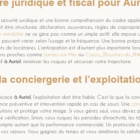
re juridique et fiscal pour Aur
la sécurité juridique et une bonne compréhension du cadre appl
it être structurée: déclaration, assurances, règles de coproprié
n immobilier
 ne se gère pas comme un simple actif; elle impose 
ns peuvent varier selon l’usage et la fréquence. Une bonne prép
ts de locataires. L’anticipation est d’autant plus importante lor
ions proches comme 
Sanary-sur-Mer
 ou 
Cassis_(Bouches-du_Rh
f 
à Auriol
: minimiser les risques et sécuriser votre trajectoire.
la conciergerie et l’exploitat
ficace 
à Auriol
, l’exploitation doit être fiable. C’est là que la con
ce préventive et intervention rapide en cas de souci. Une 
con
solutions et protège votre image. Si vous gérez seul, vous devez
e vérification. Sinon, vous risquez les périodes d’inactivité, les 
ompte autant que la performance commerciale. Un protocole clai
se vos séjours. Vous gagnez du temps et vous améliorez la satisfa