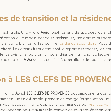
es de transition et la réside
 est faible. Une villa 
à Auriol
 peut rester vide quelques jours, e
anification du ménage, contrôles techniques, réassort et prépara
le si votre bien est utilisé comme 
résidence secondaire
. Vous d
activité. Les erreurs fréquentes sont le report des tâches, les co
e les avis. En structurant un calendrier de maintenance légère 
exploitation. 
À Auriol
, une continuité opérationnelle réduit les r
tion à LES CLEFS DE PROVENC
n main 
à Auriol
, 
LES CLEFS DE PROVENCE
 accompagne la gestion
mance. L’idée est simple: prendre en charge l’organisation, les 
ein. Pour découvrir notre approche, commencez par 
recrivez vot
otre location pour maximiser la conversion et la satisfaction, ca