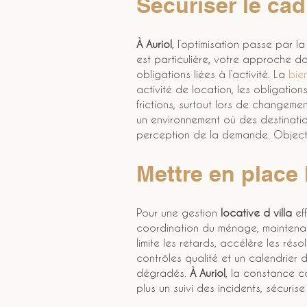
Sécuriser le cad
À Auriol
, l’optimisation passe par 
est particulière, votre approche do
obligations liées à l’activité. La 
bie
activité de location, les obligatio
frictions, surtout lors de changemen
un environnement où des destinat
perception de la demande. Objecti
Mettre en place 
Pour une gestion 
locative d villa
 ef
coordination du ménage, maintenan
limite les retards, accélère les ré
contrôles qualité et un calendrier d
dégradés. 
À Auriol
, la constance c
plus un suivi des incidents, sécuri