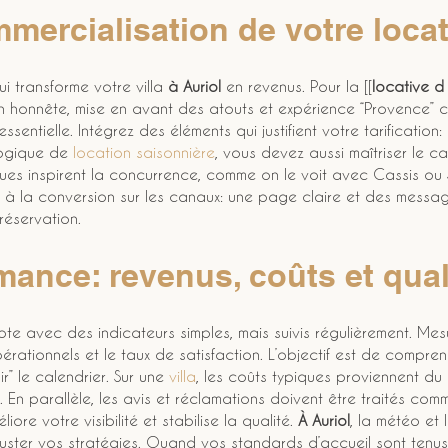
mercialisation de votre locati
i transforme votre villa 
à Auriol
 en revenus. Pour la [[
locative d 
on honnête, mise en avant des atouts et expérience “Provence” 
sentielle. Intégrez des éléments qui justifient votre tarification:
logique de 
location saisonnière
, vous devez aussi maîtriser le cal
ques inspirent la concurrence, comme on le voit avec Cassis ou 
ez à la conversion sur les canaux: une page claire et des messa
réservation.
rmance: revenus, coûts et qual
lote avec des indicateurs simples, mais suivis régulièrement. Mes
érationnels et le taux de satisfaction. L’objectif est de compre
r” le calendrier. Sur une 
villa
, les coûts typiques proviennent d
En parallèle, les avis et réclamations doivent être traités com
iore votre visibilité et stabilise la qualité. 
À Auriol
, la météo et 
uster vos stratégies. Quand vos standards d’accueil sont tenus