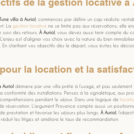
ectifs de la gestion locative à
une villa à Auriol
, commencez par définir un cap réaliste: rentabi
rt. La 
gestion locative
 ne se limite pas aux réservations; elle e
e suivi des retours. 
À Auriol
, vous devez aussi tenir compte du c
 L’enjeu est d’aligner vos choix avec la nature du bien immobili
. En clarifiant vos objectifs dès le départ, vous évitez les décis
 pour la location et la satisfac
 Auriol
 démarre par une villa prête à l’usage, et pas seulement “pr
t la conformité des installations. Pensez à la signalétique, aux p
incompréhensions pendant le séjour. Dans une logique de 
locati
de réservation. L’argument Provence compte aussi: un position
 de prestation et favorise les séjours plus longs. 
À Auriol
, l’obje
 réduit les litiges et améliore le taux de recommandation.