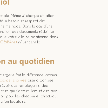
iol
icable. Même si chaque situation 
té si besoin et respect des 
une méthode. Dans le cas d’une 
aration des documents réduit les 
sque votre villa se positionne dans 
%C3%B4ne)
 influencent la 
ion au quotidien
ciergerie fait la différence: accueil, 
ciergerie privée
 bien organisée 
 prévoir des remplaçants, des 
tâches qui s’accumulent et des avis 
r pour les check-in et check-out, 
ction locataire.