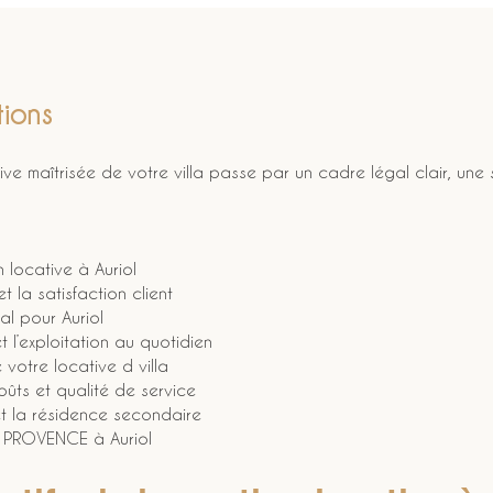
ions
ive maîtrisée de votre villa passe par un cadre légal clair, une
n locative à Auriol
t la satisfaction client
cal pour Auriol
 l’exploitation au quotidien
 votre locative d villa
oûts et qualité de service
et la résidence secondaire
E PROVENCE à Auriol