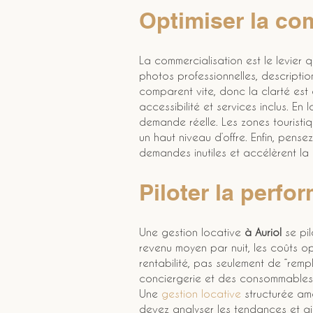
Optimiser la com
La commercialisation est le levier qu
photos professionnelles, descripti
comparent vite, donc la clarté est es
accessibilité et services inclus. En 
demande réelle. Les zones touristi
un haut niveau d’offre. Enfin, pens
demandes inutiles et accélèrent la 
Piloter la perfo
Une gestion locative 
à Auriol
 se pi
revenu moyen par nuit, les coûts op
rentabilité, pas seulement de “rempli
conciergerie et des consommables. 
Une 
gestion locative
 structurée amél
devez analyser les tendances et aj