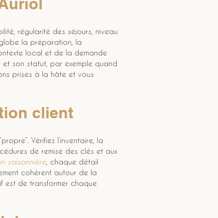
 Auriol
lité, régularité des séjours, niveau 
nglobe la préparation, la 
ontexte local et de la demande 
er et son statut, par exemple quand 
ions prises à la hâte et vous 
tion client
opre”. Vérifiez l’inventaire, la 
rocédures de remise des clés et aux 
on saisonnière
, chaque détail 
nement cohérent autour de la 
ctif est de transformer chaque 