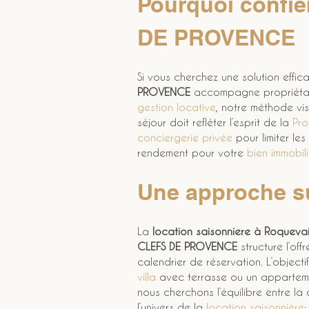
Pourquoi confie
DE PROVENCE
Si vous cherchez une solution effic
PROVENCE
 accompagne propriétair
gestion locative
, notre méthode vise
séjour doit refléter l’esprit de la 
Pr
conciergerie privée
 pour limiter le
rendement pour votre 
bien immobili
Une approche su
La 
location saisonniere
à Roquevai
CLEFS DE PROVENCE
 structure l’o
calendrier de réservation. L’object
villa
 avec terrasse ou un appartem
nous cherchons l’équilibre entre la 
l’univers de la 
location saisonnière
: