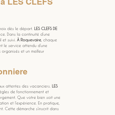
e à LES CLEFS 
hoix dès le départ. 
LES CLEFS DE 
. Dans la continuité d’une 
et suivi. 
À Roquevaire
, chaque 
nt le service attendu d’une 
x organisés et un meilleur 
onniere
ux attentes des vacanciers. 
LES 
règles de fonctionnement et 
bergement. Que votre bien soit une 
tion et l’expérience. En pratique, 
ant. Cette démarche s’inscrit dans 