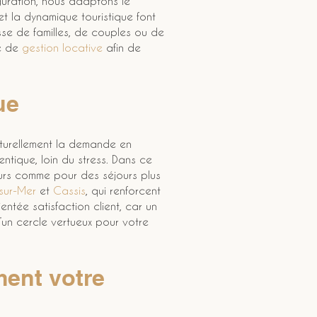
guration, nous adaptons le 
et la dynamique touristique font 
isse de familles, de couples ou de 
e de 
gestion locative
 afin de 
ue
aturellement la demande en 
tique, loin du stress. Dans ce 
ours comme pour des séjours plus 
sur-Mer
 et 
Cassis
, qui renforcent 
tée satisfaction client, car un 
’un cercle vertueux pour votre 
ment votre 