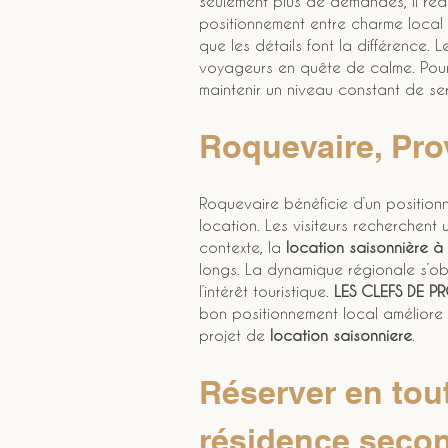
seulement plus de demandes, il rédu
positionnement entre charme local 
que les détails font la différence. 
voyageurs en quête de calme. Pour af
maintenir un niveau constant de ser
Roquevaire, Prov
Roquevaire bénéficie d’un position
location. Les visiteurs recherchent
contexte, la 
location saisonnière à
longs. La dynamique régionale s’ob
l’intérêt touristique. 
LES CLEFS DE 
bon positionnement local améliore l
projet de 
location saisonniere
.
Réserver en tout
résidence secon