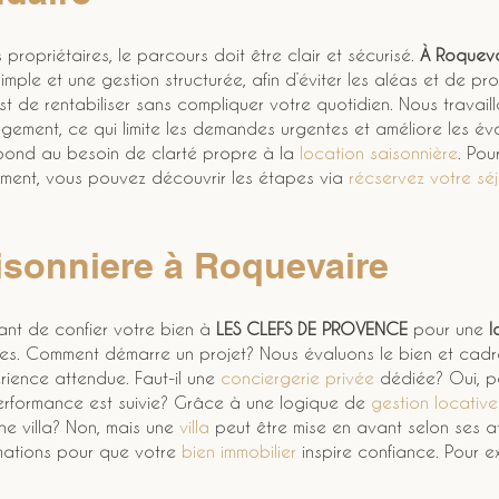
ropriétaires, le parcours doit être clair et sécurisé. 
À Roqueva
ple et une gestion structurée, afin d’éviter les aléas et de pro
 est de rentabiliser sans compliquer votre quotidien. Nous travai
 logement, ce qui limite les demandes urgentes et améliore les é
pond au besoin de clarté propre à la 
location saisonnière
. Pou
ment, vous pouvez découvrir les étapes via 
récservez votre sé
isonniere à Roquevaire
nt de confier votre bien à 
LES CLEFS DE PROVENCE
 pour une 
l
tes. Comment démarre un projet? Nous évaluons le bien et cadron
ience attendue. Faut-il une 
conciergerie privée
 dédiée? Oui, po
erformance est suivie? Grâce à une logique de 
gestion locative
ne villa? Non, mais une 
villa
 peut être mise en avant selon ses a
mations pour que votre 
bien immobilier
 inspire confiance. Pour 