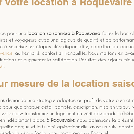
r votre location à Roquevair
ace pour une 
location saisonnière à Roquevaire
, faites le bon c
es et voyageurs avec une logique de qualité et de performance
 à sécuriser les étapes clés: disponibilité, coordination, accueil 
ovence
: authenticité, confort et tranquillité. Nous mettons en ava
s frictions et augmenter la satisfaction. Résultat: des séjours mieu
er
.
r mesure de la location sais
re
 demande une stratégie adaptée au profil de votre bien et a
ffre pour que chaque détail compte: description, mise en valeur, 
if est simple: transformer un logement en véritable produit d’hé
ent idéalement placé 
à Roquevaire
, nous optimisons la présenta
qualité perçue et la fluidité opérationnelle, avec un suivi const
 rendre le séjour facile, sans compromis sur l’accueil.