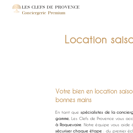
LES CLEFS DE PROVENCE
Conciergerie Premium
Location sais
Votre bien en location sais
bonnes mains
En tant que 
spécialistes de la concier
gamme
, Les Clefs de Provence vous ac
à Roquevaire
. Notre équipe vous aide à
sécuriser chaque étape
 : du premier é