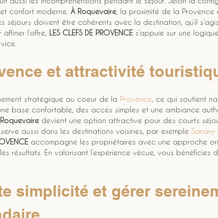
it aussi les incompréhensions pendant le séjour. Selon la confi
et confort moderne. 
À Roquevaire
, la proximité de la Provence 
Les séjours doivent être cohérents avec la destination, qu’il s’ag
finer l’offre, 
LES CLEFS DE PROVENCE
 s’appuie sur une logiqu
vice.
ence et attractivité touristiq
nement stratégique au coeur de la 
Provence
, ce qui soutient n
 une base confortable, des accès simples et une ambiance authen
 Roquevaire
 devient une option attractive pour des courts séj
serve aussi dans les destinations voisines, par exemple 
Sanary-
PROVENCE
 accompagne les propriétaires avec une approche orien
es résultats. En valorisant l’expérience vécue, vous bénéficiez d
e simplicité et gérer sereine
daire