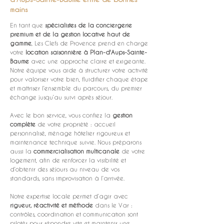
mains
En tant que 
spécialistes de la conciergerie 
premium et de la gestion locative haut de 
gamme
, Les Clefs de Provence prend en charge 
votre 
location saisonnière à Plan-d'Aups-Sainte-
Baume
 avec une approche claire et exigeante. 
Notre équipe vous aide à structurer votre activité 
pour valoriser votre bien, fluidifier chaque étape 
et maîtriser l’ensemble du parcours, du premier 
échange jusqu’au suivi après séjour.
Avec le bon service, vous confiez la 
gestion 
complète
 de votre propriété : accueil 
personnalisé, ménage hôtelier rigoureux et 
maintenance technique suivie. Nous préparons 
aussi la 
commercialisation multicanale
 de votre 
logement, afin de renforcer la visibilité et 
d’obtenir des séjours au niveau de vos 
standards, sans improvisation à l’arrivée.
Notre expertise locale permet d’agir avec 
rigueur, réactivité et méthode
 dans le Var : 
contrôles, coordination et communication sont 
pilotés pour répondre vite et maintenir une 