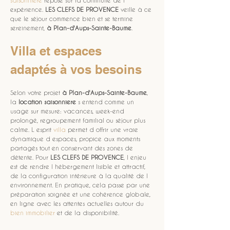
saisonnière
 repose sur la continuité de l 
expérience. 
LES CLEFS DE PROVENCE
 veille à ce 
que le séjour commence bien et se termine 
sereinement, 
à Plan-d'Aups-Sainte-Baume
.
Villa et espaces 
adaptés à vos besoins
Selon votre projet 
à Plan-d'Aups-Sainte-Baume
, 
la 
location saisonniere
 s entend comme un 
usage sur mesure: vacances, week-end 
prolongé, regroupement familial ou séjour plus 
calme. L esprit 
villa
 permet d offrir une vraie 
dynamique d espaces, propice aux moments 
partagés tout en conservant des zones de 
détente. Pour 
LES CLEFS DE PROVENCE
, l enjeu 
est de rendre l hébergement lisible et attractif, 
de la configuration intérieure à la qualité de l 
environnement. En pratique, cela passe par une 
préparation soignée et une cohérence globale, 
en ligne avec les attentes actuelles autour du 
bien immobilier
 et de la disponibilité.