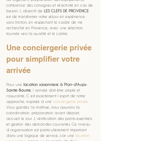
cohérence des consignes et réactivité en cas de 
besoin. L objectif de 
LES CLEFS DE PROVENCE
est de transformer votre séjour en expérience 
sans friction, en respectant le cadre de vie 
recherché en Provence, avec une sélection 
tournée vers la qualité et le calme.
Une conciergerie privée 
pour simplifier votre 
arrivée
Pour une 
location saisonniere
à Plan-d'Aups-
Sainte-Baume
, l arrivée doit être simple et 
rassurante. C est exactement l esprit de notre 
approche, inspirée d une 
conciergerie privée
. 
Vous gardez la maîtrise, nous assurons la 
coordination: préparation avant départ, 
accueil le jour J, vérification des points essentiels 
et gestion des demandes courantes. Ce niveau 
d organisation est particulièrement important 
dans une logique de service, car une 
location 