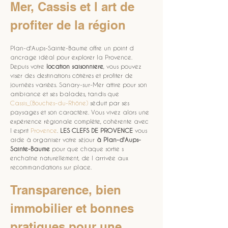
Mer, Cassis et l art de 
profiter de la région
Plan-d'Aups-Sainte-Baume offre un point d 
ancrage idéal pour explorer la Provence. 
Depuis votre 
location saisonniere
, vous pouvez 
viser des destinations côtières et profiter de 
journées variées. Sanary-sur-Mer attire pour son 
ambiance et ses balades, tandis que 
Cassis_(Bouches-du-Rhône)
 séduit par ses 
paysages et son caractère. Vous vivez alors une 
expérience régionale complète, cohérente avec 
l esprit 
Provence
. 
LES CLEFS DE PROVENCE
 vous 
aide à organiser votre séjour 
à Plan-d'Aups-
Sainte-Baume
 pour que chaque sortie s 
enchaîne naturellement, de l arrivée aux 
recommandations sur place.
Transparence, bien 
immobilier et bonnes 
pratiques pour une 