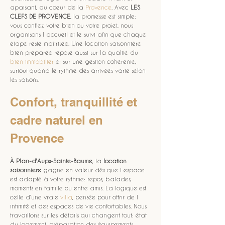
apaisant, au coeur de la 
Provence
. Avec 
LES 
CLEFS DE PROVENCE
, la promesse est simple: 
vous confiez votre bien ou votre projet, nous 
organisons l accueil et le suivi afin que chaque 
étape reste maîtrisée. Une location saisonnière 
bien préparée repose aussi sur la qualité du 
bien immobilier
 et sur une gestion cohérente, 
surtout quand le rythme des arrivées varie selon 
les saisons.
Confort, tranquillité et 
cadre naturel en 
Provence
À Plan-d'Aups-Sainte-Baume
, la 
location 
saisonniere
 gagne en valeur dès que l espace 
est adapté à votre rythme: repos, balades, 
moments en famille ou entre amis. La logique est 
celle d’une vraie 
villa
, pensée pour offrir de l 
intimité et des espaces de vie confortables. Nous 
travaillons sur les détails qui changent tout: état 
du logement, préparation des équipements, 