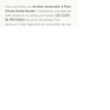
Vous souhaitez une 
location saisonniere
à Plan-
d'Aups-Sainte-Baume
? Commencez par préciser 
votre projet et vos dates, puis laissez 
LES CLEFS 
DE PROVENCE
 structurer les étapes. Pour 
découvrir notre approche et l ensemble de nos 
solutions, vous pouvez visiter 
LES CLEFS DE 
PROVENCE
. Ensuite, pour entrer rapidement 
dans le concret, utilisez la page 
réservez votre 
séjour
 afin de finaliser votre demande. L 
expérience que nous visons est celle d une 
location saisonniere
 fiable, centrée sur le confort, 
l accueil et le suivi. 
À Plan-d'Aups-Sainte-
Baume
, votre séjour peut être simple, agréable et 
parfaitement organisé.
NOUS CONTACTER
Voir aussi