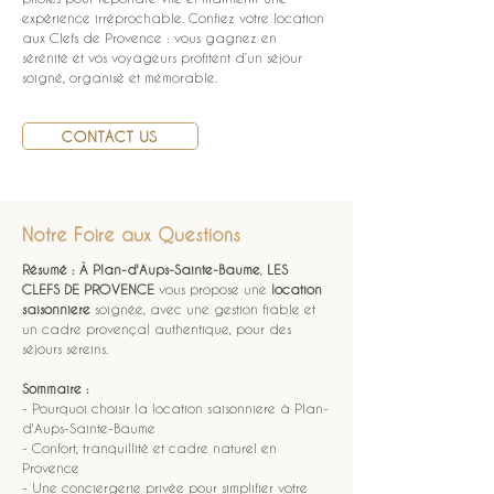
expérience irréprochable. Confiez votre location 
aux Clefs de Provence : vous gagnez en 
sérénité et vos voyageurs profitent d’un séjour 
soigné, organisé et mémorable.
CONTACT US
Notre Foire aux Questions
Résumé :
À Plan-d'Aups-Sainte-Baume
, 
LES 
CLEFS DE PROVENCE
 vous propose une 
location 
saisonniere
 soignée, avec une gestion fiable et 
un cadre provençal authentique, pour des 
séjours sereins.
Sommaire :
- Pourquoi choisir la location saisonniere à Plan-
d'Aups-Sainte-Baume
- Confort, tranquillité et cadre naturel en 
Provence
- Une conciergerie privée pour simplifier votre 