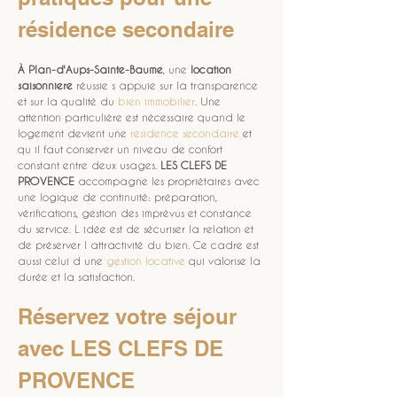
résidence secondaire
À Plan-d'Aups-Sainte-Baume
, une 
location 
saisonniere
 réussie s appuie sur la transparence 
et sur la qualité du 
bien immobilier
. Une 
attention particulière est nécessaire quand le 
logement devient une 
résidence secondaire
 et 
qu il faut conserver un niveau de confort 
constant entre deux usages. 
LES CLEFS DE 
PROVENCE
 accompagne les propriétaires avec 
une logique de continuité: préparation, 
vérifications, gestion des imprévus et constance 
du service. L idée est de sécuriser la relation et 
de préserver l attractivité du bien. Ce cadre est 
aussi celui d une 
gestion locative
 qui valorise la 
durée et la satisfaction.
Réservez votre séjour 
avec LES CLEFS DE 
PROVENCE