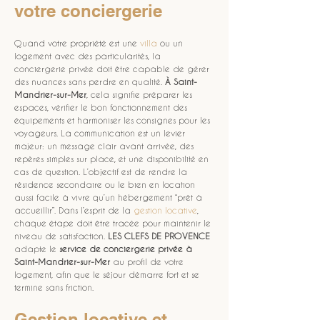
votre conciergerie
Quand votre propriété est une 
villa
 ou un 
logement avec des particularités, la 
conciergerie privée doit être capable de gérer 
des nuances sans perdre en qualité. 
À Saint-
Mandrier-sur-Mer
, cela signifie préparer les 
espaces, vérifier le bon fonctionnement des 
équipements et harmoniser les consignes pour les 
voyageurs. La communication est un levier 
majeur: un message clair avant arrivée, des 
repères simples sur place, et une disponibilité en 
cas de question. L’objectif est de rendre la 
résidence secondaire ou le bien en location 
aussi facile à vivre qu’un hébergement “prêt à 
accueillir”. Dans l’esprit de la 
gestion locative
, 
chaque étape doit être tracée pour maintenir le 
niveau de satisfaction. 
LES CLEFS DE PROVENCE
adapte le 
service de conciergerie privée à 
Saint-Mandrier-sur-Mer
 au profil de votre 
logement, afin que le séjour démarre fort et se 
termine sans friction.
Gestion locative et 