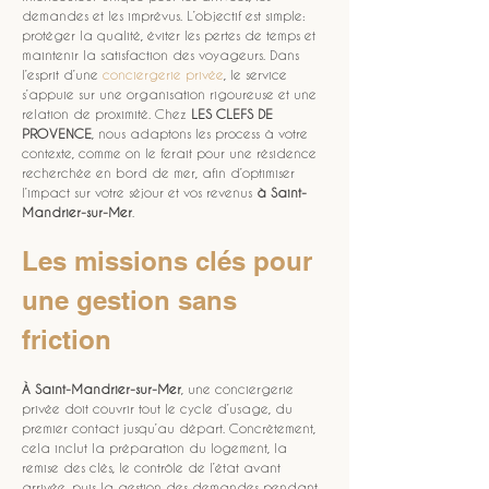
demandes et les imprévus. L’objectif est simple: 
protéger la qualité, éviter les pertes de temps et 
maintenir la satisfaction des voyageurs. Dans 
l’esprit d’une 
conciergerie privée
, le service 
s’appuie sur une organisation rigoureuse et une 
relation de proximité. Chez 
LES CLEFS DE 
PROVENCE
, nous adaptons les process à votre 
contexte, comme on le ferait pour une résidence 
recherchée en bord de mer, afin d’optimiser 
l’impact sur votre séjour et vos revenus 
à Saint-
Mandrier-sur-Mer
.
Les missions clés pour 
une gestion sans 
friction
À Saint-Mandrier-sur-Mer
, une conciergerie 
privée doit couvrir tout le cycle d’usage, du 
premier contact jusqu’au départ. Concrètement, 
cela inclut la préparation du logement, la 
remise des clés, le contrôle de l’état avant 
arrivée, puis la gestion des demandes pendant 