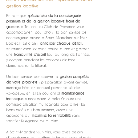
gestion locative
En tant que 
spécialistes de la conciergerie 
premium et de la gestion locative haut de 
gamme
 à Toulon, Les Clefs de Provence vous 
accompagnent pour choisir le bon service de 
conciergerie privée à Saint-Mandrier-sur-Mer. 
L’objectif est clair : 
anticiper chaque détail
, 
structurer votre location courte durée et garder 
une 
tranquillité d’esprit
 tout au long de l’année, 
y compris pendant les périodes de forte 
demande sur le littoral.
Un bon service doit couvrir la 
gestion complète 
de votre propriété
 : préparation avant arrivée, 
ménage hôtelier, accueil personnalisé des 
voyageurs, entretien courant et 
maintenance 
technique
 si nécessaire. À cela s’ajoute une 
commercialisation multicanale pour attirer les 
bons profils au bon moment, avec une 
approche qui 
maximise la rentabilité
 sans 
sacrifier l’exigence de qualité.
À Saint-Mandrier-sur-Mer, vous avez besoin 
d’une équipe qui maîtrise le terrain local et reste 