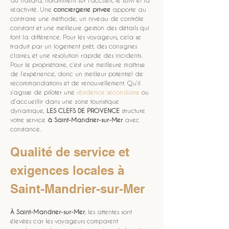
au hasard, notamment sur l’accueil, le suivi et la 
réactivité. Une 
conciergerie privee
 apporte au 
contraire une méthode, un niveau de contrôle 
constant et une meilleure gestion des détails qui 
font la différence. Pour les voyageurs, cela se 
traduit par un logement prêt, des consignes 
claires, et une résolution rapide des incidents. 
Pour le propriétaire, c’est une meilleure maîtrise 
de l’expérience, donc un meilleur potentiel de 
recommandations et de renouvellement. Qu’il 
s’agisse de piloter une 
résidence secondaire
 ou 
d’accueillir dans une zone touristique 
dynamique, 
LES CLEFS DE PROVENCE
 structure 
votre service 
à Saint-Mandrier-sur-Mer
 avec 
constance.
Qualité de service et 
exigences locales à 
Saint-Mandrier-sur-Mer
À Saint-Mandrier-sur-Mer
, les attentes sont 
élevées car les voyageurs comparent 