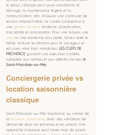
le séjour. L’équipe peut aussi coordonner le 
ménage, la maintenance légère et la 
communication, afin d’assurer une continuité de 
service irréprochable. Le cadre correspond à 
une 
gestion locative
 moderne: planification, 
traçabilité et anticipation. Pour une maison, une 
villa
 ou une résidence plus petite, l’enjeu reste le 
même: réduire les frictions pour le voyageur et 
sécuriser votre bien immobilier. 
LES CLEFS DE 
PROVENCE
 garantit une exécution cadrée, 
adaptée aux rythmes et aux attentes locales 
à 
Saint-Mandrier-sur-Mer
.
Conciergerie privée vs 
location saisonnière 
classique
Saint-Mandrier-sur-Mer fonctionne au rythme de 
la 
location saisonnière
, avec des variations de 
demande selon les semaines et les saisons. Une 
approche classique peut laisser trop de place 