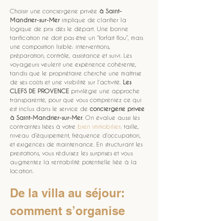
Choisir une conciergerie privée 
à Saint-
Mandrier-sur-Mer
 implique de clarifier la 
logique de prix dès le départ. Une bonne 
tarification ne doit pas être un “forfait flou”, mais 
une composition lisible: interventions, 
préparation, contrôle, assistance et suivi. Les 
voyageurs veulent une expérience cohérente, 
tandis que le propriétaire cherche une maîtrise 
de ses coûts et une visibilité sur l’activité. 
Les 
CLEFS DE PROVENCE
 privilégie une approche 
transparente, pour que vous compreniez ce qui 
est inclus dans le service de 
conciergerie privee
à Saint-Mandrier-sur-Mer
. On évalue aussi les 
contraintes liées à votre 
bien immobilier
: taille, 
niveau d’équipement, fréquence d’occupation, 
et exigences de maintenance. En structurant les 
prestations, vous réduisez les surprises et vous 
augmentez la rentabilité potentielle liée à la 
location.
De la villa au séjour: 
comment s’organise 