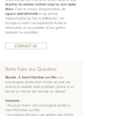
réactive du premier contact jusqu’au suivi après 
séjour
. C’est ce niveau d’organisation, de 
rigueur opérationnelle
 et de service 
irréprochable qui fait la différence : vos 
voyageurs vivent une expérience fluide et 
mémorable, et vous profitez d’une gestion 
maîtrisée au quotidien.
CONTACT US
Notre Foire aux Questions
Résumé :
À Saint-Mandrier-sur-Mer
, une 
conciergerie privée bien choisie sécurise vos 
revenus et simplifie votre quotidien, grâce à un 
service sur mesure de l’arrivée au départ.
Sommaire :
- Pourquoi choisir une conciergerie privée à 
Saint-Mandrier-sur-Mer
- Les missions clés pour une gestion sans friction