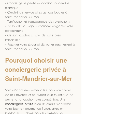
- Conciergerie privée vs location saisonnière 
classique
- Qualité de service et exigences locales à 
Saint-Mandrier-sur-Mer
- Tarification et transparence des prestations
- De la villa au séjour: comment s’organise votre 
conciergerie
- Gestion locative et suivi de votre bien 
immobilier
- Réserver votre séjour et démarrer sereinement à 
Saint-Mandrier-sur-Mer
Pourquoi choisir une 
conciergerie privée à 
Saint-Mandrier-sur-Mer
Saint-Mandrier-sur-Mer attire pour son cadre 
de la Provence et sa dynamique touristique, ce 
qui rend la location plus compétitive. Une 
conciergerie privee
 bien structurée transforme 
votre bien en expérience fluide, avec un 
interlocuteur unique pour les arrivées, les 