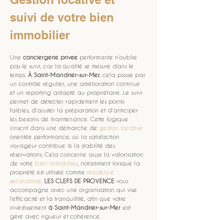
suivi de votre bien 
immobilier
Une 
conciergerie privee
 performante n’oublie 
pas le suivi, car la qualité se mesure dans le 
temps. 
À Saint-Mandrier-sur-Mer
, cela passe par 
un contrôle régulier, une amélioration continue 
et un reporting adapté au propriétaire. Le suivi 
permet de détecter rapidement les points 
faibles, d’ajuster la préparation et d’anticiper 
les besoins de maintenance. Cette logique 
s’inscrit dans une démarche de 
gestion locative
orientée performance, où la satisfaction 
voyageur contribue à la stabilité des 
réservations. Cela concerne aussi la valorisation 
de votre 
bien immobilier
, notamment lorsque la 
propriété est utilisée comme 
résidence 
secondaire
. 
LES CLEFS DE PROVENCE
 vous 
accompagne avec une organisation qui vise 
l’efficacité et la tranquillité, afin que votre 
investissement 
à Saint-Mandrier-sur-Mer
 soit 
géré avec rigueur et cohérence.