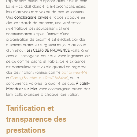
rapidement plusieurs options autour de la côte. 
Le service doit donc être irréprochable, même 
lors d’arrivées tardives ou de pics saisonniers. 
Une 
conciergerie privee
 efficace s’appuie sur 
des standards de propreté, une vérification 
systématique des équipements et une 
communication simple. L’intérêt d’une 
organisation de proximité est évident, car des 
questions pratiques surgissent toujours au cours 
d’un séjour. 
Les CLEFS DE PROVENCE
 veille à un 
accueil homogène, pour que votre logement soit 
perçu comme soigné et fiable. Cette exigence 
est particulièrement visible quand on regarde 
des destinations voisines comme 
Sanary-sur-Mer
et 
Cassis_(Bouches-du-Rh%C3%B4ne)
, où la 
concurrence valorise la qualité perçue. 
À Saint-
Mandrier-sur-Mer
, votre conciergerie privée doit 
tenir cette promesse à chaque réservation.
Tarification et 
transparence des 
prestations