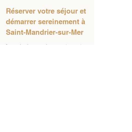
Réserver votre séjour et 
démarrer sereinement à 
Saint-Mandrier-sur-Mer
Si vous cherchez un cadre rassurant pour votre 
expérience 
à Saint-Mandrier-sur-Mer
, 
commencez par définir le bon point de départ. 
Une conciergerie privée bien choisie se 
reconnaît aussi à la qualité du parcours avant 
l’arrivée: informations claires, organisation 
sérieuse et accompagnement dès les premières 
étapes. Pour démarrer, vous pouvez consulter la 
page 
reservez votre séjour
 et imaginer votre 
séjour selon vos attentes. La démarche s’inscrit 
naturellement dans la logique de 
LES CLEFS DE 
PROVENCE
, au service de l’accueil et de la 
gestion, avec une approche ancrée en 
Provence
. Pour aller plus loin sur la marque et 
l’accompagnement, la page 
LES CLEFS DE 
PROVENCE
 présente l’offre et la philosophie du 
service. 
À Saint-Mandrier-sur-Mer
, une 