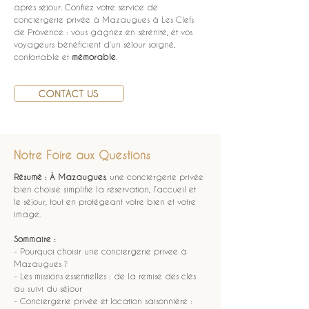
après séjour. Confiez votre service de 
conciergerie privée à Mazaugues à Les Clefs 
de Provence : vous gagnez en sérénité, et vos 
voyageurs bénéficient d'un séjour soigné, 
confortable et 
mémorable
.
CONTACT US
Notre Foire aux Questions
Résumé :
À Mazaugues
, une conciergerie privée 
bien choisie simplifie la réservation, l’accueil et 
le séjour, tout en protégeant votre bien et votre 
image.
Sommaire :
- Pourquoi choisir une conciergerie privee à 
Mazaugues ?
- Les missions essentielles : de la remise des clés 
au suivi du séjour
- Conciergerie privée et location saisonnière : 