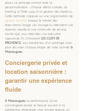
séjour. Le principe central reste la 
personnalisation : chaque détail compte, du 
briefing à l’hôte jusqu’à la gestion des imprévus. 
Cette méthode s’appuie sur une organisation de 
gestion locative
 lorsque le rythme des 
réservations l’exige. Les voyageurs attendent une 
réponse rapide et une continuité de service, 
tandis que vous attendez une exécution 
rigoureuse. En choisissant 
LES CLEFS DE 
PROVENCE
, vous bénéficiez d’un pilotage clair, 
pour sécuriser chaque étape de votre activité 
à 
Mazaugues
.
Conciergerie privée et 
location saisonnière : 
garantir une expérience 
fluide
À Mazaugues
, la performance d’une 
conciergerie privée se mesure souvent à la 
satisfaction immédiate. Une arrivée sereine, un 