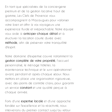
En tant que spécialistes de la conciergerie 
premium et de la gestion locative haut de 
gamme, Les Clefs de Provence vous 
accompagnent à Mazaugues pour valoriser 
votre bien et offrir à vos voyageurs une 
expérience fluide et irréprochable. Notre équipe 
vous aide à 
anticiper chaque détail
 et à 
structurer la location courte durée avec 
méthode
, afin de préserver votre tranquillité 
d'esprit.
Notre domaine d'expertise couvre notamment la 
gestion complète de votre propriété
, l'accueil 
personnalisé, le ménage hôtelier, la 
maintenance technique et le suivi opérationnel 
avant, pendant et après chaque séjour. Nous 
mettons en place une organisation rigoureuse, 
avec des points de contrôle clairs, pour garantir 
un service 
constant
 et une qualité perçue à 
chaque arrivée.
Forts d'une 
expertise locale
 et d'une approche 
fondée sur l'excellence et la réactivité, nous 
intervenons du premier contact jusqu'au retour 