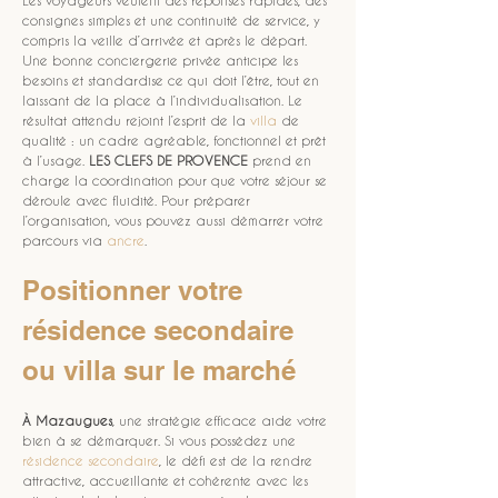
Les voyageurs veulent des réponses rapides, des 
consignes simples et une continuité de service, y 
compris la veille d’arrivée et après le départ. 
Une bonne conciergerie privée anticipe les 
besoins et standardise ce qui doit l’être, tout en 
laissant de la place à l’individualisation. Le 
résultat attendu rejoint l’esprit de la 
villa
 de 
qualité : un cadre agréable, fonctionnel et prêt 
à l’usage. 
LES CLEFS DE PROVENCE
 prend en 
charge la coordination pour que votre séjour se 
déroule avec fluidité. Pour préparer 
l’organisation, vous pouvez aussi démarrer votre 
parcours via 
ancre
.
Positionner votre 
résidence secondaire 
ou villa sur le marché
À Mazaugues
, une stratégie efficace aide votre 
bien à se démarquer. Si vous possédez une 
résidence secondaire
, le défi est de la rendre 
attractive, accueillante et cohérente avec les 