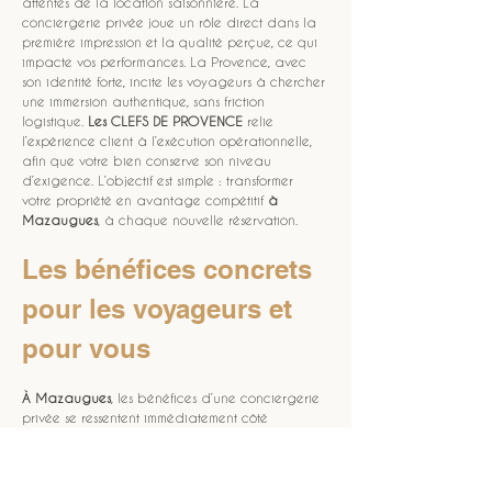
attentes de la location saisonnière. La 
conciergerie privée joue un rôle direct dans la 
première impression et la qualité perçue, ce qui 
impacte vos performances. La Provence, avec 
son identité forte, incite les voyageurs à chercher 
une immersion authentique, sans friction 
logistique. 
Les CLEFS DE PROVENCE
 relie 
l’expérience client à l’exécution opérationnelle, 
afin que votre bien conserve son niveau 
d’exigence. L’objectif est simple : transformer 
votre propriété en avantage compétitif 
à 
Mazaugues
, à chaque nouvelle réservation.
Les bénéfices concrets 
pour les voyageurs et 
pour vous
À Mazaugues
, les bénéfices d’une conciergerie 
privée se ressentent immédiatement côté 
voyageur et côté propriétaire. Les voyageurs 
profitent d’un accueil fiable, de consignes utiles 
et d’une assistance réactive, ce qui limite les 