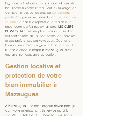
logement prêt et des consignes compréhensibles 
font monter les notes et réduisent les messages de 
dernière minute. La logique de 
conciergerie 
privée
 s’intègre naturellement dans une 
location 
saisonnière
, car elle répond à la réalité d’un 
séjour court, parfois très dynamique. 
LES CLEFS 
DE PROVENCE
 met en place une coordination 
qui tient compte de la localisation, des horaires 
et des préférences des voyageurs. Que votre 
bien soit en solo ou en groupe, le service vise la 
fluidité à chaque étape 
à Mazaugues
, avec 
une attention constante au confort.
Gestion locative et 
protection de votre 
bien immobilier à 
Mazaugues
À Mazaugues
, une conciergerie privée protège 
aussi votre investissement. Le service inclut le 
contrôle de l’état du logement, la surveillance 