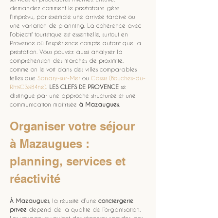
demandez comment le prestataire gère 
l’imprévu, par exemple une arrivée tardive ou 
une variation de planning. La cohérence avec 
l’objectif touristique est essentielle, surtout en 
Provence où l’expérience compte autant que la 
prestation. Vous pouvez aussi analyser la 
compréhension des marchés de proximité, 
comme on le voit dans des villes comparables 
telles que 
Sanary-sur-Mer
 ou 
Cassis (Bouches-du-
Rh%C3%B4ne)
. 
LES CLEFS DE PROVENCE
 se 
distingue par une approche structurée et une 
communication maîtrisée 
à Mazaugues
.
Organiser votre séjour 
à Mazaugues : 
planning, services et 
réactivité
À Mazaugues
, la réussite d’une 
conciergerie 
privee
 dépend de la qualité de l’organisation. 