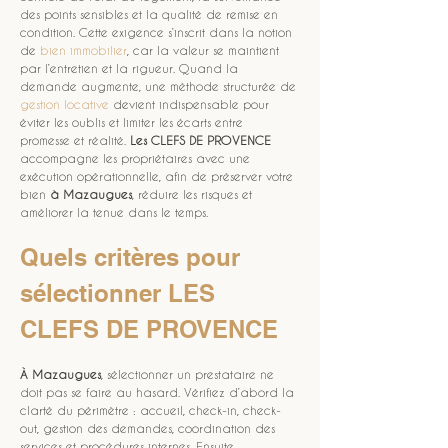
des points sensibles et la qualité de remise en 
condition. Cette exigence s’inscrit dans la notion 
de 
bien immobilier
, car la valeur se maintient 
par l’entretien et la rigueur. Quand la 
demande augmente, une méthode structurée de 
gestion locative
 devient indispensable pour 
éviter les oublis et limiter les écarts entre 
promesse et réalité. 
Les CLEFS DE PROVENCE
accompagne les propriétaires avec une 
exécution opérationnelle, afin de préserver votre 
bien 
à Mazaugues
, réduire les risques et 
améliorer la tenue dans le temps.
Quels critères pour 
sélectionner LES 
CLEFS DE PROVENCE
À Mazaugues
, sélectionner un prestataire ne 
doit pas se faire au hasard. Vérifiez d’abord la 
clarté du périmètre : accueil, check-in, check-
out, gestion des demandes, coordination des 
services et procédures internes. Ensuite, 