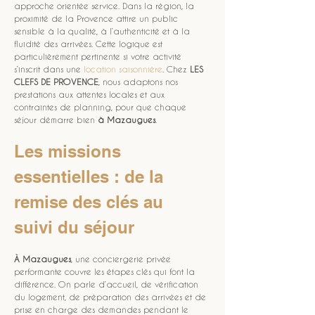
approche orientée service. Dans la région, la 
proximité de la Provence attire un public 
sensible à la qualité, à l’authenticité et à la 
fluidité des arrivées. Cette logique est 
particulièrement pertinente si votre activité 
s’inscrit dans une 
location saisonnière
. Chez 
LES 
CLEFS DE PROVENCE
, nous adaptons nos 
prestations aux attentes locales et aux 
contraintes de planning, pour que chaque 
séjour démarre bien 
à Mazaugues
.
Les missions 
essentielles : de la 
remise des clés au 
suivi du séjour
À Mazaugues
, une conciergerie privée 
performante couvre les étapes clés qui font la 
différence. On parle d’accueil, de vérification 
du logement, de préparation des arrivées et de 
prise en charge des demandes pendant le 