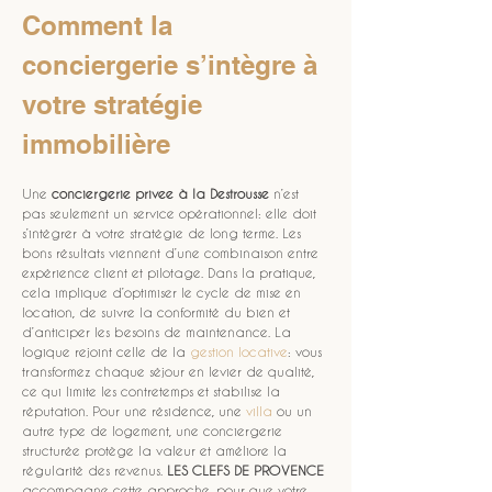
Comment la 
conciergerie s’intègre à 
votre stratégie 
immobilière
Une 
conciergerie privee
à la Destrousse
 n’est 
pas seulement un service opérationnel: elle doit 
s’intégrer à votre stratégie de long terme. Les 
bons résultats viennent d’une combinaison entre 
expérience client et pilotage. Dans la pratique, 
cela implique d’optimiser le cycle de mise en 
location, de suivre la conformité du bien et 
d’anticiper les besoins de maintenance. La 
logique rejoint celle de la 
gestion locative
: vous 
transformez chaque séjour en levier de qualité, 
ce qui limite les contretemps et stabilise la 
réputation. Pour une résidence, une 
villa
 ou un 
autre type de logement, une conciergerie 
structurée protège la valeur et améliore la 
régularité des revenus. 
LES CLEFS DE PROVENCE
accompagne cette approche, pour que votre 