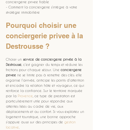
conciergerie privee fiable
- Comment la conciergerie s’intègre à votre 
stratégie immobilière
Pourquoi choisir une 
conciergerie privee à la 
Destrousse ?
Choisir un 
service de conciergerie privée à la 
Destrousse
, c’est gagner du temps et réduire les 
frictions pour chaque séjour. Une 
conciergerie 
privee
 ne se limite pas à remettre des clés: elle 
organise l’arrivée, anticipe les points d’attention 
et encadre la relation hôte et voyageur, ce qui 
renforce la confiance. Sur le territoire marquée 
par la 
Provence
, ce type de prestation est 
particulièrement utile pour répondre aux 
attentes liées au cadre de vie, aux 
déplacements et au confort. Si vous exploitez un 
logement touristique, une bonne approche 
s’appuie aussi sur des principes de 
gestion 
locative
.