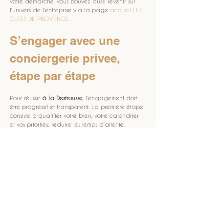
votre démarche, vous pouvez aussi revenir sur 
l’univers de l’entreprise via la page 
accueil LES 
CLEFS DE PROVENCE
.
S’engager avec une 
conciergerie privee, 
étape par étape
Pour réussir 
à la Destrousse
, l’engagement doit 
être progressif et transparent. La première étape 
consiste à qualifier votre bien, votre calendrier 
et vos priorités: réduire les temps d’attente, 
sécuriser l’état intérieur ou améliorer l’expérience 
d’arrivée. Ensuite, la 
conciergerie privee
 doit 
définir un plan d’action: checklists, règles de 
communication, gestion des imprévus et 
modalités de restitution. Ce cadre est 
particulièrement utile pour les logements destinés 
à la 
location saisonnière
, où la répétition des 
séjours exige une continuité de service. Enfin, un 
pilotage régulier permet d’ajuster le 
fonctionnement et de préserver la satisfaction. 