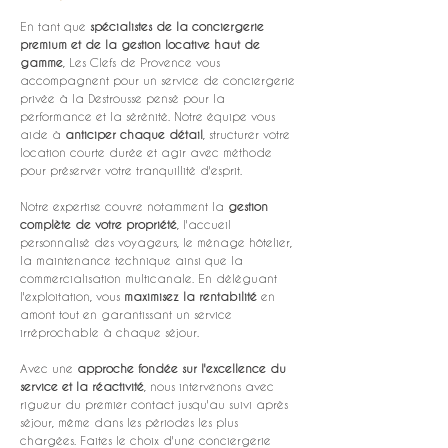
En tant que 
spécialistes de la conciergerie 
premium et de la gestion locative haut de 
gamme
, Les Clefs de Provence vous 
accompagnent pour un service de conciergerie 
privée à la Destrousse pensé pour la 
performance et la sérénité. Notre équipe vous 
aide à 
anticiper chaque détail
, structurer votre 
location courte durée et agir avec méthode 
pour préserver votre tranquillité d'esprit.
Notre expertise couvre notamment la 
gestion 
complète de votre propriété
, l'accueil 
personnalisé des voyageurs, le ménage hôtelier, 
la maintenance technique ainsi que la 
commercialisation multicanale. En déléguant 
l'exploitation, vous 
maximisez la rentabilité
 en 
amont tout en garantissant un service 
irréprochable à chaque séjour.
Avec une 
approche fondée sur l'excellence du 
service et la réactivité
, nous intervenons avec 
rigueur du premier contact jusqu'au suivi après 
séjour, même dans les périodes les plus 
chargées. Faites le choix d'une conciergerie 