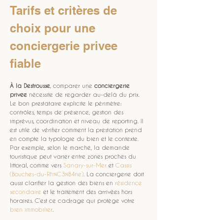
Tarifs et critères de 
choix pour une 
conciergerie privee 
fiable
À la Destrousse
, comparer une 
conciergerie 
privee
 nécessite de regarder au-delà du prix. 
Le bon prestataire explicite le périmètre: 
contrôles, temps de présence, gestion des 
imprévus, coordination et niveau de reporting. Il 
est utile de vérifier comment la prestation prend 
en compte la typologie du bien et le contexte. 
Par exemple, selon le marché, la demande 
touristique peut varier entre zones proches du 
littoral, comme vers 
Sanary-sur-Mer
 et 
Cassis 
(Bouches-du-Rh%C3%B4ne)
. La conciergerie doit 
aussi clarifier la gestion des biens en 
résidence 
secondaire
 et le traitement des arrivées hors 
horaires. C’est ce cadrage qui protège votre 
bien immobilier
.