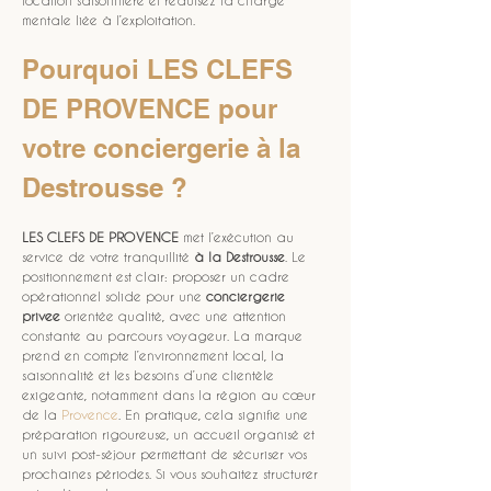
location saisonnière et réduisez la charge 
mentale liée à l’exploitation.
Pourquoi LES CLEFS 
DE PROVENCE pour 
votre conciergerie à la 
Destrousse ?
LES CLEFS DE PROVENCE
 met l’exécution au 
service de votre tranquillité 
à la Destrousse
. Le 
positionnement est clair: proposer un cadre 
opérationnel solide pour une 
conciergerie 
privee
 orientée qualité, avec une attention 
constante au parcours voyageur. La marque 
prend en compte l’environnement local, la 
saisonnalité et les besoins d’une clientèle 
exigeante, notamment dans la région au cœur 
de la 
Provence
. En pratique, cela signifie une 
préparation rigoureuse, un accueil organisé et 
un suivi post-séjour permettant de sécuriser vos 
prochaines périodes. Si vous souhaitez structurer 