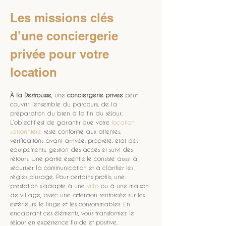
Les missions clés 
d’une conciergerie 
privée pour votre 
location
À la Destrousse
, une 
conciergerie privee
 peut 
couvrir l’ensemble du parcours, de la 
préparation du bien à la fin du séjour. 
L’objectif est de garantir que votre 
location 
saisonnière
 reste conforme aux attentes: 
vérifications avant arrivée, propreté, état des 
équipements, gestion des accès et suivi des 
retours. Une partie essentielle consiste aussi à 
sécuriser la communication et à clarifier les 
règles d’usage. Pour certains profils, une 
prestation s’adapte à une 
villa
 ou à une maison 
de village, avec une attention renforcée sur les 
extérieurs, le linge et les consommables. En 
encadrant ces éléments, vous transformez le 
séjour en expérience fluide et positive.