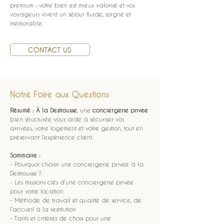
premium : votre bien est mieux valorisé et vos 
voyageurs vivent un séjour fluide, soigné et 
mémorable.
CONTACT US
Notre Foire aux Questions
Résumé :
À la Destrousse
, une 
conciergerie privee
bien structurée vous aide à sécuriser vos 
arrivées, votre logement et votre gestion, tout en 
préservant l’expérience client.
Sommaire :
- Pourquoi choisir une conciergerie privee à la 
Destrousse ?
- Les missions clés d’une conciergerie privée 
pour votre location
- Méthode de travail et qualité de service, de 
l’accueil à la restitution
- Tarifs et critères de choix pour une 