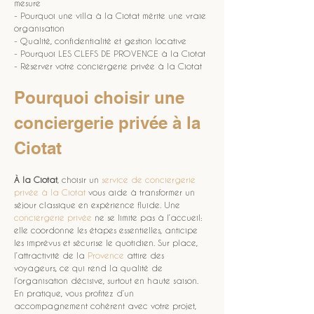
mesure
- Pourquoi une villa à la Ciotat mérite une vraie 
organisation
- Qualité, confidentialité et gestion locative
- Pourquoi LES CLEFS DE PROVENCE à la Ciotat
- Réserver votre conciergerie privée à la Ciotat
Pourquoi choisir une 
conciergerie privée à la 
Ciotat
À la Ciotat
, choisir un 
service de conciergerie 
privée à la Ciotat
 vous aide à transformer un 
séjour classique en expérience fluide. Une 
conciergerie privée
 ne se limite pas à l’accueil: 
elle coordonne les étapes essentielles, anticipe 
les imprévus et sécurise le quotidien. Sur place, 
l’attractivité de la 
Provence
 attire des 
voyageurs, ce qui rend la qualité de 
l’organisation décisive, surtout en haute saison. 
En pratique, vous profitez d’un 
accompagnement cohérent avec votre projet, 