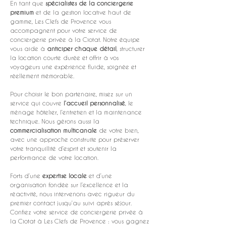
En tant que 
spécialistes de la conciergerie 
premium
 et de la gestion locative haut de 
gamme, Les Clefs de Provence vous 
accompagnent pour votre service de 
conciergerie privée à la Ciotat. Notre équipe 
vous aide à 
anticiper chaque détail
, structurer 
la location courte durée et offrir à vos 
voyageurs une expérience fluide, soignée et 
réellement mémorable.
Pour choisir le bon partenaire, misez sur un 
service qui couvre 
l’accueil personnalisé
, le 
ménage hôtelier, l’entretien et la maintenance 
technique. Nous gérons aussi la 
commercialisation multicanale
 de votre bien, 
avec une approche construite pour préserver 
votre tranquillité d’esprit et soutenir la 
performance de votre location.
Forts d’une 
expertise locale
 et d’une 
organisation fondée sur l’excellence et la 
réactivité, nous intervenons avec rigueur du 
premier contact jusqu’au suivi après séjour. 
Confiez votre service de conciergerie privée à 
la Ciotat à Les Clefs de Provence : vous gagnez 