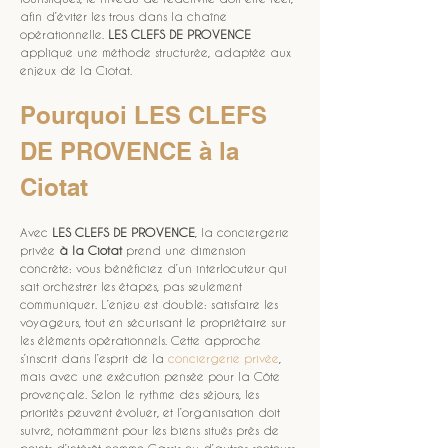
afin d’éviter les trous dans la chaîne 
opérationnelle. 
LES CLEFS DE PROVENCE
applique une méthode structurée, adaptée aux 
enjeux de la Ciotat. 
Pourquoi LES CLEFS 
DE PROVENCE à la 
Ciotat
Avec 
LES CLEFS DE PROVENCE
, la conciergerie 
privée 
à la Ciotat
 prend une dimension 
concrète: vous bénéficiez d’un interlocuteur qui 
sait orchestrer les étapes, pas seulement 
communiquer. L’enjeu est double: satisfaire les 
voyageurs, tout en sécurisant le propriétaire sur 
les éléments opérationnels. Cette approche 
s’inscrit dans l’esprit de la 
conciergerie privée
, 
mais avec une exécution pensée pour la Côte 
provençale. Selon le rythme des séjours, les 
priorités peuvent évoluer, et l’organisation doit 
suivre, notamment pour les biens situés près de 