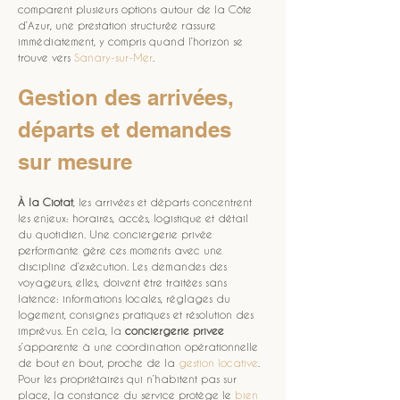
comparent plusieurs options autour de la Côte 
d’Azur, une prestation structurée rassure 
immédiatement, y compris quand l’horizon se 
trouve vers 
Sanary-sur-Mer
. 
Gestion des arrivées, 
départs et demandes 
sur mesure
À la Ciotat
, les arrivées et départs concentrent 
les enjeux: horaires, accès, logistique et détail 
du quotidien. Une conciergerie privée 
performante gère ces moments avec une 
discipline d’exécution. Les demandes des 
voyageurs, elles, doivent être traitées sans 
latence: informations locales, réglages du 
logement, consignes pratiques et résolution des 
imprévus. En cela, la 
conciergerie privee
s’apparente à une coordination opérationnelle 
de bout en bout, proche de la 
gestion locative
. 
Pour les propriétaires qui n’habitent pas sur 
place, la constance du service protège le 
bien 