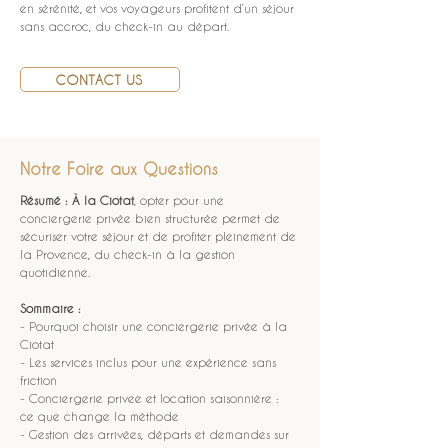
en sérénité, et vos voyageurs profitent d’un séjour 
sans accroc, du check-in au départ.
CONTACT US
Notre Foire aux Questions
Résumé :
À la Ciotat
, opter pour une 
conciergerie privée bien structurée permet de 
sécuriser votre séjour et de profiter pleinement de 
la Provence, du check-in à la gestion 
quotidienne.
Sommaire :
- Pourquoi choisir une conciergerie privée à la 
Ciotat
- Les services inclus pour une expérience sans 
friction
- Conciergerie privee et location saisonnière : 
ce que change la méthode
- Gestion des arrivées, départs et demandes sur 