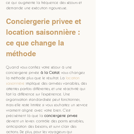
ce qui augmente la fréquence des séjours et 
demande une exécution rigoureuse. 
Conciergerie privee et 
location saisonnière : 
ce que change la 
méthode
Quand vous confiez votre séjour à une 
conciergerie privée 
à la Ciotat
, vous changez 
la méthode plus que le résultat. La 
location 
saisonnière
 implique des arrivées variables, des 
attentes parfois différentes, et une réactivité qui 
fait la différence sur l’expérience. Une 
organisation standardisée peut fonctionner, 
mais elle reste limitée si vous souhaitez un service 
vraiment aligné avec votre bien. C’est 
précisément là que la 
conciergerie privee
devient un levier: contrôle des points sensibles, 
anticipation des besoins, et suivi clair des 
actions. De plus, pour les voyageurs qui 