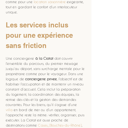
comme pour une 
location saisonnière
 exigeante, 
tout en gardant le confort d’un interlocuteur 
unique. 
Les services inclus 
pour une expérience 
sans friction
Une conciergerie 
à la Ciotat
 doit couvrir 
l’ensemble du parcours, du premier message 
jusqu’au départ, sans surcharge mentale pour le 
propriétaire comme pour le voyageur. Dans une 
logique de 
conciergerie privee
, l’objectif est de 
fiabiliser l’occupation et de maintenir un niveau 
constant d’accueil. Cela inclut la préparation 
du logement, la coordination des équipes, la 
remise des clés et la gestion des demandes 
courantes. Pour les biens, qu’il s’agisse d’une 
villa
 en bord de mer ou d’un appartement, 
l’approche reste la même: vérifier, organiser, puis 
exécuter. La Ciotat est aussi proche de 
destinations comme 
Cassis_(Bouches-du-Rhône)
, 