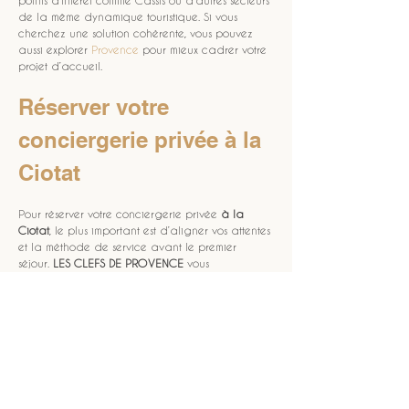
points d’intérêt comme Cassis ou d’autres secteurs 
de la même dynamique touristique. Si vous 
cherchez une solution cohérente, vous pouvez 
aussi explorer 
Provence
 pour mieux cadrer votre 
projet d’accueil. 
Réserver votre 
conciergerie privée à la 
Ciotat
Pour réserver votre conciergerie privée 
à la 
Ciotat
, le plus important est d’aligner vos attentes 
et la méthode de service avant le premier 
séjour. 
LES CLEFS DE PROVENCE
 vous 
accompagne pour cadrer le niveau de prise 
en charge, les points sensibles et le déroulé des 
arrivées et départs. Si vous souhaitez passer à 
l’action, utilisez la page 
réservez votre séjour
 et 
construisez un service adapté à votre 
calendrier. Que vous prépariez une période de 
location saisonnière
 ou une occupation 
régulière de type résidence secondaire, une 