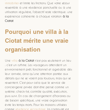
immobilier
 et limite les frictions. Que votre séjour 
ressemble à une résidence ponctuelle ou à une 
utilisation régulière, l’objectif reste identique: une 
expérience cohérente à chaque rotation 
à la 
Ciotat
. 
Pourquoi une villa à la 
Ciotat mérite une vraie 
organisation
Une 
villa
à la Ciotat
 n’est pas seulement un lieu 
: c’est un rythme. Les voyageurs attendent un 
environnement prêt, fonctionnel et agréable dès 
leur arrivée, ainsi qu’une attention portée aux 
détails qui ne se voient pas toujours, mais qui se 
ressentent. C’est pour cela que le service de 
conciergerie privée doit être pensé comme un 
système: check-list, contrôle qualité, exécution, 
puis suivi. En cas de changement d’horaires ou 
de besoin spécifique, une vraie organisation 
évite les temps morts. Pour les maisons utilisées 
comme 
résidence secondaire
, la continuité est 