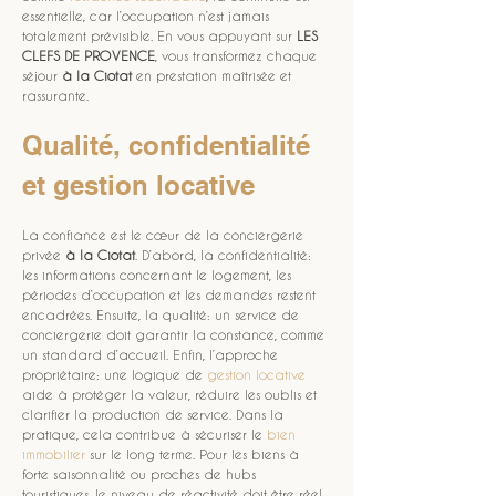
essentielle, car l’occupation n’est jamais 
totalement prévisible. En vous appuyant sur 
LES 
CLEFS DE PROVENCE
, vous transformez chaque 
séjour 
à la Ciotat
 en prestation maîtrisée et 
rassurante. 
Qualité, confidentialité 
et gestion locative
La confiance est le cœur de la conciergerie 
privée 
à la Ciotat
. D’abord, la confidentialité: 
les informations concernant le logement, les 
périodes d’occupation et les demandes restent 
encadrées. Ensuite, la qualité: un service de 
conciergerie doit garantir la constance, comme 
un standard d’accueil. Enfin, l’approche 
propriétaire: une logique de 
gestion locative
aide à protéger la valeur, réduire les oublis et 
clarifier la production de service. Dans la 
pratique, cela contribue à sécuriser le 
bien 
immobilier
 sur le long terme. Pour les biens à 
forte saisonnalité ou proches de hubs 
touristiques, le niveau de réactivité doit être réel, 