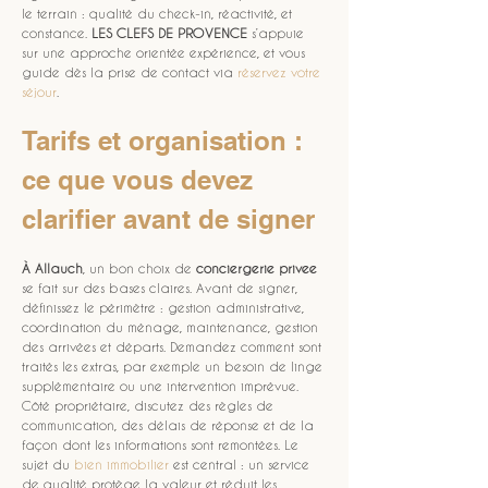
le terrain : qualité du check-in, réactivité, et 
constance. 
LES CLEFS DE PROVENCE
 s’appuie 
sur une approche orientée expérience, et vous 
guide dès la prise de contact via 
réservez votre 
séjour
.
Tarifs et organisation : 
ce que vous devez 
clarifier avant de signer
À Allauch
, un bon choix de 
conciergerie privee
se fait sur des bases claires. Avant de signer, 
définissez le périmètre : gestion administrative, 
coordination du ménage, maintenance, gestion 
des arrivées et départs. Demandez comment sont 
traités les extras, par exemple un besoin de linge 
supplémentaire ou une intervention imprévue. 
Côté propriétaire, discutez des règles de 
communication, des délais de réponse et de la 
façon dont les informations sont remontées. Le 
sujet du 
bien immobilier
 est central : un service 
de qualité protège la valeur et réduit les 