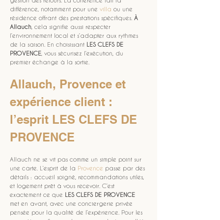
gestion des retours. La cohérence fait la 
différence, notamment pour une 
villa
 ou une 
résidence offrant des prestations spécifiques. 
À 
Allauch
, cela signifie aussi respecter 
l’environnement local et s’adapter aux rythmes 
de la saison. En choisissant 
LES CLEFS DE 
PROVENCE
, vous sécurisez l’exécution, du 
premier échange à la sortie.
Allauch, Provence et 
expérience client : 
l’esprit LES CLEFS DE 
PROVENCE
Allauch ne se vit pas comme un simple point sur 
une carte. L’esprit de la 
Provence
 passe par des 
détails : accueil soigné, recommandations utiles, 
et logement prêt à vous recevoir. C’est 
exactement ce que 
LES CLEFS DE PROVENCE
met en avant, avec une conciergerie privée 
pensée pour la qualité de l’expérience. Pour les 