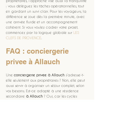
propriétaires, l’approche vise aussi la tranquillité 
: vous déléguez les tâches opérationnelles, tout 
en gardant un suivi clair. Pour les voyageurs, la 
différence se joue dès la première minute, avec 
une arrivée fluide et un accompagnement 
cohérent. Si vous voulez cadrer votre projet, 
commencez par la logique globale sur 
LES 
CLEFS DE PROVENCE
.
FAQ : conciergerie 
privee à Allauch
Une 
conciergerie privee
à Allauch
 s’adresse-t-
elle seulement aux propriétaires ? Non, elle peut 
aussi servir à organiser un séjour complet, selon 
vos besoins. Est-ce adapté à une résidence 
secondaire 
à Allauch
 ? Oui, car les cycles 
d’arrivée et de départ nécessitent une méthode 
constante, comme pour une 
résidence 
secondaire
. Faut-il prévoir des demandes 
spécifiques pour une 
villa
 ? Oui, en précisant le 
niveau de préparation attendu, le type 
d’équipements et le déroulé d’accueil. Comment 