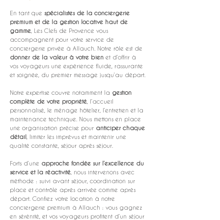
En tant que 
spécialistes de la conciergerie 
premium et de la gestion locative haut de 
gamme
, Les Clefs de Provence vous 
accompagnent pour votre service de 
conciergerie privée à Allauch. Notre rôle est de 
donner de la valeur à votre bien
 et d’offrir à 
vos voyageurs une expérience fluide, rassurante 
et soignée, du premier message jusqu’au départ.
Notre expertise couvre notamment la 
gestion 
complète de votre propriété
, l’accueil 
personnalisé, le ménage hôtelier, l’entretien et la 
maintenance technique. Nous mettons en place 
une organisation précise pour 
anticiper chaque 
détail
, limiter les imprévus et maintenir une 
qualité constante, séjour après séjour.
Forts d’une 
approche fondée sur l’excellence du 
service et la réactivité
, nous intervenons avec 
méthode : suivi avant séjour, coordination sur 
place et contrôle après arrivée comme après 
départ. Confiez votre location à notre 
conciergerie premium à Allauch : vous gagnez 
en sérénité, et vos voyageurs profitent d’un séjour 