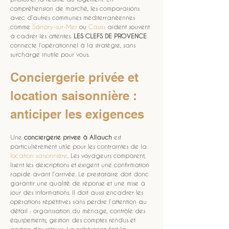
compréhension de marché, les comparaisons 
avec d’autres communes méditerranéennes 
comme 
Sanary-sur-Mer
 ou 
Cassis
 aident souvent 
à cadrer les attentes. 
LES CLEFS DE PROVENCE
connecte l’opérationnel à la stratégie, sans 
surcharge inutile pour vous.
Conciergerie privée et 
location saisonnière : 
anticiper les exigences
Une 
conciergerie privee
à Allauch
 est 
particulièrement utile pour les contraintes de la 
location saisonnière
. Les voyageurs comparent, 
lisent les descriptions et exigent une confirmation 
rapide avant l’arrivée. Le prestataire doit donc 
garantir une qualité de réponse et une mise à 
jour des informations. Il doit aussi encadrer les 
opérations répétitives sans perdre l’attention au 
détail : organisation du ménage, contrôle des 
équipements, gestion des comptes rendus et 