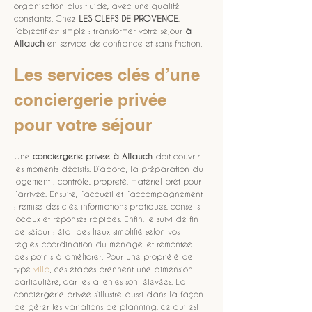
organisation plus fluide, avec une qualité 
constante. Chez 
LES CLEFS DE PROVENCE
, 
l’objectif est simple : transformer votre séjour 
à 
Allauch
 en service de confiance et sans friction.
Les services clés d’une 
conciergerie privée 
pour votre séjour
Une 
conciergerie privee
à Allauch
 doit couvrir 
les moments décisifs. D’abord, la préparation du 
logement : contrôle, propreté, matériel prêt pour 
l’arrivée. Ensuite, l’accueil et l’accompagnement 
: remise des clés, informations pratiques, conseils 
locaux et réponses rapides. Enfin, le suivi de fin 
de séjour : état des lieux simplifié selon vos 
règles, coordination du ménage, et remontée 
des points à améliorer. Pour une propriété de 
type 
villa
, ces étapes prennent une dimension 
particulière, car les attentes sont élevées. La 
conciergerie privée s’illustre aussi dans la façon 
de gérer les variations de planning, ce qui est 