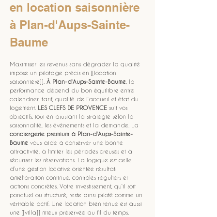
en location saisonnière 
à Plan-d'Aups-Sainte-
Baume
Maximiser les revenus sans dégrader la qualité 
impose un pilotage précis en [[location 
saisonnière]]. 
À Plan-d'Aups-Sainte-Baume
, la 
performance dépend du bon équilibre entre 
calendrier, tarif, qualité de l’accueil et état du 
logement. 
LES CLEFS DE PROVENCE
 suit vos 
objectifs, tout en ajustant la stratégie selon la 
saisonnalité, les événements et la demande. La 
conciergerie premium à Plan-d'Aups-Sainte-
Baume
 vous aide à conserver une bonne 
attractivité, à limiter les périodes creuses et à 
sécuriser les réservations. La logique est celle 
d’une gestion locative orientée résultat: 
amélioration continue, contrôles réguliers et 
actions concrètes. Votre investissement, qu’il soit 
ponctuel ou structuré, reste ainsi piloté comme un 
véritable actif. Une location bien tenue est aussi 
une [[villa]] mieux préservée au fil du temps.