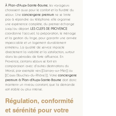
À Plan-d'Aups-Sainte-Baume
, les voyageurs 
choisissent aussi pour le confort et la fluidité du 
séjour. Une 
conciergerie premium
 ne se limite 
pas à répondre au téléphone: elle organise 
une expérience complète, du premier échange 
jusqu’au départ. 
LES CLEFS DE PROVENCE
coordonne l’accueil, la préparation, le ménage 
et la gestion du linge, pour garantir une arrivée 
impeccable et un logement durablement 
entretenu. La qualité de service impacte 
directement la visibilité et la satisfaction, surtout 
dans les périodes de forte affluence. En 
Provence, certains séjours se font en 
comparaison avec d’autres destinations du 
littoral, par exemple vers [[Sanary-sur-Mer]] ou 
[[Cassis (Bouches-du-Rhône)]]. Votre 
conciergerie 
premium à Plan-d'Aups-Sainte-Baume
 doit donc 
maintenir un niveau constant, que la demande 
soit stable ou plus intense.
Régulation, conformité 
et sérénité pour votre 