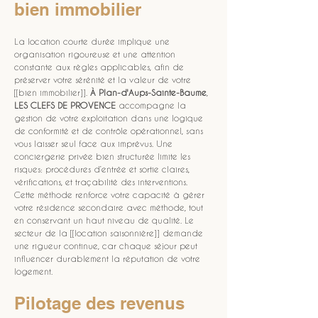
bien immobilier
La location courte durée implique une 
organisation rigoureuse et une attention 
constante aux règles applicables, afin de 
préserver votre sérénité et la valeur de votre 
[[bien immobilier]]. 
À Plan-d'Aups-Sainte-Baume
, 
LES CLEFS DE PROVENCE
 accompagne la 
gestion de votre exploitation dans une logique 
de conformité et de contrôle opérationnel, sans 
vous laisser seul face aux imprévus. Une 
conciergerie privée bien structurée limite les 
risques: procédures d’entrée et sortie claires, 
vérifications, et traçabilité des interventions. 
Cette méthode renforce votre capacité à gérer 
votre résidence secondaire avec méthode, tout 
en conservant un haut niveau de qualité. Le 
secteur de la [[location saisonnière]] demande 
une rigueur continue, car chaque séjour peut 
influencer durablement la réputation de votre 
logement.
Pilotage des revenus 