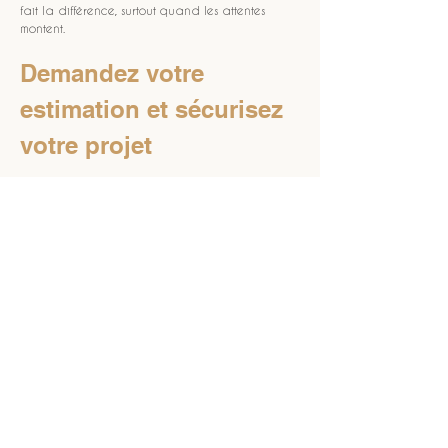
fait la différence, surtout quand les attentes 
montent.
Demandez votre 
estimation et sécurisez 
votre projet
Vous avez un projet de location courte durée 
à 
Plan-d'Aups-Sainte-Baume
 et vous voulez le 
cadrer rapidement? Commencez par une 
estimation et une organisation adaptée à votre 
logement, pour choisir le bon niveau 
d’engagement et sécuriser vos revenus. 
LES 
CLEFS DE PROVENCE
 accompagne les 
propriétaires avec une logique orientée action, 
pour que votre 
conciergerie premium à Plan-
d'Aups-Sainte-Baume
 soit rentable et maîtrisée. 
Selon votre typologie de bien, qu’il s’agisse 
d’une maison familiale ou d’une résidence 
secondaire, nous proposons un dispositif clair et 
opérationnel. Pour découvrir notre 
positionnement global, rendez-vous sur 
LES 