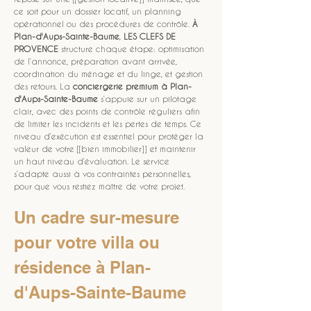
ce soit pour un dossier locatif, un planning 
opérationnel ou des procédures de contrôle. 
À 
Plan-d'Aups-Sainte-Baume
, 
LES CLEFS DE 
PROVENCE
 structure chaque étape: optimisation 
de l’annonce, préparation avant arrivée, 
coordination du ménage et du linge, et gestion 
des retours. La 
conciergerie premium à Plan-
d'Aups-Sainte-Baume
 s’appuie sur un pilotage 
clair, avec des points de contrôle réguliers afin 
de limiter les incidents et les pertes de temps. Ce 
niveau d’exécution est essentiel pour protéger la 
valeur de votre [[bien immobilier]] et maintenir 
un haut niveau d’évaluation. Le service 
s’adapte aussi à vos contraintes personnelles, 
pour que vous restiez maître de votre projet.
Un cadre sur-mesure 
pour votre villa ou 
résidence à Plan-
d'Aups-Sainte-Baume