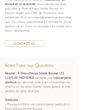
service et la réactivité
, nous intervenons avec 
précision à Plan-d'Aups-Sainte-Baume. En 
faisant appel aux Clefs de Provence, vous 
bénéficiez d'un accompagnement personnalisé, 
que vous soyez propriétaire en recherche d'une 
gestion clé en main ou voyageur en quête d'un 
séjour d'exception.
CONTACT US
Notre Foire aux Questions
Résumé :
À Plan-d'Aups-Sainte-Baume
, 
LES 
CLEFS DE PROVENCE
 propose une 
conciergerie 
premium
 qui sécurise votre bien et maximise vos 
revenus en location courte durée grâce à une 
gestion locative réactive.
Sommaire :
- Pourquoi choisir une conciergerie premium à 
Plan-d'Aups-Sainte-Baume