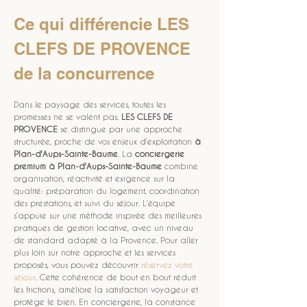
Ce qui différencie LES 
CLEFS DE PROVENCE 
de la concurrence
Dans le paysage des services, toutes les 
promesses ne se valent pas. 
LES CLEFS DE 
PROVENCE
 se distingue par une approche 
structurée, proche de vos enjeux d’exploitation 
à 
Plan-d'Aups-Sainte-Baume
. La 
conciergerie 
premium à Plan-d'Aups-Sainte-Baume
 combine 
organisation, réactivité et exigence sur la 
qualité: préparation du logement, coordination 
des prestations, et suivi du séjour. L’équipe 
s’appuie sur une méthode inspirée des meilleures 
pratiques de gestion locative, avec un niveau 
de standard adapté à la Provence. Pour aller 
plus loin sur notre approche et les services 
proposés, vous pouvez découvrir 
réservez votre 
séjour
. Cette cohérence de bout en bout réduit 
les frictions, améliore la satisfaction voyageur et 
protège le bien. En conciergerie, la constance 