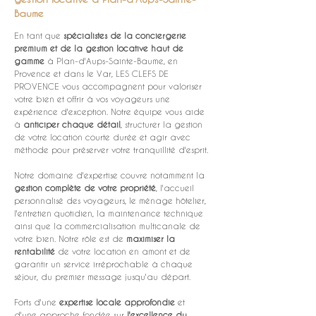
Baume
En tant que 
spécialistes de la conciergerie 
premium et de la gestion locative haut de 
gamme
 à Plan-d'Aups-Sainte-Baume, en 
Provence et dans le Var, LES CLEFS DE 
PROVENCE vous accompagnent pour valoriser 
votre bien et offrir à vos voyageurs une 
expérience d'exception. Notre équipe vous aide 
à 
anticiper chaque détail
, structurer la gestion 
de votre location courte durée et agir avec 
méthode pour préserver votre tranquillité d'esprit.
Notre domaine d'expertise couvre notamment la 
gestion complète de votre propriété
, l'accueil 
personnalisé des voyageurs, le ménage hôtelier, 
l'entretien quotidien, la maintenance technique 
ainsi que la commercialisation multicanale de 
votre bien. Notre rôle est de 
maximiser la 
rentabilité
 de votre location en amont et de 
garantir un service irréprochable à chaque 
séjour, du premier message jusqu'au départ.
Forts d'une 
expertise locale approfondie
 et 
d'une approche fondée sur 
l'excellence du 