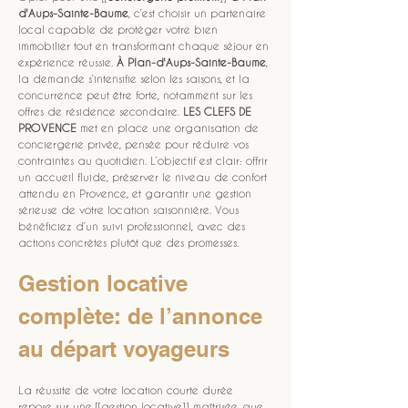
d'Aups-Sainte-Baume
, c’est choisir un partenaire 
local capable de protéger votre bien 
immobilier tout en transformant chaque séjour en 
expérience réussie. 
À Plan-d'Aups-Sainte-Baume
, 
la demande s’intensifie selon les saisons, et la 
concurrence peut être forte, notamment sur les 
offres de résidence secondaire. 
LES CLEFS DE 
PROVENCE
 met en place une organisation de 
conciergerie privée, pensée pour réduire vos 
contraintes au quotidien. L’objectif est clair: offrir 
un accueil fluide, préserver le niveau de confort 
attendu en Provence, et garantir une gestion 
sérieuse de votre location saisonnière. Vous 
bénéficiez d’un suivi professionnel, avec des 
actions concrètes plutôt que des promesses.
Gestion locative 
complète: de l’annonce 
au départ voyageurs
La réussite de votre location courte durée 
repose sur une [[gestion locative]] maîtrisée, que 