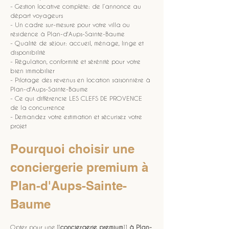
- Gestion locative complète: de l’annonce au 
départ voyageurs
- Un cadre sur-mesure pour votre villa ou 
résidence à Plan-d'Aups-Sainte-Baume
- Qualité de séjour: accueil, ménage, linge et 
disponibilité
- Régulation, conformité et sérénité pour votre 
bien immobilier
- Pilotage des revenus en location saisonnière à 
Plan-d'Aups-Sainte-Baume
- Ce qui différencie LES CLEFS DE PROVENCE 
de la concurrence
- Demandez votre estimation et sécurisez votre 
projet
Pourquoi choisir une 
conciergerie premium à 
Plan-d'Aups-Sainte-
Baume
Opter pour une [[
conciergerie premium
]] 
à Plan-