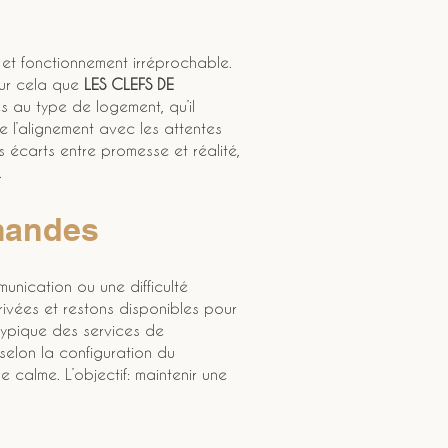
 et fonctionnement irréprochable. 
our cela que 
LES CLEFS DE 
 au type de logement, qu’il 
 l’alignement avec les attentes 
es écarts entre promesse et réalité, 
.
emandes
munication ou une difficulté 
rivées et restons disponibles pour 
typique des services de 
selon la configuration du 
calme. L’objectif: maintenir une 