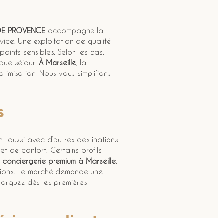
 DE PROVENCE
 accompagne la 
vice. Une exploitation de qualité 
points sensibles. Selon les cas, 
que séjour. 
À Marseille
, la 
ptimisation. Nous vous simplifions 
s
nt aussi avec d’autres destinations 
et de confort. Certains profils 
 
conciergerie premium à Marseille
, 
tations. Le marché demande une 
émarquez dès les premières 