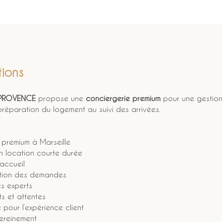
ions
 PROVENCE
 propose une 
conciergerie premium
 pour une gestion
préparation du logement au suivi des arrivées.
 premium à Marseille
en location courte durée
’accueil
stion des demandes
es experts
ts et attentes
pour l’expérience client
sereinement