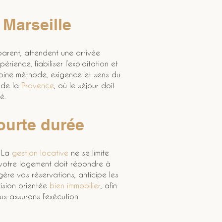
 Marseille
parent, attendent une arrivée 
xpérience, fiabiliser l’exploitation et 
ine méthode, exigence et sens du 
 de la 
Provence
, où le séjour doit 
é.
courte durée
 La 
gestion locative
 ne se limite 
, votre logement doit répondre à 
gère vos réservations, anticipe les 
ision orientée 
bien immobilier
, afin 
us assurons l’exécution.