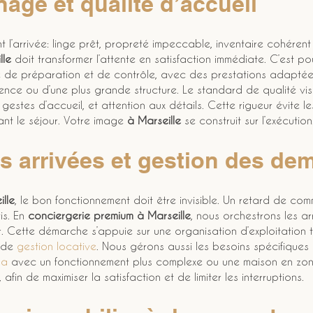
age et qualité d’accueil
t l’arrivée: linge prêt, propreté impeccable, inventaire cohérent
lle
 doit transformer l’attente en satisfaction immédiate. C’est p
 de préparation et de contrôle, avec des prestations adaptées
nce ou d’une plus grande structure. Le standard de qualité vise
, gestes d’accueil, et attention aux détails. Cette rigueur évite l
ant le séjour. Votre image 
à Marseille
 se construit sur l’exécution
s arrivées et gestion des d
lle
, le bon fonctionnement doit être invisible. Un retard de com
s. En 
conciergerie premium à Marseille
, nous orchestrons les ar
r. Cette démarche s’appuie sur une organisation d’exploitation 
 de 
gestion locative
. Nous gérons aussi les besoins spécifiques 
lla
 avec un fonctionnement plus complexe ou une maison en zone 
 afin de maximiser la satisfaction et de limiter les interruptions.