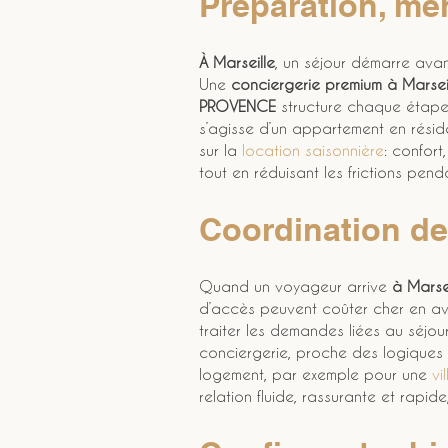
Préparation, mén
À Marseille
, un séjour démarre avan
Une 
conciergerie premium à Marsei
PROVENCE
 structure chaque étape
s’agisse d’un appartement en réside
sur la 
location saisonnière
: confort
tout en réduisant les frictions pend
Coordination de
Quand un voyageur arrive 
à Marsei
d’accès peuvent coûter cher en avi
traiter les demandes liées au séjou
conciergerie, proche des logiques
logement, par exemple pour une 
vi
relation fluide, rassurante et rapide,