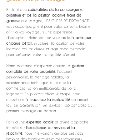
En tant que 
spécialistes de la conciergerie 
premium et de la gestion locative haut de 
gamme
 à Aubagne, LES CLEFS DE PROVENCE 
vous accompagnent pour valoriser votre bien et 
offrir à vos voyageurs une expérience 
d'exception. Notre équipe vous aide à 
anticiper 
chaque détail
, structurer la gestion de votre 
location courte durée et agir avec méthode 
pour préserver votre tranquillité d'esprit.
Notre domaine d'expertise couvre la 
gestion 
complète de votre propriété
, l'accueil 
personnalisé, le ménage hôtelier, la 
maintenance technique ainsi que la 
commercialisation multicanale de votre 
logement. En pilotant chaque étape, nous 
cherchons à 
maximiser la rentabilité
 en amont 
tout en garantissant un service irréprochable du 
premier message au départ.
Forts d'une 
expertise locale
 et d'une approche 
fondée sur 
l'excellence du service et la 
réactivité
, nous intervenons au plus près des 
besoins des propriétaires et des voyageurs. 