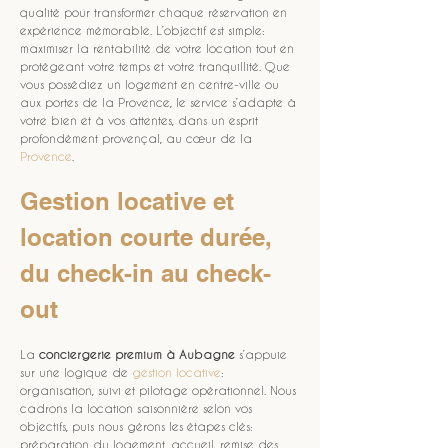
qualité pour transformer chaque réservation en 
expérience mémorable. L’objectif est simple: 
maximiser la rentabilité de votre location tout en 
protégeant votre temps et votre tranquillité. Que 
vous possédiez un logement en centre-ville ou 
aux portes de la Provence, le service s’adapte à 
votre bien et à vos attentes, dans un esprit 
profondément provençal, au cœur de la 
Provence
.
Gestion locative et 
location courte durée, 
du check-in au check-
out
La 
conciergerie premium à Aubagne
 s’appuie 
sur une logique de 
gestion locative
: 
organisation, suivi et pilotage opérationnel. Nous 
cadrons la location saisonnière selon vos 
objectifs, puis nous gérons les étapes clés: 
préparation du logement, accueil, remise des 