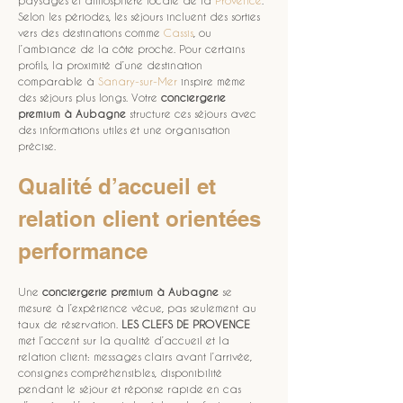
paysages et atmosphère locale de la 
Provence
. 
Selon les périodes, les séjours incluent des sorties 
vers des destinations comme 
Cassis
, ou 
l’ambiance de la côte proche. Pour certains 
profils, la proximité d’une destination 
comparable à 
Sanary-sur-Mer
 inspire même 
des séjours plus longs. Votre 
conciergerie 
premium à Aubagne
 structure ces séjours avec 
des informations utiles et une organisation 
précise.
Qualité d’accueil et 
relation client orientées 
performance
Une 
conciergerie premium à Aubagne
 se 
mesure à l’expérience vécue, pas seulement au 
taux de réservation. 
LES CLEFS DE PROVENCE
met l’accent sur la qualité d’accueil et la 
relation client: messages clairs avant l’arrivée, 
consignes compréhensibles, disponibilité 
pendant le séjour et réponse rapide en cas 