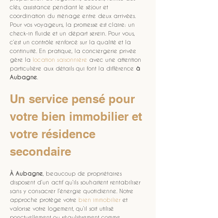
clés, assistance pendant le séjour et 
coordination du ménage entre deux arrivées. 
Pour vos voyageurs, la promesse est claire: un 
check-in fluide et un départ serein. Pour vous, 
c’est un contrôle renforcé sur la qualité et la 
continuité. En pratique, la conciergerie privée 
gère la 
location saisonnière
 avec une attention 
particulière aux détails qui font la différence 
à 
Aubagne
.
Un service pensé pour 
votre bien immobilier et 
votre résidence 
secondaire
À Aubagne
, beaucoup de propriétaires 
disposent d’un actif qu’ils souhaitent rentabiliser 
sans y consacrer l’énergie quotidienne. Notre 
approche protège votre 
bien immobilier
 et 
valorise votre logement, qu’il soit utilisé 
ponctuellement ou régulièrement comme 