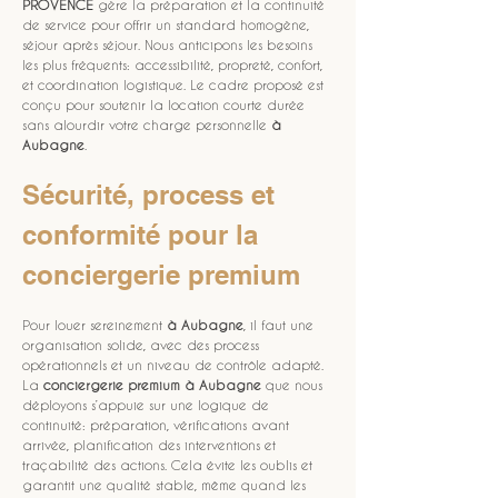
PROVENCE
 gère la préparation et la continuité 
de service pour offrir un standard homogène, 
séjour après séjour. Nous anticipons les besoins 
les plus fréquents: accessibilité, propreté, confort, 
et coordination logistique. Le cadre proposé est 
conçu pour soutenir la location courte durée 
sans alourdir votre charge personnelle 
à 
Aubagne
.
Sécurité, process et 
conformité pour la 
conciergerie premium
Pour louer sereinement 
à Aubagne
, il faut une 
organisation solide, avec des process 
opérationnels et un niveau de contrôle adapté. 
La 
conciergerie premium à Aubagne
 que nous 
déployons s’appuie sur une logique de 
continuité: préparation, vérifications avant 
arrivée, planification des interventions et 
traçabilité des actions. Cela évite les oublis et 
garantit une qualité stable, même quand les 