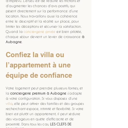
d’imprévu. L’enjeu est de réduire les frictions et 
d’augmenter les chances d’avis positifs, qui 
pèsent directement sur la performance d’une 
location. Nous travaillons aussi la cohérence 
entre le descriptif et la réalité sur place, pour 
limiter les déceptions et sécuriser la satisfaction. 
Quand la 
conciergerie privée
 est bien pilotée, 
chaque séjour devient un levier de croissance 
à 
Aubagne
.
Confiez la villa ou 
l’appartement à une 
équipe de confiance
Votre logement peut prendre plusieurs formes, et 
la 
conciergerie premium à Aubagne
 s’adapte 
à votre configuration. Si vous disposez d’une 
villa
, elle peut attirer des familles et des groupes 
recherchant espace, intimité et flexibilité. Si votre 
bien est plutôt un appartement, il peut séduire 
des voyageurs en quête d’efficacité et de 
proximité. Dans tous les cas, 
LES CLEFS DE 