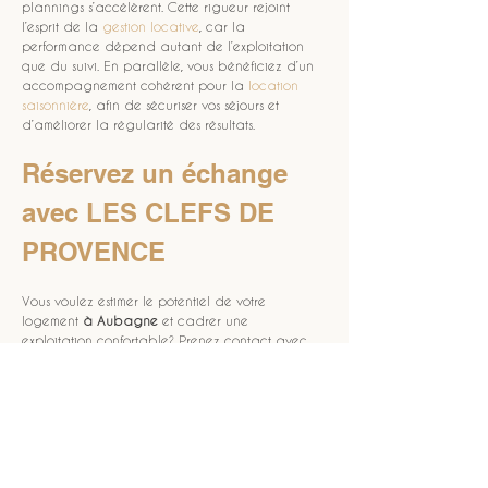
plannings s’accélèrent. Cette rigueur rejoint 
l’esprit de la 
gestion locative
, car la 
performance dépend autant de l’exploitation 
que du suivi. En parallèle, vous bénéficiez d’un 
accompagnement cohérent pour la 
location 
saisonnière
, afin de sécuriser vos séjours et 
d’améliorer la régularité des résultats.
Réservez un échange 
avec LES CLEFS DE 
PROVENCE
Vous voulez estimer le potentiel de votre 
logement 
à Aubagne
 et cadrer une 
exploitation confortable? Prenez contact avec 
LES CLEFS DE PROVENCE
. Nous vous aidons à 
clarifier votre stratégie, à définir vos attentes et 
à construire un service de 
conciergerie premium 
à Aubagne
 aligné sur vos priorités. Pour 
démarrer simplement, vous pouvez visiter la 
page 
accueil
 et découvrir notre approche, puis 
planifier un échange. L’objectif est de passer à 