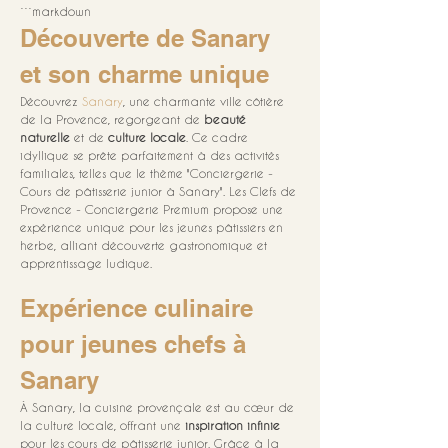
```markdown
Découverte de Sanary 
et son charme unique
Découvrez 
Sanary
, une charmante ville côtière 
de la Provence, regorgeant de 
beauté 
naturelle
 et de 
culture locale
. Ce cadre 
idyllique se prête parfaitement à des activités 
familiales, telles que le thème "Conciergerie - 
Cours de pâtisserie junior à Sanary". Les Clefs de 
Provence - Conciergerie Premium propose une 
expérience unique pour les jeunes pâtissiers en 
herbe, alliant découverte gastronomique et 
apprentissage ludique.
Expérience culinaire 
pour jeunes chefs à 
Sanary
À Sanary, la cuisine provençale est au cœur de 
la culture locale, offrant une 
inspiration infinie
pour les cours de pâtisserie junior. Grâce à la 