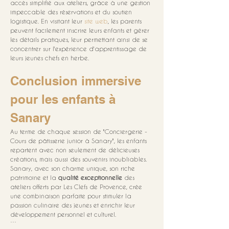
accès simplifié aux ateliers, grâce à une gestion 
impeccable des réservations et du soutien 
logistique. En visitant leur 
site web
, les parents 
peuvent facilement inscrire leurs enfants et gérer 
les détails pratiques, leur permettant ainsi de se 
concentrer sur l'expérience d'apprentissage de 
leurs jeunes chefs en herbe. 
Conclusion immersive 
pour les enfants à 
Sanary
Au terme de chaque session de "Conciergerie - 
Cours de pâtisserie junior à Sanary", les enfants 
repartent avec non seulement de délicieuses 
créations, mais aussi des souvenirs inoubliables. 
Sanary, avec son charme unique, son riche 
patrimoine et la 
qualité exceptionnelle
 des 
ateliers offerts par Les Clefs de Provence, crée 
une combinaison parfaite pour stimuler la 
passion culinaire des jeunes et enrichir leur 
développement personnel et culturel.
```