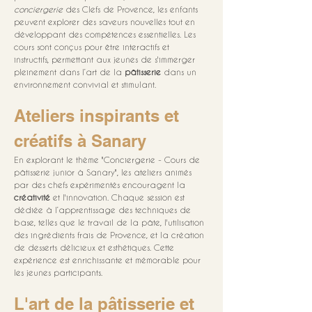
conciergerie
 des Clefs de Provence, les enfants 
peuvent explorer des saveurs nouvelles tout en 
développant des compétences essentielles. Les 
cours sont conçus pour être interactifs et 
instructifs, permettant aux jeunes de s'immerger 
pleinement dans l’art de la 
pâtisserie
 dans un 
environnement convivial et stimulant.
Ateliers inspirants et 
créatifs à Sanary
En explorant le thème "Conciergerie - Cours de 
pâtisserie junior à Sanary", les ateliers animés 
par des chefs expérimentés encouragent la 
créativité
 et l'innovation. Chaque session est 
dédiée à l’apprentissage des techniques de 
base, telles que le travail de la pâte, l'utilisation 
des ingrédients frais de Provence, et la création 
de desserts délicieux et esthétiques. Cette 
expérience est enrichissante et mémorable pour 
les jeunes participants.
L'art de la pâtisserie et 