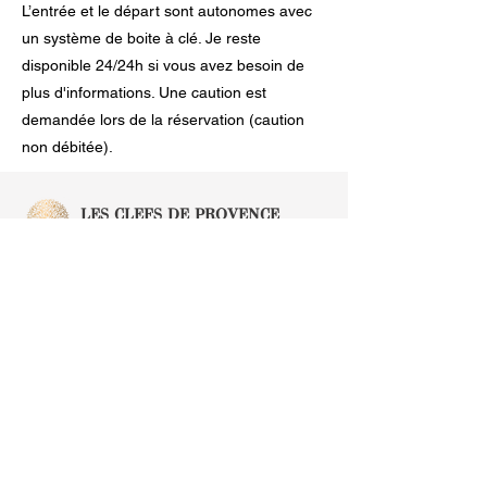
L’entrée et le départ sont autonomes avec
un système de boite à clé. Je reste
disponible 24/24h si vous avez besoin de
plus d'informations. Une caution est
demandée lors de la réservation (caution
non débitée).
LES CLEFS DE PROVENCE
Conciergerie Premium
Plan du site
Accueil
Réservez votre séjour
Propriétaires
Agencement &
Déco
Entretien
A propos
Notre éthique