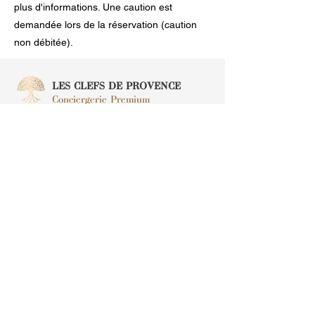
plus d'informations. Une caution est
demandée lors de la réservation (caution
non débitée).
LES CLEFS DE PROVENCE
Conciergerie Premium
Plan du site
Accueil
Réservez votre séjour
Propriétaires
Agencement &
Déco
Entretien
A propos
Notre éthique
Nous contacter
06 83 74 59 32
​dg.lesclefsdeprovence@gmail.com