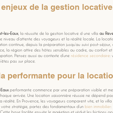
enjeux de la gestion locative
t-les-Eaux
, la réussite de la gestion locative d une villa 
au Reve
 le niveau d’attente des voyageurs et la réalité locale. La locat
ation continue, depuis la préparation jusqu’au suivi post-séjou
e, la région attire des hôtes sensibles au cadre, au confort et à
cupation. Pensez aussi au contexte d’une 
résidence secondaire
:
’êtes pas sur place.
la performante pour la locati
-Eaux
 performante commence par une préparation visible et me
 chaque arrivée. Une location saisonnière réussie ne dépend pas
réalité. En Provence, les voyageurs comparent vite, et la villa d
r votre stratégie, partez des fondamentaux d’un 
bien immobilier
:
. Cette base facilite ensuite le marketing et réduit les frictions o