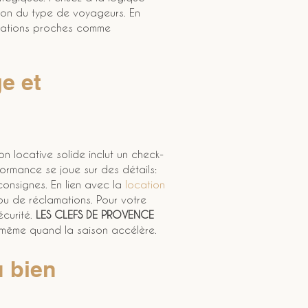
ction du type de voyageurs. En 
tinations proches comme 
e et 
ion locative solide inclut un check-
formance se joue sur des détails: 
onsignes. En lien avec la 
location 
u de réclamations. Pour votre 
curité. 
LES CLEFS DE PROVENCE
, même quand la saison accélère.
u bien 