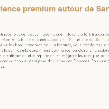
rience premium autour de San
stingue lorsque l’accueil raconte une histoire: confort, tranquilli
même zone touristique entre 
Sanary-sur-Mer
 et 
Cassis_(Bouche
t sur les bons standards pour la location, vous transformez l
rôle central: elle garantit une communication claire, un check-in
la satisfaction et la réputation. En intégrant les principes de l
evenir un choix évident pour des séjours en Provence. Pour une ges
les.