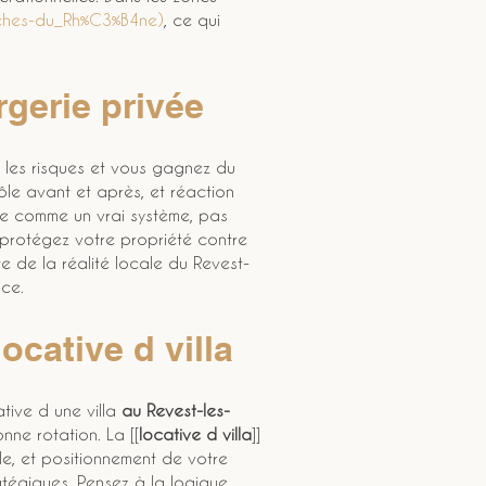
ches-du_Rh%C3%B4ne)
, ce qui 
rgerie privée
 les risques et vous gagnez du 
ôle avant et après, et réaction 
vice comme un vrai système, pas 
 protégez votre propriété contre 
e de la réalité locale du Revest-
nce.
locative d villa
tive d une villa 
au Revest-les-
nne rotation. La [[
locative d villa
]] 
e, et positionnement de votre 
atégiques. Pensez à la logique 