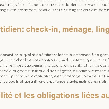
les tarifs, vérifier l’impact des avis et adapter les offres en fon
hange vite, notamment lorsque les flux se dirigent vers des des
tidien: check-in, ménage, ling
nchaînent et la qualité opérationnelle fait la différence. Une gest
inge irréprochable et des contrôles visuels systématiques. La per
onnement des équipements, préparation des lits, et remise des c
trôle augmente le risque d’avis négatifs, de remboursements o
nance préventive: climatisation, électroménager, plomberie et sé
e les oublis et garantit une expérience stable, mois après mois
ilité et les obligations liées a