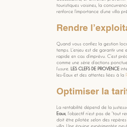
touristiques voisines, la concurrenc
renforce l’importance d’une villa pr
Rendre l’exploit
Quand vous confiez la gestion locat
temps. L’enjeu est de garantir une 
rapide en cas d’imprévu. C’est préc
comme une série d’actions ponctuel
l’usure. 
LES CLEFS DE PROVENCE
 in
les-Eaux et des attentes liées à la 
Optimiser la tari
La rentabilité dépend de la justess
Eaux
, l’objectif n’est pas de “tout 
doit être pilotée selon des repère
villa. Une équipe expérimentée peut