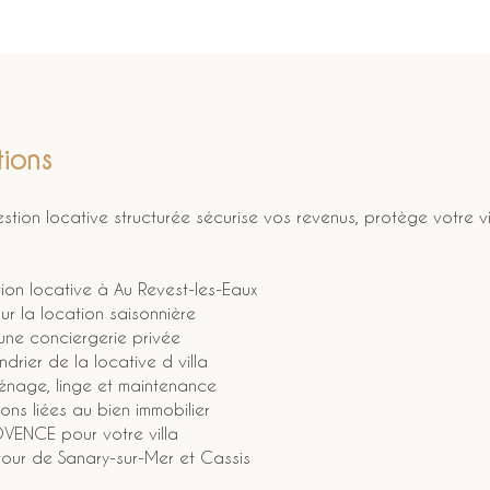
ions
estion locative structurée sécurise vos revenus, protège votre vill
ion locative à Au Revest-les-Eaux
ur la location saisonnière
 une conciergerie privée
ndrier de la locative d villa
 ménage, linge et maintenance
tions liées au bien immobilier
OVENCE pour votre villa
tour de Sanary-sur-Mer et Cassis