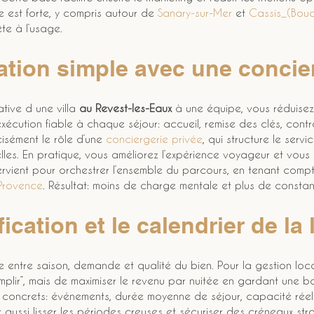
e est forte, y compris autour de 
Sanary-sur-Mer
 et 
Cassis_(Bou
ête à l’usage.
ation simple avec une concie
ive d une villa 
au Revest-les-Eaux
 à une équipe, vous réduisez
exécution fiable à chaque séjour: accueil, remise des clés, contr
isément le rôle d’une 
conciergerie privée
, qui structure le ser
les. En pratique, vous améliorez l’expérience voyageur et vous
tervient pour orchestrer l’ensemble du parcours, en tenant compt
Provence
. Résultat: moins de charge mentale et plus de consta
fication et le calendrier de la 
e entre saison, demande et qualité du bien. Pour la gestion loca
remplir”, mais de maximiser le revenu par nuitée en gardant une bo
s concrets: événements, durée moyenne de séjour, capacité réell
 aussi lisser les périodes creuses et sécuriser des créneaux str