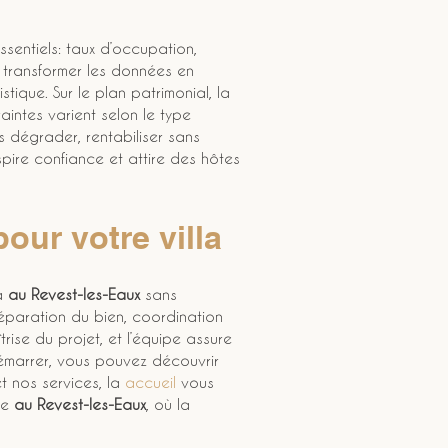
ssentiels: taux d’occupation, 
 transformer les données en 
stique. Sur le plan patrimonial, la 
raintes varient selon le type 
ns dégrader, rentabiliser sans 
pire confiance et attire des hôtes 
ur votre villa
a 
au Revest-les-Eaux
 sans 
éparation du bien, coordination 
trise du projet, et l’équipe assure 
émarrer, vous pouvez découvrir 
et nos services, la 
accueil
 vous 
e 
au Revest-les-Eaux
, où la 