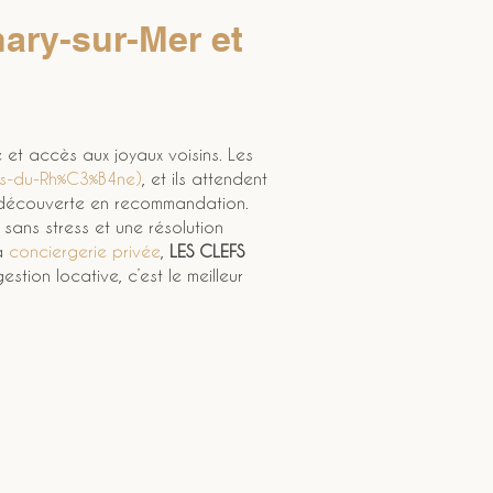
ary-sur-Mer et 
té et accès aux joyaux voisins. Les 
s-du-Rh%C3%B4ne)
, et ils attendent 
a découverte en recommandation. 
 sans stress et une résolution 
a 
conciergerie privée
, 
LES CLEFS 
tion locative, c’est le meilleur 