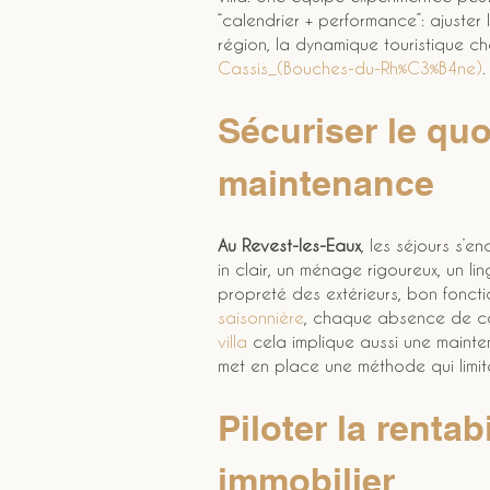
“calendrier + performance”: ajuster 
région, la dynamique touristique c
Cassis_(Bouches-du-Rh%C3%B4ne)
.
Sécuriser le quo
maintenance
Au Revest-les-Eaux
, les séjours s’e
in clair, un ménage rigoureux, un l
propreté des extérieurs, bon foncti
saisonnière
, chaque absence de con
villa
 cela implique aussi une mainte
met en place une méthode qui limit
Piloter la rentab
immobilier