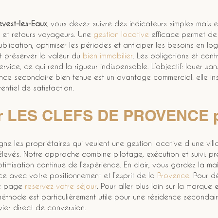
evest-les-Eaux
, vous devez suivre des indicateurs simples mais e
 et retours voyageurs. Une 
gestion locative
 efficace permet de
blication, optimiser les périodes et anticiper les besoins en logi
it préserver la valeur du 
bien immobilier
. Les obligations et cont
service, ce qui rend la rigueur indispensable. L’objectif: louer sa
ence secondaire bien tenue est un avantage commercial: elle ins
entiel de satisfaction.
ir LES CLEFS DE PROVENCE po
e les propriétaires qui veulent une gestion locative d une vill
evés. Notre approche combine pilotage, exécution et suivi: pr
ptimisation continue de l’expérience. En clair, vous gardez la maî
ce avec votre positionnement et l’esprit de la 
Provence
. Pour d
re page 
reservez votre séjour
. Pour aller plus loin sur la marque 
éthode est particulièrement utile pour une résidence secondair
ier direct de conversion.