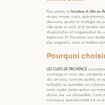
Pour piloter la 
locative d villa
au R
revenu moyen, coûts opérationnels,
décisions: ajuster la stratégie de pu
villa reste un actif, et le modèle do
d’exploitation et l’organisation du 
improviser. En Provence, une résid
plus exigeants, avec un meilleur pot
Pourquoi chois
LES CLEFS DE PROVENCE
 accompagn
surcharge et avec des standards él
des arrivées, contrôle qualité, et o
la fluidité au quotidien, en cohéren
notre cadre d’intervention via not
donne une vue d’ensemble. Cette m
constance opérationnelle est un lev