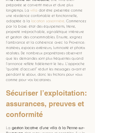
préparée se convertit mieux et dure plus 
longtemps. La 
villa
 doit être présentée comme 
une résidence confortable et fonctionnelle, 
adaptée à la 
location saisonnière
. Commencez 
par la base: état des équipements, literie, 
propreté irréprochable, signalétique intérieure 
et gestion des consommables. Ensuite, soignez 
l’ambiance et la cohérence avec la Provence: 
matières, espaces extérieurs, luminosité et photos 
réalistes. De nombreux propriétaires observent 
que les demandes sont plus fréquentes quand 
l’annonce reflète fidèlement le lieu. L’approche 
“qualité d’accueil” réduit les messages avant et 
pendant le séjour, donc les frictions pour vous 
comme pour vos locataires.
Sécuriser l’exploitation: 
assurances, preuves et 
conformité
La 
gestion locative d’une villa à la Penne-sur-