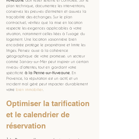
Huveaune
 doit rester sereine et contrôlée. Sur le 
plan technique, documentez les interventions, 
conservez les preuves d’entretien et assurez la 
traçabilité des échanges. Sur le plan 
contractuel, vérifiez que la mise en location 
respecte les exigences applicables à votre 
situation, notamment celles liées à l’usage du 
logement. Une location saisonnière bien 
encadrée protège le propriétaire et limite les 
litiges. Pensez aussi à la cohérence 
géographique de votre promesse: un secteur 
comme Sanary-sur-Mer peut inspirer un certain 
niveau d’attentes, tout en gardant votre 
spécificité 
à la Penne-sur-Huveaune
. En 
Provence, la réputation est un actif, et un 
incident mal géré peut impacter durablement 
votre 
bien immobilier
.
Optimiser la tarification 
et le calendrier de 
réservation