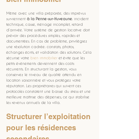
Même avec une villa préparée, des imprévus 
surviennent 
à la Penne-sur-Huveaune
: incident 
technique, casse, ménage incomplet, retard 
d’arrivée. Votre système de gestion locative doit 
prévoir des procédures simples, rapides et 
documentées. En cas de problème, privilégiez 
une résolution cadrée: constats, photos, 
échanges écrits, et validation des solutions. Cela 
sécurise votre 
bien immobilier
 et évite que les 
petits événements deviennent des coûts 
récurrents. En structurant la gestion, vous 
conservez le niveau de qualité attendu en 
location saisonnière et vous protégez votre 
réputation. Les propriétaires qui suivent ces 
protocoles constatent une baisse du stress et une 
meilleure maîtrise des dépenses, ce qui stabilise 
les revenus annuels de la villa.
Structurer l’exploitation 
pour les résidences 
secondaires