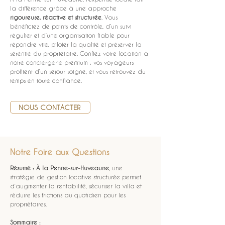
la différence grâce à une approche 
rigoureuse, réactive et structurée
. Vous 
bénéficiez de points de contrôle, d’un suivi 
régulier et d’une organisation fiable pour 
répondre vite, piloter la qualité et préserver la 
sérénité du propriétaire. Confiez votre location à 
notre conciergerie premium : vos voyageurs 
profitent d’un séjour soigné, et vous retrouvez du 
temps en toute confiance.
NOUS CONTACTER
Notre Foire aux Questions
Résumé :
À la Penne-sur-Huveaune
, une 
stratégie de gestion locative structurée permet 
d’augmenter la rentabilité, sécuriser la villa et 
réduire les frictions au quotidien pour les 
propriétaires.
Sommaire :