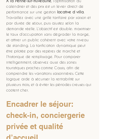
À la Penne-sur-Huveaune
, l’optimisation du 
calendrier et des prix est un levier direct de 
performance sur une gestion 
locative d villa
. 
Travaillez avec une grille tarifaire par saison et 
par durée de séjour, puis ajustez selon la 
demande réelle. L’objectif est double: maximiser 
le taux d’occupation sans dégrader la marge, 
et attirer un public cohérent avec votre niveau 
de standing. La tarification dynamique peut 
être pilotée par des repères de marché et 
l’historique de remplissage. Pour comparer 
intelligemment, observez aussi des zones 
touristiques proches comme Cassis, afin de 
comprendre les variations saisonnières. Cette 
logique aide à sécuriser la rentabilité sur 
plusieurs mois, et à éviter les périodes creuses qui 
coûtent cher.
Encadrer le séjour: 
check-in, conciergerie 
privée et qualité 
d’accueil