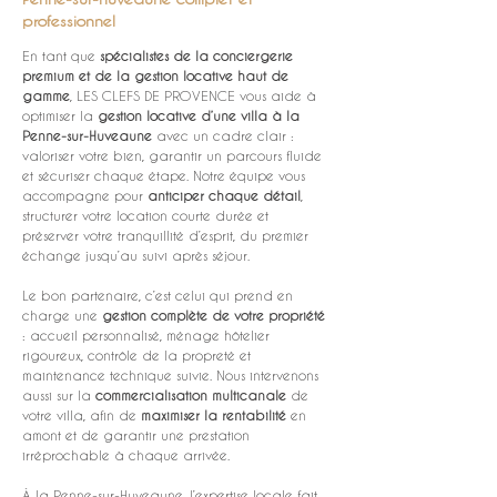
professionnel
En tant que 
spécialistes de la conciergerie 
premium et de la gestion locative haut de 
gamme
, LES CLEFS DE PROVENCE vous aide à 
optimiser la 
gestion locative d’une villa à la 
Penne-sur-Huveaune
 avec un cadre clair : 
valoriser votre bien, garantir un parcours fluide 
et sécuriser chaque étape. Notre équipe vous 
accompagne pour 
anticiper chaque détail
, 
structurer votre location courte durée et 
préserver votre tranquillité d’esprit, du premier 
échange jusqu’au suivi après séjour.
Le bon partenaire, c’est celui qui prend en 
charge une 
gestion complète de votre propriété
: accueil personnalisé, ménage hôtelier 
rigoureux, contrôle de la propreté et 
maintenance technique suivie. Nous intervenons 
aussi sur la 
commercialisation multicanale
 de 
votre villa, afin de 
maximiser la rentabilité
 en 
amont et de garantir une prestation 
irréprochable à chaque arrivée.
À la Penne-sur-Huveaune, l’expertise locale fait 