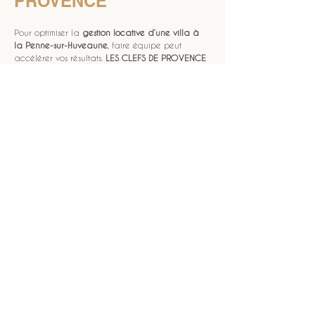
PROVENCE
Pour optimiser la 
gestion locative d’une villa à 
la Penne-sur-Huveaune
, faire équipe peut 
accélérer vos résultats. 
LES CLEFS DE PROVENCE
accompagne les propriétaires avec une 
approche orientée efficacité, qualité d’accueil 
et suivi. L’objectif est clair: réduire votre charge 
mentale, sécuriser l’exploitation et améliorer la 
performance de la location, tout en gardant 
une cohérence premium. Vous pouvez 
commencer par découvrir la démarche via la 
page 
ancrage
 et structurer votre projet. Si vous 
souhaitez visualiser l’expérience proposée aux 
voyageurs, le parcours pour 
réservez votre séjour
montre les standards d’accueil recherchés. Avec 
un cadre solide, votre villa bénéficie d’une 
gestion plus fluide et d’une meilleure conversion, 
même quand la demande fluctue.
NOUS CONTACTER