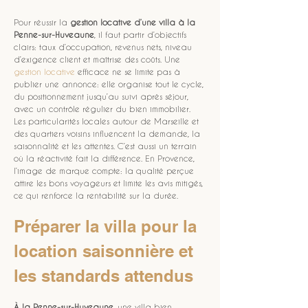
Pour réussir la 
gestion locative d’une villa à la 
Penne-sur-Huveaune
, il faut partir d’objectifs 
clairs: taux d’occupation, revenus nets, niveau 
d’exigence client et maîtrise des coûts. Une 
gestion locative
 efficace ne se limite pas à 
publier une annonce: elle organise tout le cycle, 
du positionnement jusqu’au suivi après séjour, 
avec un contrôle régulier du bien immobilier. 
Les particularités locales autour de Marseille et 
des quartiers voisins influencent la demande, la 
saisonnalité et les attentes. C’est aussi un terrain 
où la réactivité fait la différence. En Provence, 
l’image de marque compte: la qualité perçue 
attire les bons voyageurs et limite les avis mitigés, 
ce qui renforce la rentabilité sur la durée.
Préparer la villa pour la 
location saisonnière et 
les standards attendus
À la Penne-sur-Huveaune
, une villa bien 