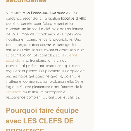
Si la villa 
à la Penne-sur-Huveaune
 est une 
résidence secondaire, la gestion 
locative d villa
doit être pensée pour l’éloignement et la 
disponibilité limitée. Le défi n’est pas seulement 
de louer, mais de coordonner les étapes sans 
mobiliser en permanence le propriétaire. Une 
bonne organisation couvre le ménage, la 
remise des clés, le suivi avant et après séjour, et 
la planification des contrôles. La 
résidence 
secondaire
 se transforme ainsi en actif 
patrimonial performant, avec une exploitation 
régulière et pilotée. Les propriétaires apprécient 
une méthode qui combine qualité, calendrier 
maîtrisé et communication professionnelle. Cette 
logique s’inscrit pleinement dans l’univers de la 
Provence
, où le lieu, la perception et 
l’expérience comptent autant que les chiffres.
Pourquoi faire équipe 
avec LES CLEFS DE 