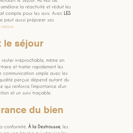
ndant le séjour. Au lieu de 
méliore la réactivité et réduit les 
il compte pour les avis. Avec 
LES 
re peut aussi préparer ses 
-sejour
.
 le séjour
it rester irréprochable, même en 
ntaire et traiter rapidement les 
une communication simple avec les 
 qualité perçue dépend autant du 
ce qui renforce l’importance d’un 
ion et un suivi traçable.
surance du bien
la conformité. 
À la Destrousse
, les 