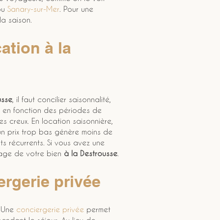
ou 
Sanary-sur-Mer
. Pour une 
la saison.
ation à la 
usse
, il faut concilier saisonnalité, 
fs en fonction des périodes de 
s creux. En location saisonnière, 
, un prix trop bas génère moins de 
ts récurrents. Si vous avez une 
sage de votre bien 
à la Destrousse
.
ergerie privée
. Une 
conciergerie privée
 permet 