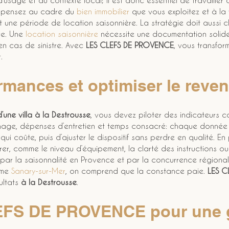
sage et du contexte local; il est donc essentiel de travailler 
l, pensez au cadre du 
bien immobilier
 que vous exploitez et à la 
une période de location saisonnière. La stratégie doit aussi clar
re. Une 
location saisonnière
 nécessite une documentation solide
n cas de sinistre. Avec 
LES CLEFS DE PROVENCE
, vous transform
.
rmances et optimiser le reve
’une villa à la Destrousse
, vous devez piloter des indicateurs c
age, dépenses d’entretien et temps consacré: chaque donnée inf
qui coûte, puis d’ajuster le dispositif sans perdre en qualité. En
er, comme le niveau d’équipement, la clarté des instructions ou
e par la saisonnalité en Provence et par la concurrence régional
me 
Sanary-sur-Mer
, on comprend que la constance paie. 
LES C
ultats 
à la Destrousse
.
EFS DE PROVENCE pour une g