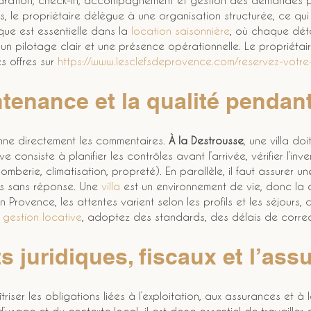
paration, check-in, accompagnement et gestion des demandes pe
s, le propriétaire délègue à une organisation structurée, ce qui a
ue est essentielle dans la 
location saisonnière
, où chaque déta
un pilotage clair et une présence opérationnelle. Le propriétai
 offres sur 
https://www.lesclefsdeprovence.com/reservez-votre
ntenance et la qualité pendant
nne directement les commentaires. 
À la Destrousse
, une villa do
consiste à planifier les contrôles avant l’arrivée, vérifier l’inve
omberie, climatisation, propreté). En parallèle, il faut assurer 
s sans réponse. Une 
villa
 est un environnement de vie, donc la
n Provence, les attentes varient selon les profils et les séjours, 
 
gestion locative
, adoptez des standards, des délais de correct
s juridiques, fiscaux et l’as
triser les obligations liées à l’exploitation, aux assurances et à 