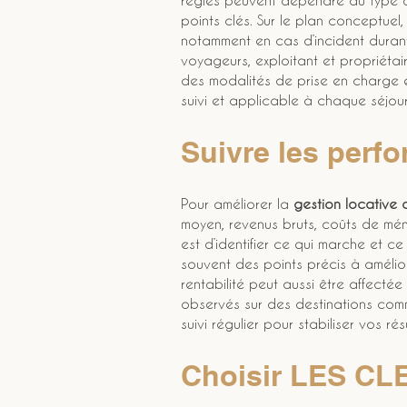
règles peuvent dépendre du type d’u
points clés. Sur le plan conceptue
notamment en cas d’incident durant 
voyageurs, exploitant et propriétai
des modalités de prise en charge e
suivi et applicable à chaque séjour
Suivre les perfo
Pour améliorer la 
gestion locative d
moyen, revenus bruts, coûts de mén
est d’identifier ce qui marche et ce 
souvent des points précis à amélior
rentabilité peut aussi être affecté
observés sur des destinations com
suivi régulier pour stabiliser vos rés
Choisir LES CL