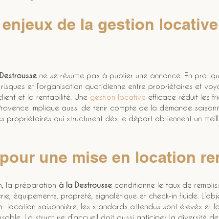
njeux de la gestion locative d
 Destrousse
 ne se résume pas à publier une annonce. En pratique
 risques et l’organisation quotidienne entre propriétaires et voyag
lient et la rentabilité. Une 
gestion locative
 efficace réduit les fr
Provence implique aussi de tenir compte de la demande saisonniè
es propriétaires qui structurent dès le départ obtiennent un meill
a pour une mise en location re
, la préparation 
à la Destrousse
 conditionne le taux de remplis
ie, équipements, propreté, signalétique et check-in fluide. L’obje
n  location saisonnière, les standards attendus sont élevés et 
nsable. La structure d’accueil doit aussi anticiper la diversité 