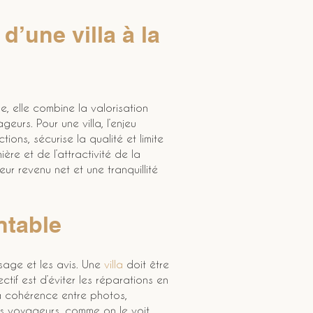
’une villa à la 
, elle combine la valorisation 
eurs. Pour une villa, l’enjeu 
ictions, sécurise la qualité et limite 
re et de l’attractivité de la 
eur revenu net et une tranquillité 
ntable
sage et les avis. Une 
villa
 doit être 
ctif est d’éviter les réparations en 
la cohérence entre photos, 
des voyageurs, comme on le voit 