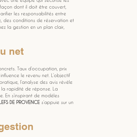
avec une équipe qui sécurise les 
façon dont il doit être couvert, 
ifier les responsabilités entre 
, des conditions de réservation et 
ez la gestion en un plan clair, 
nu net
oncrets. Taux d’occupation, prix 
luence le revenu net. L’objectif 
 pratique, l’analyse des avis révèle 
 la rapidité de réponse. La 
e. En s’inspirant de modèles 
LEFS DE PROVENCE
 s’appuie sur un 
estion 