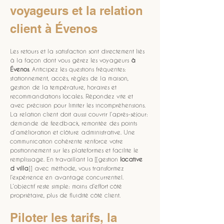
voyageurs et la relation 
client à Évenos
Les retours et la satisfaction sont directement liés 
à la façon dont vous gérez les voyageurs 
à 
Évenos
. Anticipez les questions fréquentes: 
stationnement, accès, règles de la maison, 
gestion de la température, horaires et 
recommandations locales. Répondez vite et 
avec précision pour limiter les incompréhensions. 
La relation client doit aussi couvrir l’après-séjour: 
demande de feedback, remontée des points 
d’amélioration et clôture administrative. Une 
communication cohérente renforce votre 
positionnement sur les plateformes et facilite le 
remplissage. En travaillant la [[gestion 
locative 
d villa
]] avec méthode, vous transformez 
l’expérience en avantage concurrentiel. 
L’objectif reste simple: moins d’effort côté 
propriétaire, plus de fluidité côté client.
Piloter les tarifs, la 