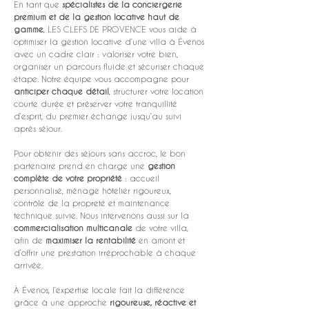
En tant que 
spécialistes de la conciergerie 
premium et de la gestion locative haut de 
gamme
, LES CLEFS DE PROVENCE vous aide à 
optimiser la gestion locative d’une villa à Évenos 
avec un cadre clair : valoriser votre bien, 
organiser un parcours fluide et sécuriser chaque 
étape. Notre équipe vous accompagne pour 
anticiper chaque détail
, structurer votre location 
courte durée et préserver votre tranquillité 
d’esprit, du premier échange jusqu’au suivi 
après séjour.
Pour obtenir des séjours sans accroc, le bon 
partenaire prend en charge une 
gestion 
complète de votre propriété
 : accueil 
personnalisé, ménage hôtelier rigoureux, 
contrôle de la propreté et maintenance 
technique suivie. Nous intervenons aussi sur la 
commercialisation multicanale
 de votre villa, 
afin de 
maximiser la rentabilité
 en amont et 
d’offrir une prestation irréprochable à chaque 
arrivée.
À Évenos, l’expertise locale fait la différence 
grâce à une approche 
rigoureuse, réactive et 