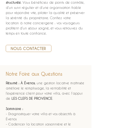
structurée
. Vous bénéficiez de points de contrôle, 
d’un suivi régulier et d’une organisation fiable 
pour répondre vite, piloter la qualité et préserver 
la sérénité du propriétaire. Confiez votre 
location à notre conciergerie : vos voyageurs 
profitent d’un séjour soigné, et vous retrouvez du 
temps en toute confiance.
NOUS CONTACTER
Notre Foire aux Questions
Résumé :
À Évenos
, une gestion locative maîtrisée 
améliore le remplissage, la rentabilité et 
l’expérience client pour votre villa, avec l’appui 
de 
LES CLEFS DE PROVENCE
.
Sommaire :
- Diagnostiquer votre villa et vos objectifs à 
Évenos
- Cadencer la location saisonnière et le 