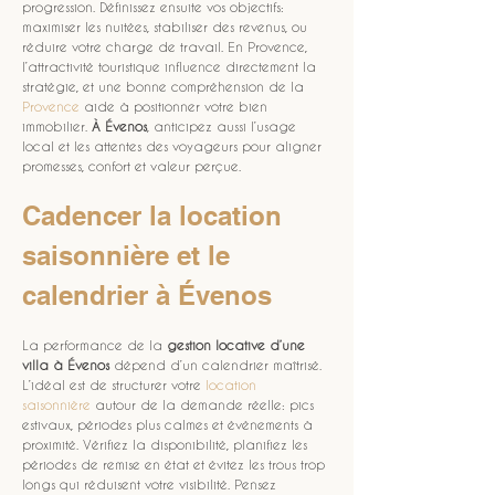
progression. Définissez ensuite vos objectifs: 
maximiser les nuitées, stabiliser des revenus, ou 
réduire votre charge de travail. En Provence, 
l’attractivité touristique influence directement la 
stratégie, et une bonne compréhension de la 
Provence
 aide à positionner votre bien 
immobilier. 
À Évenos
, anticipez aussi l’usage 
local et les attentes des voyageurs pour aligner 
promesses, confort et valeur perçue.
Cadencer la location 
saisonnière et le 
calendrier à Évenos
La performance de la 
gestion locative d’une 
villa à Évenos
 dépend d’un calendrier maîtrisé. 
L’idéal est de structurer votre 
location 
saisonnière
 autour de la demande réelle: pics 
estivaux, périodes plus calmes et événements à 
proximité. Vérifiez la disponibilité, planifiez les 
périodes de remise en état et évitez les trous trop 
longs qui réduisent votre visibilité. Pensez 