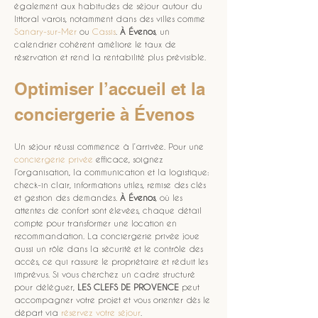
également aux habitudes de séjour autour du 
littoral varois, notamment dans des villes comme 
Sanary-sur-Mer
 ou 
Cassis
. 
À Évenos
, un 
calendrier cohérent améliore le taux de 
réservation et rend la rentabilité plus prévisible.
Optimiser l’accueil et la 
conciergerie à Évenos
Un séjour réussi commence à l’arrivée. Pour une 
conciergerie privée
 efficace, soignez 
l’organisation, la communication et la logistique: 
check-in clair, informations utiles, remise des clés 
et gestion des demandes. 
À Évenos
, où les 
attentes de confort sont élevées, chaque détail 
compte pour transformer une location en 
recommandation. La conciergerie privée joue 
aussi un rôle dans la sécurité et le contrôle des 
accès, ce qui rassure le propriétaire et réduit les 
imprévus. Si vous cherchez un cadre structuré 
pour déléguer, 
LES CLEFS DE PROVENCE
 peut 
accompagner votre projet et vous orienter dès le 
départ via 
réservez votre séjour
.