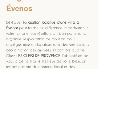
Évenos
Déléguer la 
gestion locative d’une villa à 
Évenos
 peut faire une différence immédiate sur 
votre temps et vos résultats. Un bon partenaire 
organise l’exploitation de bout en bout: 
stratégie, mise en location, suivi des réservations, 
coordination des arrivées, et contrôle qualité. 
Chez 
LES CLEFS DE PROVENCE
, l’objectif est de 
vous aider à tirer le meilleur de votre bien, en 
tenant compte du contexte local et des 
standards attendus en région Provence. Pour 
comprendre l’approche et les services, vous 
pouvez commencer par découvrir 
LES CLEFS DE 
PROVENCE
. En choisissant un pilotage structuré 
de la 
gestion locative
, vous limitez les aléas, 
sécurisez votre revenu et offrez aux voyageurs 
une expérience cohérente du début à la fin.
NOUS CONTACTER