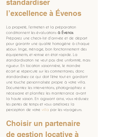
standardiser 
l’excellence à Évenos
La propreté, l’entretien et la préparation 
conditionnent les évaluations 
à Évenos
. 
Préparez une check-list d’arrivée et de départ 
pour garantir une qualité homogène à chaque 
séjour: linge, ménage, bon fonctionnement des 
équipements, et remise en état rapide. La 
standardisation ne veut pas dire uniformité, mais 
rigueur. En location saisonnière, le moindre 
écart se répercute sur les commentaires, donc 
standardisez ce qui doit l’être tout en gardant 
une touche personnalisée propre à votre villa. 
Documentez les interventions, photographiez si 
nécessaire et planifiez les maintenance avant 
la haute saison. En agissant ainsi, vous réduisez 
les pertes de temps et vous améliorez la 
perception de votre 
villa
 par les voyageurs.
Choisir un partenaire 
de gestion locative à 