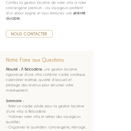
Confiez la gestion locative de votre villa à notre 
conciergerie premium : vos voyageurs profitent 
d’un séjour soigné, et vous retrouvez une 
sérénité 
durable
.
NOUS CONTACTER
Notre Foire aux Questions
Résumé :
À Belcodène
, une gestion locative 
rigoureuse d’une villa combine cadre juridique, 
calendrier maîtrisé, qualité d’accueil et 
pilotage des revenus pour sécuriser votre 
investissement.
Sommaire :
- Bâtir un cadre solide pour la gestion locative 
d’une villa à Belcodène
- Valoriser votre villa et attirer des voyageurs 
qualifiés
- Organiser le quotidien: conciergerie, ménage, 