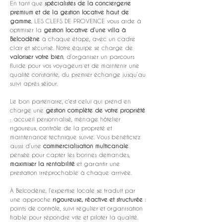
En tant que 
spécialistes de la conciergerie 
premium et de la gestion locative haut de 
gamme
, LES CLEFS DE PROVENCE vous aide à 
optimiser la 
gestion locative d’une villa à 
Belcodène
 à chaque étape, avec un cadre 
clair et sécurisé. Notre équipe se charge de 
valoriser votre bien
, d’organiser un parcours 
fluide pour vos voyageurs et de maintenir une 
qualité constante, du premier échange jusqu’au 
suivi après séjour.
Le bon partenaire, c’est celui qui prend en 
charge une 
gestion complète de votre propriété
: accueil personnalisé, ménage hôtelier 
rigoureux, contrôle de la propreté et 
maintenance technique suivie. Vous bénéficiez 
aussi d’une 
commercialisation multicanale
pensée pour capter les bonnes demandes, 
maximiser la rentabilité
 et garantir une 
prestation irréprochable à chaque arrivée.
À Belcodène, l’expertise locale se traduit par 
une approche 
rigoureuse, réactive et structurée
 : 
points de contrôle, suivi régulier et organisation 
fiable pour répondre vite et piloter la qualité. 