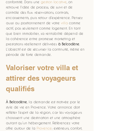
conformité. Dans une 
gestion locative
, on 
retrouve l’idée de process, de suivi et de 
contrôle des flux: réservations, contrats, 
encaissements, puis retour d’expérience. Pensez 
aussi au positionnement de votre 
villa
 comme 
actif, pas seulement comme logement. En tant 
que bien immobilier, sa rentabilité dépend de 
la cohérence entre promesse marketing et 
prestations réellement délivrées 
à Belcodène
. 
L’objectif est de sécuriser la continuité, même en 
période de forte demande.
Valoriser votre villa et 
attirer des voyageurs 
qualifiés
À Belcodène
, la demande est motivée par le 
style de vie en Provence. Votre annonce doit 
refléter l’esprit de la région, car les voyageurs 
choisissent une destination et une atmosphère 
autant qu’un hébergement. Référencez votre 
offre autour de la 
Provence
: extérieurs, confort, 