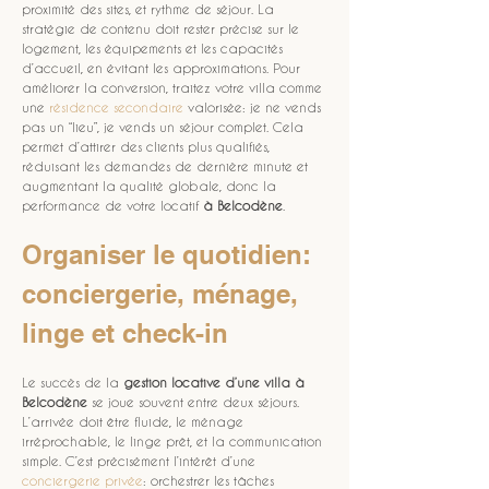
proximité des sites, et rythme de séjour. La 
stratégie de contenu doit rester précise sur le 
logement, les équipements et les capacités 
d’accueil, en évitant les approximations. Pour 
améliorer la conversion, traitez votre villa comme 
une 
résidence secondaire
 valorisée: je ne vends 
pas un “lieu”, je vends un séjour complet. Cela 
permet d’attirer des clients plus qualifiés, 
réduisant les demandes de dernière minute et 
augmentant la qualité globale, donc la 
performance de votre locatif 
à Belcodène
.
Organiser le quotidien: 
conciergerie, ménage, 
linge et check-in
Le succès de la 
gestion locative d’une villa à 
Belcodène
 se joue souvent entre deux séjours. 
L’arrivée doit être fluide, le ménage 
irréprochable, le linge prêt, et la communication 
simple. C’est précisément l’intérêt d’une 
conciergerie privée
: orchestrer les tâches 