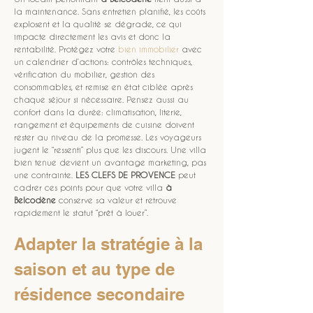
la maintenance. Sans entretien planifié, les coûts 
explosent et la qualité se dégrade, ce qui 
impacte directement les avis et donc la 
rentabilité. Protégez votre 
bien immobilier
 avec 
un calendrier d’actions: contrôles techniques, 
vérification du mobilier, gestion des 
consommables, et remise en état ciblée après 
chaque séjour si nécessaire. Pensez aussi au 
confort dans la durée: climatisation, literie, 
rangement et équipements de cuisine doivent 
rester au niveau de la promesse. Les voyageurs 
jugent le “ressenti” plus que les discours. Une villa 
bien tenue devient un avantage marketing, pas 
une contrainte. 
LES CLEFS DE PROVENCE
 peut 
cadrer ces points pour que votre villa 
à 
Belcodène
 conserve sa valeur et retrouve 
rapidement le statut “prêt à louer”.
Adapter la stratégie à la 
saison et au type de 
résidence secondaire