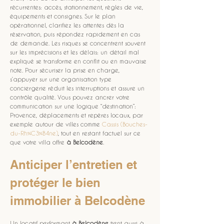
récurrentes: accès, stationnement, règles de vie, 
équipements et consignes. Sur le plan 
opérationnel, clarifiez les attentes dès la 
réservation, puis répondez rapidement en cas 
de demande. Les risques se concentrent souvent 
sur les imprécisions et les délais: un détail mal 
expliqué se transforme en conflit ou en mauvaise 
note. Pour sécuriser la prise en charge, 
s’appuyer sur une organisation type 
conciergerie réduit les interruptions et assure un 
contrôle qualité. Vous pouvez ancrer votre 
communication sur une logique “destination”: 
Provence, déplacements et repères locaux, par 
exemple autour de villes comme 
Cassis (Bouches-
du-Rh%C3%B4ne)
, tout en restant factuel sur ce 
que votre villa offre 
à Belcodène
.
Anticiper l’entretien et 
protéger le bien 
immobilier à Belcodène
Un locatif performant 
à Belcodène
 tient aussi à 