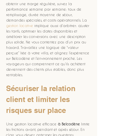
obtenir une marge régulière, suivez la 
performance semaine par semaine: taux de 
remplissage, durée moyenne de séjour, 
demandes spéciales, et coûts opérationnels. La 
gestion locative
 implique aussi d’arbitrer: ajuster 
les tarifs, optimiser les dates disponibles et 
améliorer les conversions avec une description 
plus solide. Ne vous contentez pas d’un prix au 
hasard. Travaillez une logique de “valeur 
perçue” liée à votre villa, et alignez l’expérience 
sur Belcodène et l’environnement proche. Les 
voyageurs qui comprennent ce qu’ils achètent 
deviennent des clients plus stables, donc plus 
rentables.
Sécuriser la relation 
client et limiter les 
risques sur place
Une gestion locative efficace 
à Belcodène
 limite 
les frictions avant, pendant et après séjour. En 
clair, vous devez anticiper les questions 