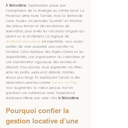
À Belcodène
, l’optimisation passe par 
l’adaptation de la stratégie au rythme local. La 
Provence attire toute l’année, mais la demande 
varie. Ajustez vos périodes “ouvertes” en fonction 
des retours terrain et des tendances de 
réservation, pour éviter les vacances longues qui 
pèsent sur le rendement. La logique de 
résidence secondaire
 est essentielle: vous voulez 
profiter de votre propriété sans sacrifier la 
location. Cela implique des règles claires sur les 
disponibilités, une organisation du calendrier, et 
une coordination rigoureuse des arrivées et 
départs. Vous pouvez aussi segmenter vos offres 
selon les profils: week-end détente, familles, 
séjours plus longs. En expliquant l’accès à des 
destinations proches comme 
Sanary-sur-Mer
, 
vous augmentez la valeur perçue, tout en 
gardant une cohérence avec l’expérience 
réellement offerte par votre villa 
à Belcodène
.
Pourquoi confier la 
gestion locative d’une 