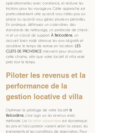
opérationnelles avec constance, et réduire les 
frictions pour les voyageurs. Cette approche est 
particulièrement utile quand vous n’êtes pas sur 
place ou quand vous gérez plusieurs périodes. 
En pratique, définissez un calendrier, des 
standards de nettoyage, un protocole de check-
in et un canal de support. 
À Belcodène
, un 
accueil bien rodé diminue les avis négatifs et 
accélère le temps de remise en location. 
LES 
CLEFS DE PROVENCE
 intervient pour structurer 
cette chaîne, afin que votre locatif d villa reste 
prêt, tout le temps.
Piloter les revenus et la 
performance de la 
gestion locative d villa
Optimiser le pilotage de votre locatif 
à 
Belcodène
, c’est agir sur les revenus avec 
méthode. La 
location saisonnière
 est dynamique: 
les prix et l’occupation varient selon la saison, les 
événements et les conditions de réservation. Pour 