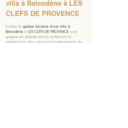
villa à Belcodène à LES 
CLEFS DE PROVENCE
Confier la 
gestion locative d’une villa à 
Belcodène
 à 
LES CLEFS DE PROVENCE
, c’est 
gagner en sérénité tout en renforçant la 
performance. Nous structurons l’opérationnel, du 
check-in à la remise en état, avec des 
standards constants et une communication 
maîtrisée. Votre objectif reste la même: une 
locative d villa
 rentable, régulière et sécurisée. 
Pour aller plus loin, commencez par cadrer 
votre besoin et vos attentes avec une démarche 
simple: 
reservez votre séjour
. Ensuite, explorez 
notre approche globale sur 
LES CLEFS DE 
PROVENCE
. En pratique, vous bénéficiez d’une 
méthode orientée qualité, d’un pilotage des 
séjours et d’un suivi qui réduit les frictions pour le 
voyageur. 
À Belcodène
, cette continuité fait la 
différence entre une location “subie” et une 
location optimisée, au service de votre villa et 
de votre temps.