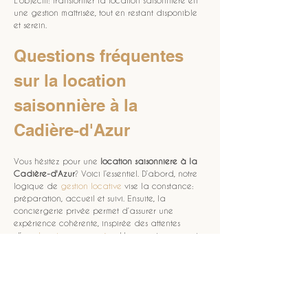
L’objectif: transformer la location saisonnière en 
une gestion maîtrisée, tout en restant disponible 
et serein.
Questions fréquentes 
sur la location 
saisonnière à la 
Cadière-d'Azur
Vous hésitez pour une 
location saisonniere
à la 
Cadière-d'Azur
? Voici l’essentiel. D’abord, notre 
logique de 
gestion locative
 vise la constance: 
préparation, accueil et suivi. Ensuite, la 
conciergerie privée permet d’assurer une 
expérience cohérente, inspirée des attentes 
d’une 
location saisonnière
. Une question revient 
souvent: faut-il un logement spécifique? Non, une 
villa
 ou une résidence peut convenir, à 
condition de respecter un niveau de 
présentation irréprochable. Enfin, pensez à la 
valeur de votre 
bien immobilier
: une résidence 