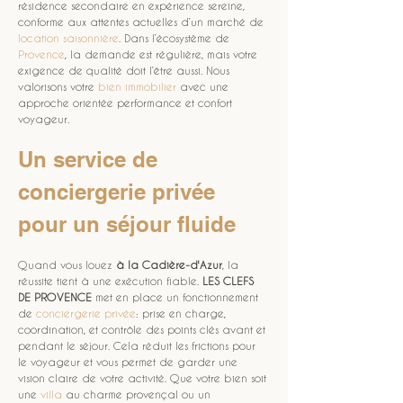
résidence secondaire en expérience sereine, 
conforme aux attentes actuelles d’un marché de 
location saisonnière
. Dans l’écosystème de 
Provence
, la demande est régulière, mais votre 
exigence de qualité doit l’être aussi. Nous 
valorisons votre 
bien immobilier
 avec une 
approche orientée performance et confort 
voyageur.
Un service de 
conciergerie privée 
pour un séjour fluide
Quand vous louez 
à la Cadière-d'Azur
, la 
réussite tient à une exécution fiable. 
LES CLEFS 
DE PROVENCE
 met en place un fonctionnement 
de 
conciergerie privée
: prise en charge, 
coordination, et contrôle des points clés avant et 
pendant le séjour. Cela réduit les frictions pour 
le voyageur et vous permet de garder une 
vision claire de votre activité. Que votre bien soit 
une 
villa
 au charme provençal ou un 