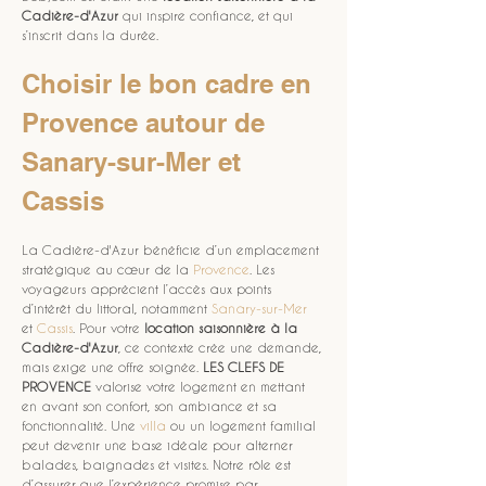
Cadière-d'Azur
 qui inspire confiance, et qui 
s’inscrit dans la durée.
Choisir le bon cadre en 
Provence autour de 
Sanary-sur-Mer et 
Cassis
La Cadière-d'Azur bénéficie d’un emplacement 
stratégique au cœur de la 
Provence
. Les 
voyageurs apprécient l’accès aux points 
d’intérêt du littoral, notamment 
Sanary-sur-Mer
et 
Cassis
. Pour votre 
location saisonnière à la 
Cadière-d'Azur
, ce contexte crée une demande, 
mais exige une offre soignée. 
LES CLEFS DE 
PROVENCE
 valorise votre logement en mettant 
en avant son confort, son ambiance et sa 
fonctionnalité. Une 
villa
 ou un logement familial 
peut devenir une base idéale pour alterner 
balades, baignades et visites. Notre rôle est 
d’assurer que l’expérience promise par 