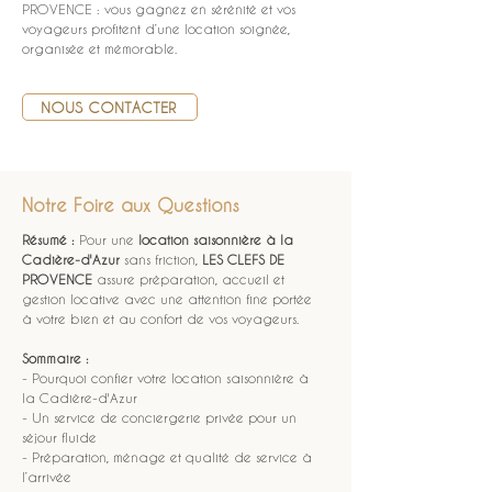
PROVENCE : vous gagnez en sérénité et vos 
voyageurs profitent d’une location soignée, 
organisée et mémorable.
NOUS CONTACTER
Notre Foire aux Questions
Résumé :
Pour une 
location saisonnière à la 
Cadière-d'Azur
 sans friction, 
LES CLEFS DE 
PROVENCE
 assure préparation, accueil et 
gestion locative avec une attention fine portée 
à votre bien et au confort de vos voyageurs.
Sommaire :
- Pourquoi confier votre location saisonnière à 
la Cadière-d'Azur
- Un service de conciergerie privée pour un 
séjour fluide
- Préparation, ménage et qualité de service à 
l’arrivée