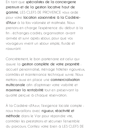
En tant que 
spécialistes de la conciergerie 
premium et de la gestion locative haut de 
gamme
, LES CLEFS DE PROVENCE vous aide 
pour votre 
location saisonnière à la Cadière-
d'Azur
 à la fois valorisée et maîtrisée. Nous 
prenons en charge l’expérience du début à la 
fin : échanges cadrés, organisation avant 
arrivée et suivi après séjour, pour que vos 
voyageurs vivent un séjour simple, fluide et 
rassurant.
Concrètement, le bon partenaire est celui qui 
assure la 
gestion complète de votre propriété
 : 
accueil personnalisé, ménage hôtelier rigoureux, 
contrôles et maintenance technique suivie. Nous 
mettons aussi en place une 
commercialisation 
multicanale
 afin d’optimiser votre visibilité et 
maximiser la rentabilité
 tout en préservant la 
qualité perçue à chaque réservation.
À la Cadière-d'Azur, l’exigence locale compte : 
nous travaillons avec 
rigueur, réactivité et 
méthode
 dans le Var pour répondre vite, 
contrôler les prestations et sécuriser l’ensemble 
du parcours. Confiez votre bien à LES CLEFS DE 