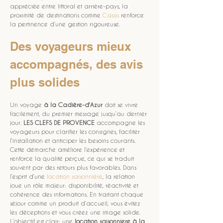
appréciée entre littoral et arrière-pays, la 
proximité de destinations comme 
Cassis
 renforce 
la pertinence d’une gestion rigoureuse.
Des voyageurs mieux 
accompagnés, des avis 
plus solides
Un voyage 
à la Cadière-d'Azur
 doit se vivre 
facilement, du premier message jusqu’au dernier 
jour. 
LES CLEFS DE PROVENCE
 accompagne les 
voyageurs pour clarifier les consignes, faciliter 
l’installation et anticiper les besoins courants. 
Cette démarche améliore l’expérience et 
renforce la qualité perçue, ce qui se traduit 
souvent par des retours plus favorables. Dans 
l’esprit d’une 
location saisonnière
, la relation 
joue un rôle majeur: disponibilité, réactivité et 
cohérence des informations. En traitant chaque 
séjour comme un produit d’accueil, vous évitez 
les déceptions et vous créez une image solide. 
L’objectif est clair: une 
location saisonniere
à la 