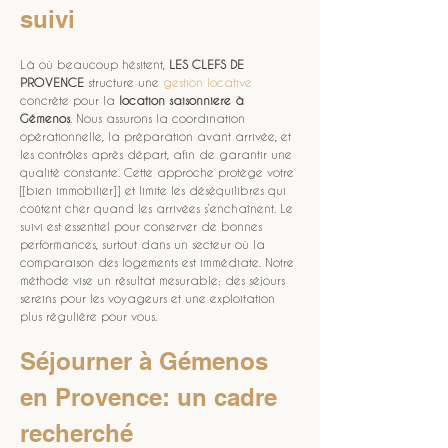
suivi
Là où beaucoup hésitent, 
LES CLEFS DE 
PROVENCE
 structure une 
gestion locative
concrète pour la 
location saisonniere
à 
Gémenos
. Nous assurons la coordination 
opérationnelle, la préparation avant arrivée, et 
les contrôles après départ, afin de garantir une 
qualité constante. Cette approche protège votre 
[[bien immobilier]] et limite les déséquilibres qui 
coûtent cher quand les arrivées s’enchaînent. Le 
suivi est essentiel pour conserver de bonnes 
performances, surtout dans un secteur où la 
comparaison des logements est immédiate. Notre 
méthode vise un résultat mesurable: des séjours 
sereins pour les voyageurs et une exploitation 
plus régulière pour vous.
Séjourner à Gémenos 
en Provence: un cadre 
recherché