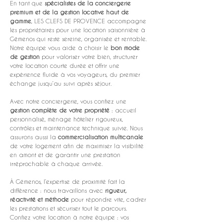
En tant que 
spécialistes de la conciergerie 
premium et de la gestion locative haut de 
gamme
, LES CLEFS DE PROVENCE accompagne 
les propriétaires pour une location saisonnière à 
Gémenos qui reste sereine, organisée et rentable. 
Notre équipe vous aide à choisir le 
bon mode 
de gestion
 pour valoriser votre bien, structurer 
votre location courte durée et offrir une 
expérience fluide à vos voyageurs, du premier 
échange jusqu’au suivi après séjour.
Avec notre conciergerie, vous confiez une 
gestion complète de votre propriété
 : accueil 
personnalisé, ménage hôtelier rigoureux, 
contrôles et maintenance technique suivie. Nous 
assurons aussi la 
commercialisation multicanale
de votre logement afin de maximiser la visibilité 
en amont et de garantir une prestation 
irréprochable à chaque arrivée.
À Gémenos, l’expertise de proximité fait la 
différence : nous travaillons avec 
rigueur, 
réactivité et méthode
 pour répondre vite, cadrer 
les prestations et sécuriser tout le parcours. 
Confiez votre location à notre équipe : vos 