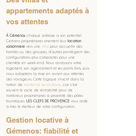
appartements adaptés à 
vos attentes
À Gémenos
, chaque adresse a son potentiel. 
Certains propriétaires orientent leur 
location 
saisonniere
 vers une 
villa
 pour accueillir des 
familles ou des groupes, d’autres privilégient des 
configurations plus compactes pour une 
clientèle en week-end. Nous analysons votre 
logement, son agencement et ses points forts, puis 
nous adaptons la mise en avant aux attentes 
des voyageurs. Cette logique s’inscrit dans la 
notion de 
résidence secondaire
, car c’est 
souvent le socle de rentabilité pour de 
nombreux propriétaires à proximité des pôles 
touristiques. 
LES CLEFS DE PROVENCE
 vous aide 
à tirer le meilleur de votre configuration.
Gestion locative à 
Gémenos: fiabilité et 