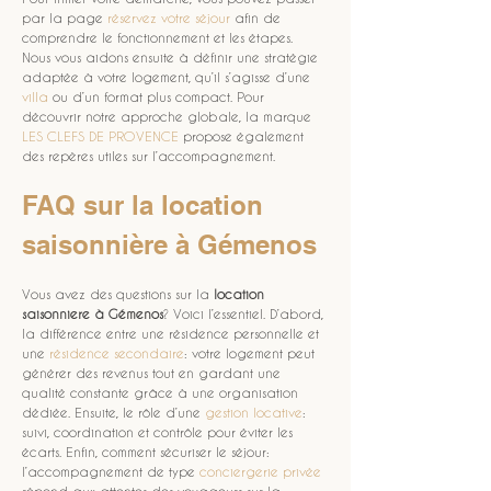
par la page 
réservez votre séjour
 afin de 
comprendre le fonctionnement et les étapes. 
Nous vous aidons ensuite à définir une stratégie 
adaptée à votre logement, qu’il s’agisse d’une 
villa
 ou d’un format plus compact. Pour 
découvrir notre approche globale, la marque 
LES CLEFS DE PROVENCE
 propose également 
des repères utiles sur l’accompagnement.
FAQ sur la location 
saisonnière à Gémenos
Vous avez des questions sur la 
location 
saisonniere
à Gémenos
? Voici l’essentiel. D’abord, 
la différence entre une résidence personnelle et 
une 
résidence secondaire
: votre logement peut 
générer des revenus tout en gardant une 
qualité constante grâce à une organisation 
dédiée. Ensuite, le rôle d’une 
gestion locative
: 
suivi, coordination et contrôle pour éviter les 
écarts. Enfin, comment sécuriser le séjour: 
l’accompagnement de type 
conciergerie privée