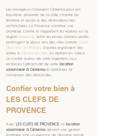
Les voyageurs choisissent Gémenos pour son 
équilibre: proximité de la côte, charme du 
territoire et accès à des destinations très 
recherchées. La Provence constitue une 
promesse, comme le rappellent les repères sur la 
région 
Provence
. Selon les envies, certains profils 
prolongent le séjour vers des villes comme 
Cassis 
(Bouches-du-Rhône)
, d’autres organisent des 
sorties à 
Sanary-sur-Mer
. En mettant en valeur 
ce cadre autour de votre logement, vous 
renforcez l’attractivité de votre 
location 
saisonniere
à Gémenos
 et améliorez la 
conversion des demandes.
Confier votre bien à 
LES CLEFS DE 
PROVENCE
Avec 
LES CLEFS DE PROVENCE
, la 
location 
saisonniere
à Gémenos
 devient une gestion 
maîtrisée, pas un exercice de dernière minute. 