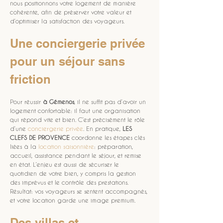
nous positionnons votre logement de manière 
cohérente, afin de préserver votre valeur et 
d’optimiser la satisfaction des voyageurs.
Une conciergerie privée 
pour un séjour sans 
friction
Pour réussir 
à Gémenos
, il ne suffit pas d’avoir un 
logement confortable: il faut une organisation 
qui répond vite et bien. C’est précisément le rôle 
d’une 
conciergerie privée
. En pratique, 
LES 
CLEFS DE PROVENCE
 coordonne les étapes clés 
liées à la 
location saisonnière
: préparation, 
accueil, assistance pendant le séjour, et remise 
en état. L’enjeu est aussi de sécuriser le 
quotidien de votre bien, y compris la gestion 
des imprévus et le contrôle des prestations. 
Résultat: vos voyageurs se sentent accompagnés, 
et votre location garde une image premium.
Des villas et 