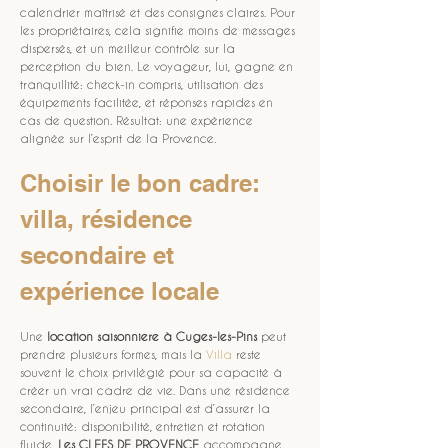
calendrier maîtrisé et des consignes claires. Pour 
les propriétaires, cela signifie moins de messages 
dispersés, et un meilleur contrôle sur la 
perception du bien. Le voyageur, lui, gagne en 
tranquillité: check-in compris, utilisation des 
équipements facilitée, et réponses rapides en 
cas de question. Résultat: une expérience 
alignée sur l’esprit de la Provence.
Choisir le bon cadre: 
villa, résidence 
secondaire et 
expérience locale
Une 
location saisonniere
à Cuges-les-Pins
 peut 
prendre plusieurs formes, mais la 
Villa
 reste 
souvent le choix privilégié pour sa capacité à 
créer un vrai cadre de vie. Dans une résidence 
secondaire, l’enjeu principal est d’assurer la 
continuité: disponibilité, entretien et rotation 
fluide. 
Les CLEFS DE PROVENCE
 accompagne 