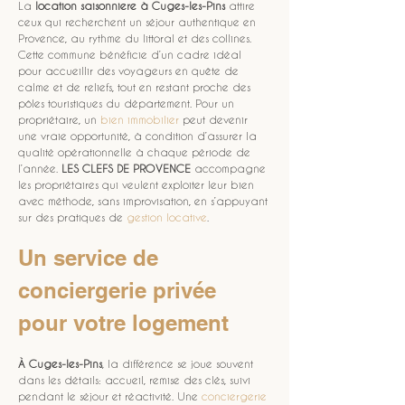
La 
location saisonniere
à Cuges-les-Pins
 attire 
ceux qui recherchent un séjour authentique en 
Provence, au rythme du littoral et des collines. 
Cette commune bénéficie d’un cadre idéal 
pour accueillir des voyageurs en quête de 
calme et de reliefs, tout en restant proche des 
pôles touristiques du département. Pour un 
propriétaire, un 
bien immobilier
 peut devenir 
une vraie opportunité, à condition d’assurer la 
qualité opérationnelle à chaque période de 
l’année. 
LES CLEFS DE PROVENCE
 accompagne 
les propriétaires qui veulent exploiter leur bien 
avec méthode, sans improvisation, en s’appuyant 
sur des pratiques de 
gestion locative
.
Un service de 
conciergerie privée 
pour votre logement
À Cuges-les-Pins
, la différence se joue souvent 
dans les détails: accueil, remise des clés, suivi 
pendant le séjour et réactivité. Une 
conciergerie 