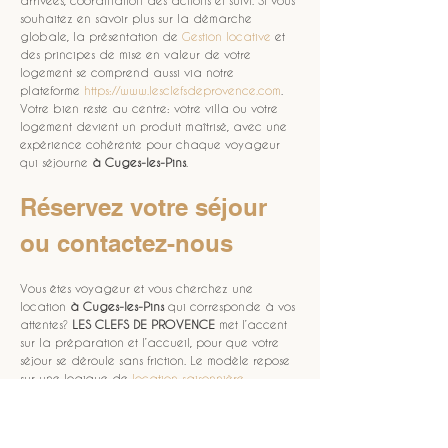
arrivées, coordination des actions et suivi. Si vous 
souhaitez en savoir plus sur la démarche 
globale, la présentation de 
Gestion locative
 et 
des principes de mise en valeur de votre 
logement se comprend aussi via notre 
plateforme 
https://www.lesclefsdeprovence.com
. 
Votre bien reste au centre: votre villa ou votre 
logement devient un produit maîtrisé, avec une 
expérience cohérente pour chaque voyageur 
qui séjourne 
à Cuges-les-Pins
.
Réservez votre séjour 
ou contactez-nous
Vous êtes voyageur et vous cherchez une 
location 
à Cuges-les-Pins
 qui corresponde à vos 
attentes? 
LES CLEFS DE PROVENCE
 met l’accent 
sur la préparation et l’accueil, pour que votre 
séjour se déroule sans friction. Le modèle repose 
sur une logique de 
location saisonnière
: 
disponibilité, qualité des informations et 
expérience sur place. Pour réserver, utilisez le 
parcours dédié 
réservez votre séjour
 et trouvez 