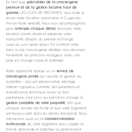
En tant que 
spécialistes de la conciergerie 
premium et de la gestion locative haut de 
gamme
, LES CLEFS DE PROVENCE vous aide à 
réussir votre location saisonnière à Cuges-les-
Pins en toute sérénité. Nous vous accompagnons 
pour 
anticiper chaque détail
, structurer votre 
location courte durée et préserver votre 
tranquillité d’esprit, du premier échange 
jusqu’au suivi après séjour. En confiant votre 
bien à une conciergerie dédiée, vous sécurisez 
l’ensemble du parcours voyageur, avec une 
prise en charge claire et maîtrisée.
Notre approche repose sur un 
service de 
conciergerie privée
 qui assume la gestion au 
quotidien : accueil personnalisé, ménage 
hôtelier rigoureux, contrôle des prestations et 
maintenance technique suivie. Le bon 
prestataire, c’est celui qui prend en charge la 
gestion complète de votre propriété
, afin que 
chaque arrivée soit fluide et que votre logement 
soit toujours prêt dans les mêmes standards. Nous 
intervenons aussi sur la 
commercialisation 
multicanale
 de votre logement, pour capter la 
bonne demande et stabiliser la performance 