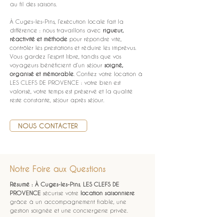
au fil des saisons.
À Cuges-les-Pins, l’exécution locale fait la 
différence : nous travaillons avec 
rigueur, 
réactivité et méthode
 pour répondre vite, 
contrôler les prestations et réduire les imprévus. 
Vous gardez l’esprit libre, tandis que vos 
voyageurs bénéficient d’un séjour 
soigné, 
organisé et mémorable
. Confiez votre location à 
LES CLEFS DE PROVENCE : votre bien est 
valorisé, votre temps est préservé et la qualité 
reste constante, séjour après séjour.
NOUS CONTACTER
Notre Foire aux Questions
Résumé :
À Cuges-les-Pins
, 
LES CLEFS DE 
PROVENCE
 sécurise votre 
location saisonniere
grâce à un accompagnement fiable, une 
gestion soignée et une conciergerie privée.