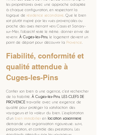
les propriétaires avec une approche adaptée 
à chaque configuration, en respectant la 
logique de 
résidence secondaire
. Que le bien 
soit plutôt inspiré par les vues provençales ou 
proche des axes menant vers Cassis et Sanary-
sur-Mer, l’objectif reste le même: donner envie de 
revenir. 
À Cuges-les-Pins
, le logement devient un 
point de départ pour découvrir la 
Provence
.
Fiabilité, conformité et 
qualité attendue à 
Cuges-les-Pins
Confier son bien à une agence, c’est rechercher 
de la fiabilité. 
À Cuges-les-Pins
, 
LES CLEFS DE 
PROVENCE
 travaille avec une exigence de 
qualité pour protéger la satisfaction des 
voyageurs et la valeur du bien. L’exploitation 
d’un 
bien immobilier
 en 
location saisonniere
demande une organisation rigoureuse: suivi, 
préparation, et contrôle des prestations. Les 
standards attendus par les voyageurs 