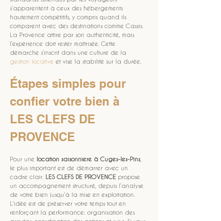
s’apparentent à ceux des hébergements 
hautement compétitifs, y compris quand ils 
comparent avec des destinations comme Cassis. 
La Provence attire par son authenticité, mais 
l’expérience doit rester maîtrisée. Cette 
démarche s’inscrit dans une culture de la 
gestion locative
 et vise la stabilité sur la durée.
Étapes simples pour 
confier votre bien à 
LES CLEFS DE 
PROVENCE
Pour une 
location saisonniere
à Cuges-les-Pins
, 
le plus important est de démarrer avec un 
cadre clair. 
LES CLEFS DE PROVENCE
 propose 
un accompagnement structuré, depuis l’analyse 
de votre bien jusqu’à la mise en exploitation. 
L’idée est de préserver votre temps tout en 
renforçant la performance: organisation des 