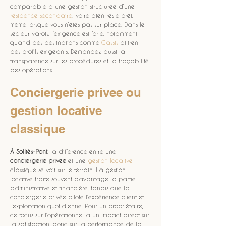
comparable à une gestion structurée d’une 
résidence secondaire
: votre bien reste prêt, 
même lorsque vous n’êtes pas sur place. Dans le 
secteur varois, l’exigence est forte, notamment 
quand des destinations comme 
Cassis
 attirent 
des profils exigeants. Demandez aussi la 
transparence sur les procédures et la traçabilité 
des opérations.
Conciergerie privee ou 
gestion locative 
classique
À Solliès-Pont
, la différence entre une 
conciergerie privee
 et une 
gestion locative
classique se voit sur le terrain. La gestion 
locative traite souvent davantage la partie 
administrative et financière, tandis que la 
conciergerie privée pilote l’expérience client et 
l’exploitation quotidienne. Pour un propriétaire, 
ce focus sur l’opérationnel a un impact direct sur 
la satisfaction, donc sur la performance de la 