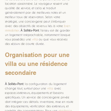
location saisonnière. Le voyageur ressent une 
qualité de service, et cela se traduit 
généralement par de meilleures notes et un 
meilleur taux de réservation. Selon votre 
stratégie, une conciergerie peut s’imbriquer 
avec des objectifs de revenus liés à votre 
bien 
immobilier
. 
À Solliès-Pont
, l’enjeu est de garder 
un logement irréprochable, notamment lorsque 
vous possédez une 
villa
 ou que vous recevez 
des séjours de courte durée.
Organisation pour une 
villa ou une résidence 
secondaire
À Solliès-Pont
, la configuration du logement 
change tout, surtout pour une 
villa
 avec 
espaces extérieurs, équipements et besoins 
spécifiques. Un service de conciergerie privée 
doit intégrer ces détails: inventaire, mise en route 
des équipements, vérification des extérieurs, et 
contrôle des consommations. Pour une 
résidence 