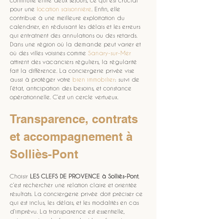
continuité entre deux séjours, ce qui est crucial 
pour une 
location saisonnière
. Enfin, elle 
contribue à une meilleure exploitation du 
calendrier, en réduisant les délais et les erreurs 
qui entraînent des annulations ou des retards. 
Dans une région où la demande peut varier et 
où des villes voisines comme 
Sanary-sur-Mer
attirent des vacanciers réguliers, la régularité 
fait la différence. La conciergerie privée vise 
aussi à protéger votre 
bien immobilier
: suivi de 
l’état, anticipation des besoins, et constance 
opérationnelle. C’est un cercle vertueux.
Transparence, contrats 
et accompagnement à 
Solliès-Pont
Choisir 
LES CLEFS DE PROVENCE
à Solliès-Pont
, 
c’est rechercher une relation claire et orientée 
résultats. La conciergerie privée doit préciser ce 
qui est inclus, les délais, et les modalités en cas 
d’imprévu. La transparence est essentielle, 