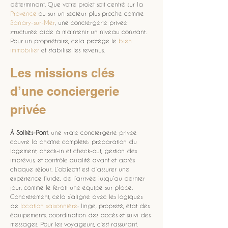
déterminant. Que votre projet soit centré sur la 
Provence
 ou sur un secteur plus proche comme 
Sanary-sur-Mer
, une conciergerie privée 
structurée aide à maintenir un niveau constant. 
Pour un propriétaire, cela protège le 
bien 
immobilier
 et stabilise les revenus.
Les missions clés 
d’une conciergerie 
privée
À Solliès-Pont
, une vraie conciergerie privée 
couvre la chaîne complète: préparation du 
logement, check-in et check-out, gestion des 
imprévus, et contrôle qualité avant et après 
chaque séjour. L’objectif est d’assurer une 
expérience fluide, de l’arrivée jusqu’au dernier 
jour, comme le ferait une équipe sur place. 
Concrètement, cela s’aligne avec les logiques 
de 
location saisonnière
: linge, propreté, état des 
équipements, coordination des accès et suivi des 
messages. Pour les voyageurs, c’est rassurant. 