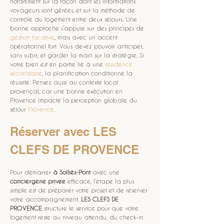
notamment sur la façon dont les informations 
voyageurs sont gérées, et sur la méthode de 
contrôle du logement entre deux séjours. Une 
bonne approche s’appuie sur des principes de 
gestion locative
, mais avec un accent 
opérationnel fort. Vous devez pouvoir anticiper, 
sans subir, et garder la main sur la stratégie. Si 
votre bien est en partie lié à une 
résidence 
secondaire
, la planification conditionne la 
réussite. Pensez aussi au contexte local 
provençal, car une bonne exécution en 
Provence impacte la perception globale du 
séjour 
Provence
.
Réserver avec LES 
CLEFS DE PROVENCE
Pour démarrer 
à Solliès-Pont
 avec une 
conciergerie privee
 efficace, l’étape la plus 
simple est de préparer votre projet et de réserver 
votre accompagnement. 
LES CLEFS DE 
PROVENCE
 structure le service pour que votre 
logement reste au niveau attendu, du check-in 