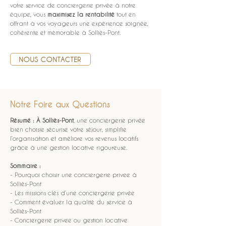
votre service de conciergerie privée à notre 
équipe, vous 
maximisez la rentabilité
 tout en 
offrant à vos voyageurs une expérience soignée, 
cohérente et mémorable à Solliès-Pont.
NOUS CONTACTER
Notre Foire aux Questions
Résumé :
À Solliès-Pont
, une conciergerie privée 
bien choisie sécurise votre séjour, simplifie 
l’organisation et améliore vos revenus locatifs 
grâce à une gestion locative rigoureuse.
Sommaire :
- Pourquoi choisir une conciergerie privee à 
Solliès-Pont
- Les missions clés d’une conciergerie privée
- Comment évaluer la qualité du service à 
Solliès-Pont
- Conciergerie privee ou gestion locative 