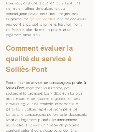
Pour vous, c’est une réduction du stress et une 
meilleure maîtrise du calendrier. La 
conciergerie privée peut aussi intégrer des 
exigences de 
gestion locative
 afin de conserver 
une cohérence opérationnelle. Résultat: moins 
de frictions, plus de retours positifs, et un 
logement mieux tenu.
Comment évaluer la 
qualité du service à 
Solliès-Pont
Pour choisir un 
service de conciergerie privée à 
Solliès-Pont
, regardez la méthode, pas 
seulement la promesse. Les indicateurs les plus 
utiles: rapidité de réponse, organisation des 
arrivées, rigueur de contrôle, et capacité à 
gérer les situations imprévues sans perte de 
temps. Une conciergerie performante documente 
l’état du logement, planifie les interventions 
nécessaires et assure un niveau de propreté 
constant entre séjours. L’approche doit être 