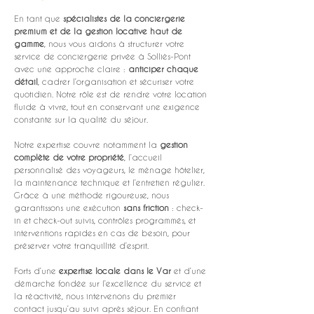
En tant que 
spécialistes de la conciergerie 
premium et de la gestion locative haut de 
gamme
, nous vous aidons à structurer votre 
service de conciergerie privée à Solliès-Pont 
avec une approche claire : 
anticiper chaque 
détail
, cadrer l’organisation et sécuriser votre 
quotidien. Notre rôle est de rendre votre location 
fluide à vivre, tout en conservant une exigence 
constante sur la qualité du séjour.
Notre expertise couvre notamment la 
gestion 
complète de votre propriété
, l’accueil 
personnalisé des voyageurs, le ménage hôtelier, 
la maintenance technique et l’entretien régulier. 
Grâce à une méthode rigoureuse, nous 
garantissons une exécution 
sans friction
 : check-
in et check-out suivis, contrôles programmés, et 
interventions rapides en cas de besoin, pour 
préserver votre tranquillité d’esprit.
Forts d’une 
expertise locale dans le Var
 et d’une 
démarche fondée sur l’excellence du service et 
la réactivité, nous intervenons du premier 
contact jusqu’au suivi après séjour. En confiant 