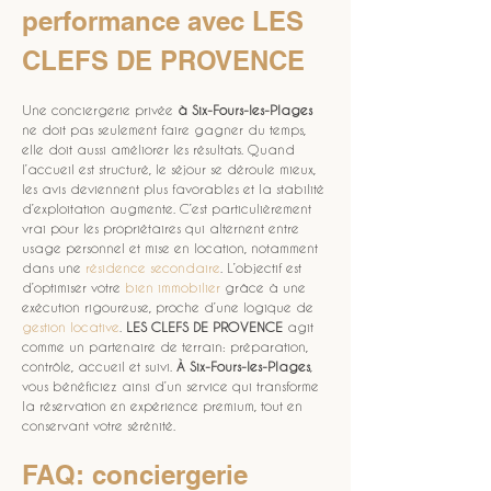
performance avec LES 
CLEFS DE PROVENCE
Une conciergerie privée 
à Six-Fours-les-Plages
ne doit pas seulement faire gagner du temps, 
elle doit aussi améliorer les résultats. Quand 
l’accueil est structuré, le séjour se déroule mieux, 
les avis deviennent plus favorables et la stabilité 
d’exploitation augmente. C’est particulièrement 
vrai pour les propriétaires qui alternent entre 
usage personnel et mise en location, notamment 
dans une 
résidence secondaire
. L’objectif est 
d’optimiser votre 
bien immobilier
 grâce à une 
exécution rigoureuse, proche d’une logique de 
gestion locative
. 
LES CLEFS DE PROVENCE
 agit 
comme un partenaire de terrain: préparation, 
contrôle, accueil et suivi. 
À Six-Fours-les-Plages
, 
vous bénéficiez ainsi d’un service qui transforme 
la réservation en expérience premium, tout en 
conservant votre sérénité.
FAQ: conciergerie 