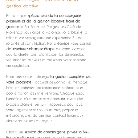
gestion locative
En tant que 
spécialistes de la conciergerie 
premium et de la gestion locative haut de 
gamme
 à Six-Fours-les-Plages, Les Clefs de 
Provence vous aide à valoriser votre bien et à 
offrir à vos voyageurs une expérience fluide, 
soignée et sans friction. Notre équipe vous permet 
de 
structurer chaque étape
 de votre location 
courte durée, afin d’anticiper les demandes, 
sécuriser les arrivées et préserver votre sérénité 
au quotidien.
Nous prenons en charge 
la gestion complète de 
votre propriété
 : accueil personnalisé, ménage 
hôtelier, entretien, maintenance technique et 
coordination des interventions. Chaque séjour 
bénéficie d’un standard constant, avec des 
process clairs et un suivi rigoureux, pour que 
votre logement soit toujours prêt, propre et 
irréprochable, du premier contact jusqu’aux 
dernières heures du séjour.
Choisir un 
service de conciergerie privée à Six-
Fours-les-Plages
 implique aussi de miser sur la 