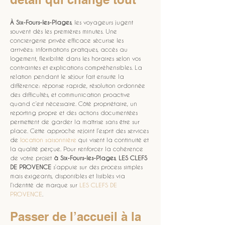
À Six-Fours-les-Plages
, les voyageurs jugent 
souvent dès les premières minutes. Une 
conciergerie privée efficace sécurise les 
arrivées: informations pratiques, accès au 
logement, flexibilité dans les horaires selon vos 
contraintes et explications compréhensibles. La 
relation pendant le séjour fait ensuite la 
différence: réponse rapide, résolution ordonnée 
des difficultés, et communication proactive 
quand c’est nécessaire. Côté propriétaire, un 
reporting propre et des actions documentées 
permettent de garder la maîtrise sans être sur 
place. Cette approche rejoint l’esprit des services 
de 
location saisonnière
 qui visent la continuité et 
la qualité perçue. Pour renforcer la cohérence 
de votre projet 
à Six-Fours-les-Plages
, 
LES CLEFS 
DE PROVENCE
 s’appuie sur des process simples 
mais exigeants, disponibles et lisibles via 
l’identité de marque sur 
LES CLEFS DE 
PROVENCE
.
Passer de l’accueil à la 