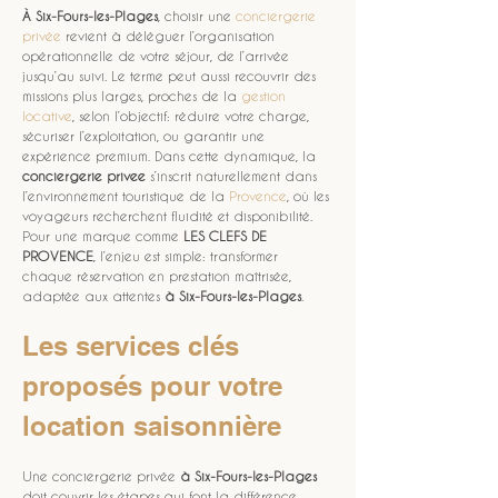
À Six-Fours-les-Plages
, choisir une 
conciergerie 
privée
 revient à déléguer l’organisation 
opérationnelle de votre séjour, de l’arrivée 
jusqu’au suivi. Le terme peut aussi recouvrir des 
missions plus larges, proches de la 
gestion 
locative
, selon l’objectif: réduire votre charge, 
sécuriser l’exploitation, ou garantir une 
expérience premium. Dans cette dynamique, la 
conciergerie privee
 s’inscrit naturellement dans 
l’environnement touristique de la 
Provence
, où les 
voyageurs recherchent fluidité et disponibilité. 
Pour une marque comme 
LES CLEFS DE 
PROVENCE
, l’enjeu est simple: transformer 
chaque réservation en prestation maîtrisée, 
adaptée aux attentes 
à Six-Fours-les-Plages
.
Les services clés 
proposés pour votre 
location saisonnière
Une conciergerie privée 
à Six-Fours-les-Plages
doit couvrir les étapes qui font la différence 