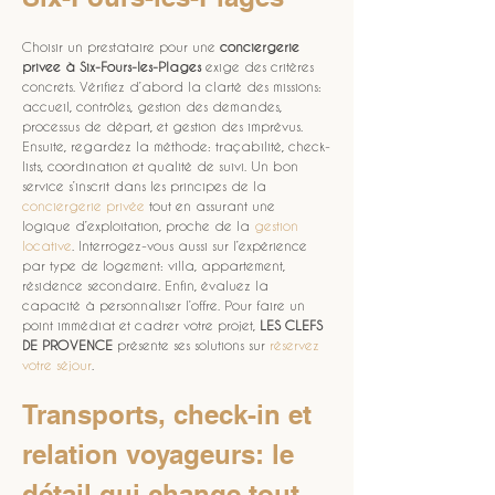
Choisir un prestataire pour une 
conciergerie 
privee
à Six-Fours-les-Plages
 exige des critères 
concrets. Vérifiez d’abord la clarté des missions: 
accueil, contrôles, gestion des demandes, 
processus de départ, et gestion des imprévus. 
Ensuite, regardez la méthode: traçabilité, check-
lists, coordination et qualité de suivi. Un bon 
service s’inscrit dans les principes de la 
conciergerie privée
 tout en assurant une 
logique d’exploitation, proche de la 
gestion 
locative
. Interrogez-vous aussi sur l’expérience 
par type de logement: villa, appartement, 
résidence secondaire. Enfin, évaluez la 
capacité à personnaliser l’offre. Pour faire un 
point immédiat et cadrer votre projet, 
LES CLEFS 
DE PROVENCE
 présente ses solutions sur 
réservez 
votre séjour
.
Transports, check-in et 
relation voyageurs: le 
détail qui change tout