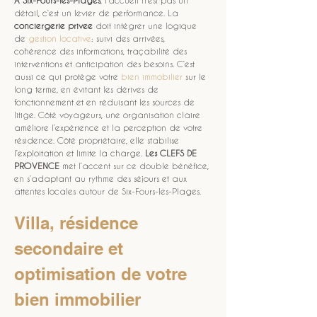
À Six-Fours-les-Plages
, l’accueil n’est pas un 
détail, c’est un levier de performance. La 
conciergerie privee
 doit intégrer une logique 
de 
gestion locative
: suivi des arrivées, 
cohérence des informations, traçabilité des 
interventions et anticipation des besoins. C’est 
aussi ce qui protège votre 
bien immobilier
 sur le 
long terme, en évitant les dérives de 
fonctionnement et en réduisant les sources de 
litige. Côté voyageurs, une organisation claire 
améliore l’expérience et la perception de votre 
résidence. Côté propriétaire, elle stabilise 
l’exploitation et limite la charge. 
Les CLEFS DE 
PROVENCE
 met l’accent sur ce double bénéfice, 
en s’adaptant au rythme des séjours et aux 
attentes locales autour de Six-Fours-les-Plages.
Villa, résidence 
secondaire et 
optimisation de votre 
bien immobilier