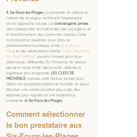
À Six-Fours-les-Plages
, la proximité du littoral et 
l’attrait de la région renforcent l’importance 
d’une approche locale. La 
conciergerie privee
doit comprendre les habitudes des voyageurs et 
le fonctionnement des communes voisines. Cette 
connaissance s’exprime aussi dans le 
positionnement touristique, entre 
[Sanary-sur-
Mer
], et des destinations comme 
Cassis_(Bouches-
du-Rh%C3%B4ne)
, souvent choisies pour leurs 
ambiances différentes. En Provence, les séjours 
peuvent varier entre découverte, détente et 
logistique plus exigeante. 
LES CLEFS DE 
PROVENCE
 valorise cette lecture locale pour 
affiner les recommandations et fluidifier le séjour. 
Résultat: une communication plus juste, des 
réponses plus rapides et une expérience 
cohérente 
à Six-Fours-les-Plages
.
Comment sélectionner 
le bon prestataire aux 
Six-Fours-les-Plages