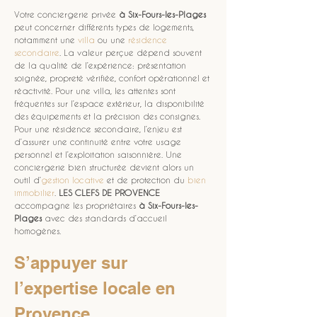
Votre conciergerie privée 
à Six-Fours-les-Plages
peut concerner différents types de logements, 
notamment une 
villa
 ou une 
résidence 
secondaire
. La valeur perçue dépend souvent 
de la qualité de l’expérience: présentation 
soignée, propreté vérifiée, confort opérationnel et 
réactivité. Pour une villa, les attentes sont 
fréquentes sur l’espace extérieur, la disponibilité 
des équipements et la précision des consignes. 
Pour une résidence secondaire, l’enjeu est 
d’assurer une continuité entre votre usage 
personnel et l’exploitation saisonnière. Une 
conciergerie bien structurée devient alors un 
outil d’
gestion locative
 et de protection du 
bien 
immobilier
. 
LES CLEFS DE PROVENCE
accompagne les propriétaires 
à Six-Fours-les-
Plages
 avec des standards d’accueil 
homogènes.
S’appuyer sur 
l’expertise locale en 
Provence