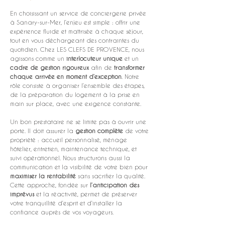
En choisissant un service de conciergerie privée 
à Sanary-sur-Mer, l’enjeu est simple : offrir une 
expérience fluide et maîtrisée à chaque séjour, 
tout en vous déchargeant des contraintes du 
quotidien. Chez LES CLEFS DE PROVENCE, nous 
agissons comme un 
interlocuteur unique
 et un 
cadre de gestion rigoureux
 afin de 
transformer 
chaque arrivée en moment d’exception
. Notre 
rôle consiste à organiser l’ensemble des étapes, 
de la préparation du logement à la prise en 
main sur place, avec une exigence constante.
Un bon prestataire ne se limite pas à ouvrir une 
porte. Il doit assurer la 
gestion complète
 de votre 
propriété : accueil personnalisé, ménage 
hôtelier, entretien, maintenance technique, et 
suivi opérationnel. Nous structurons aussi la 
communication et la visibilité de votre bien pour 
maximiser la rentabilité
 sans sacrifier la qualité. 
Cette approche, fondée sur 
l’anticipation des 
imprévus
 et la réactivité, permet de préserver 
votre tranquillité d’esprit et d’installer la 
confiance auprès de vos voyageurs.