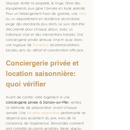
l’équipe vérifie la propreté, le linge, l’état des 
équipements, puis gère l’arrivée en toute sérénité. 
Pour un hébergement haut de gamme, une 
villa
ou un appartement en résidence secondaire 
exige des standards plus stricts. Le suivi doit être 
documenté pour chaque séjour, avec un 
historique clair et des interventions tracées. Une 
conciergerie privée sérieuse s’inscrit aussi dans 
une logique de 
Provence
: recommandations 
locales, sens du détail et coordination efficace.
Conciergerie privée et 
location saisonnière: 
quoi vérifier
Avant de confier votre logement à une 
conciergerie privee
à Sanary-sur-Mer
, vérifiez 
la méthode de préparation avant chaque 
arrivée. Une 
location saisonnière
 performante ne 
dépend pas seulement du prix, mais de la 
constance de l’expérience. Demandez comment 
sont contrôlés les points sensibles: literie, réseau 