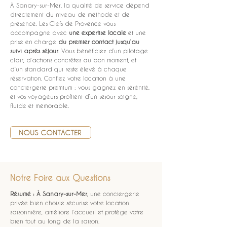
À Sanary-sur-Mer, la qualité de service dépend 
directement du niveau de méthode et de 
présence. Les Clefs de Provence vous 
accompagne avec 
une expertise locale
 et une 
prise en charge 
du premier contact jusqu’au 
suivi après séjour
. Vous bénéficiez d’un pilotage 
clair, d’actions concrètes au bon moment, et 
d’un standard qui reste élevé à chaque 
réservation. Confiez votre location à une 
conciergerie premium : vous gagnez en sérénité, 
et vos voyageurs profitent d’un séjour soigné, 
fluide et mémorable.
NOUS CONTACTER
Notre Foire aux Questions
Résumé :
À Sanary-sur-Mer
, une conciergerie 
privée bien choisie sécurise votre location 
saisonnière, améliore l’accueil et protège votre 
bien tout au long de la saison.