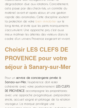
dégradation due aux rotations. Concrètement, 
cela passe par des check-lists, un contrôle du 
matériel avant et après séjour, et une gestion 
rapide des anomalies. Cette discipline soutient 
la protection de votre 
bien immobilier
 sur le 
long terme, et évite que les petits manquements 
s’accumulent. Une approche pro, c’est aussi 
mieux maîtriser les attentes des visiteurs dans le 
cadre d’un univers Provence exigeant et vivant.
Choisir LES CLEFS DE 
PROVENCE pour votre 
séjour à Sanary-sur-Mer
Pour un 
service de conciergerie privée à 
Sanary-sur-Mer
, l’expérience doit rester 
cohérente avec votre positionnement. 
LES CLEFS 
DE PROVENCE
 accompagne les propriétaires 
avec une approche pragmatique: préparation 
stricte, accueil soigné et pilotage de la relation 
voyageur. La marque privilégie une 