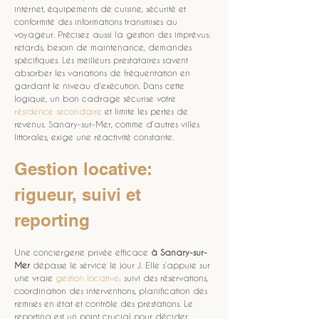
internet, équipements de cuisine, sécurité et 
conformité des informations transmises au 
voyageur. Précisez aussi la gestion des imprévus: 
retards, besoin de maintenance, demandes 
spécifiques. Les meilleurs prestataires savent 
absorber les variations de fréquentation en 
gardant le niveau d’exécution. Dans cette 
logique, un bon cadrage sécurise votre 
résidence secondaire
 et limite les pertes de 
revenus. Sanary-sur-Mer, comme d’autres villes 
littorales, exige une réactivité constante.
Gestion locative: 
rigueur, suivi et 
reporting
Une conciergerie privée efficace 
à Sanary-sur-
Mer
 dépasse le service le jour J. Elle s’appuie sur 
une vraie 
gestion locative
: suivi des réservations, 
coordination des interventions, planification des 
remises en état et contrôle des prestations. Le 
reporting est un point crucial pour décider 