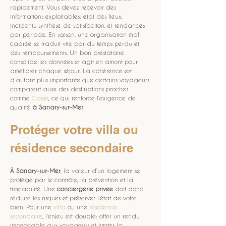
rapidement. Vous devez recevoir des 
informations exploitables: état des lieux, 
incidents, synthèse de satisfaction, et tendances 
par période. En saison, une organisation mal 
cadrée se traduit vite par du temps perdu et 
des remboursements. Un bon prestataire 
consolide les données et agit en amont pour 
améliorer chaque séjour. La cohérence est 
d’autant plus importante que certains voyageurs 
comparent aussi des destinations proches 
comme 
Cassis
, ce qui renforce l’exigence de 
qualité 
à Sanary-sur-Mer
.
Protéger votre villa ou 
résidence secondaire
À Sanary-sur-Mer
, la valeur d’un logement se 
protège par le contrôle, la prévention et la 
traçabilité. Une 
conciergerie privee
 doit donc 
réduire les risques et préserver l’état de votre 
bien. Pour une 
villa
 ou une 
résidence 
secondaire
, l’enjeu est double: offrir un rendu 
impeccable aux voyageurs et limiter la 