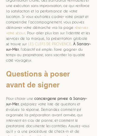
organisation claire, des standards vérifiables et 
une exécution sans improvisation, ce qui renforce 
la satisfaction et la performance de votre 
location. Si vous souhaitez cadrer votre projet et 
comprendre l’accompagnement, vous pouvez 
démarrer votre démarche via la page 
réservez 
votre séjour
. Pour aller plus loin sur l’identité et les 
services de la marque, la présentation globale 
se trouve sur 
LES CLEFS DE PROVENCE
. 
À Sanary-
sur-Mer
, l’objectif est simple: faire gagner du 
temps au propriétaire, sans sacrifier la qualité 
côté voyageur.
Questions à poser 
avant de signer
Pour choisir une 
conciergerie privee
à Sanary-
sur-Mer
, préparez votre liste de questions et 
évaluez la réponse. Demandez comment est 
organisée la préparation avant arrivée, qui 
intervient en cas de panne, et comment le 
prestataire documente les contrôles. Assurez-vous 
qu’il y a une procédure de check-in et de 