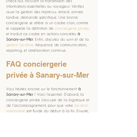
check-out, incluant la transmission des 
informations essentielles au voyageur. Vérifiez 
aussi la gestion des imprévus: retard, arrivée 
tardive, demande spécifique. Une bonne 
conciergerie se réfère à un cadre clair, comme 
le rappelle la définition de 
conciergerie privée
, 
et traduit ce cadre en actions concrètes 
à 
Sanary-sur-Mer
. Enfin, discutez du suivi et de la 
gestion locative
: fréquence de communication, 
reporting, et amélioration continue.
FAQ conciergerie 
privée à Sanary-sur-Mer
Vous hésitez encore sur le fonctionnement 
à 
Sanary-sur-Mer
 ? Voici l’essentiel. D’abord, la 
conciergerie privée s’occupe de la logistique et 
de l’accompagnement, pour que votre 
location 
saisonnière
 soit fluide du début à la fin. Ensuite, 
pour une 
villa
 ou une 
résidence secondaire
, le 
niveau de contrôle doit être renforcé, car le 
coût d’une dégradation est élevé sur un 
bien 
immobilier
. Enfin, le prestataire doit intégrer une 