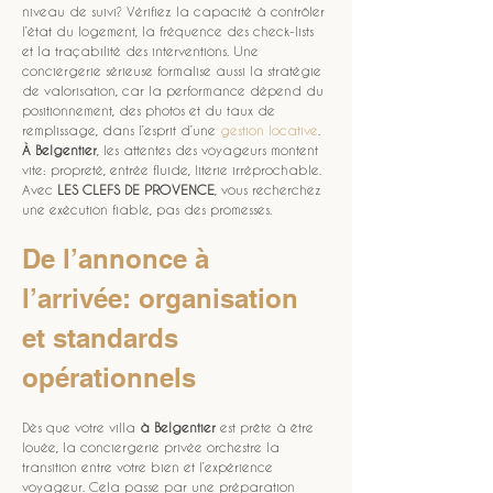
niveau de suivi? Vérifiez la capacité à contrôler 
l’état du logement, la fréquence des check-lists 
et la traçabilité des interventions. Une 
conciergerie sérieuse formalise aussi la stratégie 
de valorisation, car la performance dépend du 
positionnement, des photos et du taux de 
remplissage, dans l’esprit d’une 
gestion locative
. 
À Belgentier
, les attentes des voyageurs montent 
vite: propreté, entrée fluide, literie irréprochable. 
Avec 
LES CLEFS DE PROVENCE
, vous recherchez 
une exécution fiable, pas des promesses.
De l’annonce à 
l’arrivée: organisation 
et standards 
opérationnels
Dès que votre villa 
à Belgentier
 est prête à être 
louée, la conciergerie privée orchestre la 
transition entre votre bien et l’expérience 
voyageur. Cela passe par une préparation 