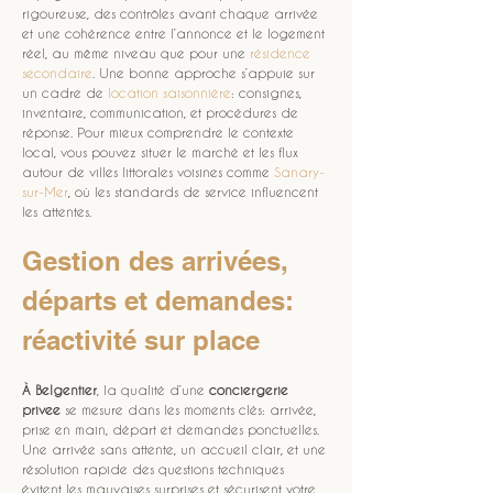
rigoureuse, des contrôles avant chaque arrivée 
et une cohérence entre l’annonce et le logement 
réel, au même niveau que pour une 
résidence 
secondaire
. Une bonne approche s’appuie sur 
un cadre de 
location saisonnière
: consignes, 
inventaire, communication, et procédures de 
réponse. Pour mieux comprendre le contexte 
local, vous pouvez situer le marché et les flux 
autour de villes littorales voisines comme 
Sanary-
sur-Mer
, où les standards de service influencent 
les attentes.
Gestion des arrivées, 
départs et demandes: 
réactivité sur place
À Belgentier
, la qualité d’une 
conciergerie 
privee
 se mesure dans les moments clés: arrivée, 
prise en main, départ et demandes ponctuelles. 
Une arrivée sans attente, un accueil clair, et une 
résolution rapide des questions techniques 
évitent les mauvaises surprises et sécurisent votre 