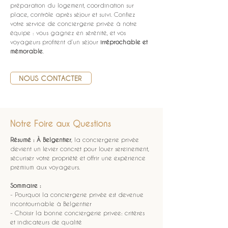
préparation du logement, coordination sur 
place, contrôle après séjour et suivi. Confiez 
votre service de conciergerie privée à notre 
équipe : vous gagnez en sérénité, et vos 
voyageurs profitent d’un séjour 
irréprochable et 
mémorable
.
NOUS CONTACTER
Notre Foire aux Questions
Résumé :
À Belgentier
, la conciergerie privée 
devient un levier concret pour louer sereinement, 
sécuriser votre propriété et offrir une expérience 
premium aux voyageurs.
Sommaire :
- Pourquoi la conciergerie privée est devenue 
incontournable à Belgentier
- Choisir la bonne conciergerie privee: critères 
et indicateurs de qualité