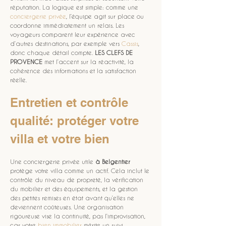
réputation. La logique est simple: comme une 
conciergerie privée
, l’équipe agit sur place ou 
coordonne immédiatement un relais. Les 
voyageurs comparent leur expérience avec 
d’autres destinations, par exemple vers 
Cassis
, 
donc chaque détail compte. 
LES CLEFS DE 
PROVENCE
 met l’accent sur la réactivité, la 
cohérence des informations et la satisfaction 
réelle.
Entretien et contrôle 
qualité: protéger votre 
villa et votre bien
Une conciergerie privée utile 
à Belgentier
protège votre villa comme un actif. Cela inclut le 
contrôle du niveau de propreté, la vérification 
du mobilier et des équipements, et la gestion 
des petites remises en état avant qu’elles ne 
deviennent coûteuses. Une organisation 
rigoureuse vise la continuité, pas l’improvisation, 
car votre 
bien immobilier
 mérite un suivi 