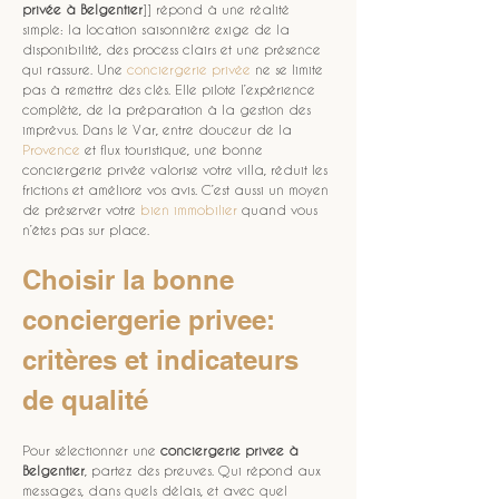
privée à Belgentier
]] répond à une réalité 
simple: la location saisonnière exige de la 
disponibilité, des process clairs et une présence 
qui rassure. Une 
conciergerie privée
 ne se limite 
pas à remettre des clés. Elle pilote l’expérience 
complète, de la préparation à la gestion des 
imprévus. Dans le Var, entre douceur de la 
Provence
 et flux touristique, une bonne 
conciergerie privée valorise votre villa, réduit les 
frictions et améliore vos avis. C’est aussi un moyen 
de préserver votre 
bien immobilier
 quand vous 
n’êtes pas sur place.
Choisir la bonne 
conciergerie privee: 
critères et indicateurs 
de qualité
Pour sélectionner une 
conciergerie privee
à 
Belgentier
, partez des preuves. Qui répond aux 
messages, dans quels délais, et avec quel 