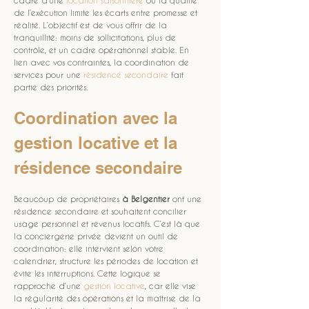
cadre d’une 
location saisonnière
 où la qualité 
de l’exécution limite les écarts entre promesse et 
réalité. L’objectif est de vous offrir de la 
tranquillité: moins de sollicitations, plus de 
contrôle, et un cadre opérationnel stable. En 
lien avec vos contraintes, la coordination de 
services pour une 
résidence secondaire
 fait 
partie des priorités.
Coordination avec la 
gestion locative et la 
résidence secondaire
Beaucoup de propriétaires 
à Belgentier
 ont une 
résidence secondaire et souhaitent concilier 
usage personnel et revenus locatifs. C’est là que 
la conciergerie privée devient un outil de 
coordination: elle intervient selon votre 
calendrier, structure les périodes de location et 
évite les interruptions. Cette logique se 
rapproche d’une 
gestion locative
, car elle vise 
la régularité des opérations et la maîtrise de la 