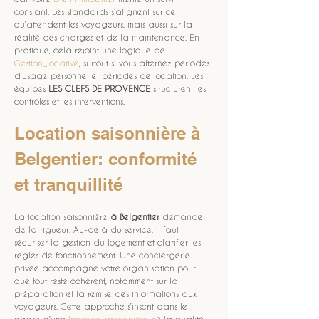
constant. Les standards s’alignent sur ce 
qu’attendent les voyageurs, mais aussi sur la 
réalité des charges et de la maintenance. En 
pratique, cela rejoint une logique de 
Gestion_locative
, surtout si vous alternez périodes 
d’usage personnel et périodes de location. Les 
équipes 
LES CLEFS DE PROVENCE
 structurent les 
contrôles et les interventions.
Location saisonnière à 
Belgentier: conformité 
et tranquillité
La location saisonnière 
à Belgentier
 demande 
de la rigueur. Au-delà du service, il faut 
sécuriser la gestion du logement et clarifier les 
règles de fonctionnement. Une conciergerie 
privée accompagne votre organisation pour 
que tout reste cohérent, notamment sur la 
préparation et la remise des informations aux 
voyageurs. Cette approche s’inscrit dans le 