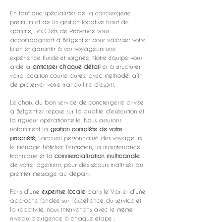
En tant que spécialistes de la conciergerie 
premium et de la gestion locative haut de 
gamme, Les Clefs de Provence vous 
accompagnent à Belgentier pour valoriser votre 
bien et garantir à vos voyageurs une 
expérience fluide et soignée. Notre équipe vous 
aide à 
anticiper chaque détail
 et à structurer 
votre location courte durée avec méthode, afin 
de préserver votre tranquillité d’esprit.
Le choix du bon service de conciergerie privée 
à Belgentier repose sur la qualité d’exécution et 
la rigueur opérationnelle. Nous assurons 
notamment la 
gestion complète de votre 
propriété
, l’accueil personnalisé des voyageurs, 
le ménage hôtelier, l’entretien, la maintenance 
technique et la 
commercialisation multicanale
de votre logement, pour des séjours maîtrisés du 
premier message au départ.
Forts d’une 
expertise locale
 dans le Var et d’une 
approche fondée sur l’excellence du service et 
la réactivité, nous intervenons avec le même 
niveau d’exigence à chaque étape : 