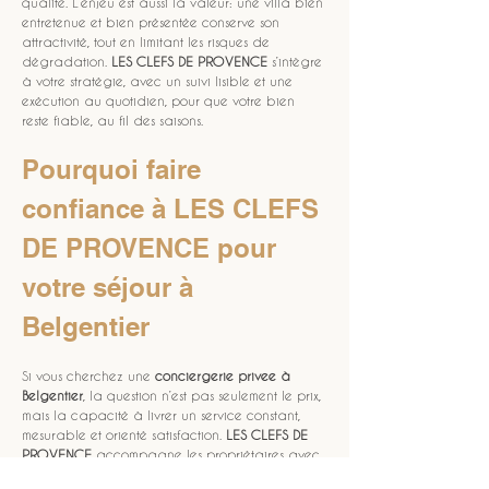
qualité. L’enjeu est aussi la valeur: une villa bien 
entretenue et bien présentée conserve son 
attractivité, tout en limitant les risques de 
dégradation. 
LES CLEFS DE PROVENCE
 s’intègre 
à votre stratégie, avec un suivi lisible et une 
exécution au quotidien, pour que votre bien 
reste fiable, au fil des saisons.
Pourquoi faire 
confiance à LES CLEFS 
DE PROVENCE pour 
votre séjour à 
Belgentier
Si vous cherchez une 
conciergerie privee
à 
Belgentier
, la question n’est pas seulement le prix, 
mais la capacité à livrer un service constant, 
mesurable et orienté satisfaction. 
LES CLEFS DE 
PROVENCE
 accompagne les propriétaires avec 
une exigence de qualité, une communication 