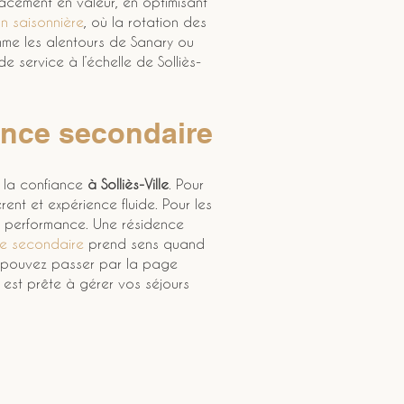
lacement en valeur, en optimisant 
on saisonnière
, où la rotation des 
mme les alentours de Sanary ou 
e service à l’échelle de Solliès-
ence secondaire
t la confiance 
à Solliès-Ville
. Pour 
ent et expérience fluide. Pour les 
la performance. Une résidence 
ce secondaire
 prend sens quand 
us pouvez passer par la page 
e est prête à gérer vos séjours 