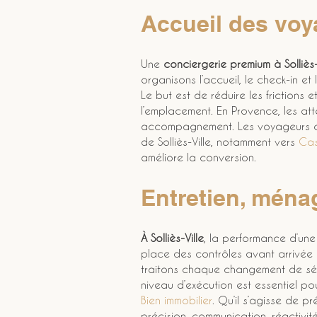
Accueil des voya
Une 
conciergerie premium à Solliès-
organisons l’accueil, le check-in et
Le but est de réduire les frictions 
l’emplacement. En Provence, les att
accompagnement. Les voyageurs com
de Solliès-Ville, notamment vers 
Cas
améliore la conversion.
Entretien, ménag
À Solliès-Ville
, la performance d’une
place des contrôles avant arrivée e
traitons chaque changement de séjou
niveau d’exécution est essentiel p
Bien immobilier
. Qu’il s’agisse de 
précision, communication, réactivit