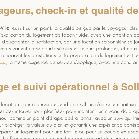
geurs, check-in et qualité de
Ville
 réussit sur un point: la qualité perçue par le voyageur dès
 l’explication du logement de façon fluide, avec une attention pa
et d’augmenter la satisfaction, car une location saisonnière se jo
entes varient entre courts séjours et séjours prolongés, et nou
parent les prestations, et la préparation du logement est le 
sis
, la même exigence de service s’applique, avec une constanc
e et suivi opérationnel à Soll
 location courte durée dépend d’un rythme d’entretien maîtrisé. 
t des interventions planifiées pour maintenir un niveau de prop
r comme un point d’étape opérationnel, avec un suivi qui limite
our protéger la valeur du bien et garantir une expérience cohér
préparer un logement pour une famille ou pour un couple en esc
é. La Provence, région recherchée pour son art de vivre, exige 