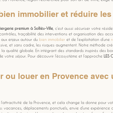
bien immobilier et réduire les
ergerie premium à Solliès-Ville
, c’est aussi sécuriser votre résid
 contrôles, traçabilité des interventions et organisation des ac
 aux enjeux autour du 
bien immobilier
 et de l’exploitation d’une 
r
nsive, et sans cadre, les risques augmentent. Notre méthode crée 
 la qualité globale. En intégrant des standards inspirés des b
 de votre séjour. Pour découvrir l’écosystème et l’approche 
LES 
ir ou louer en Provence avec 
de l’attractivité de la Provence, et cela change la donne pour vo
es: vacances, déplacements ponctuels, envie d’une expérience a