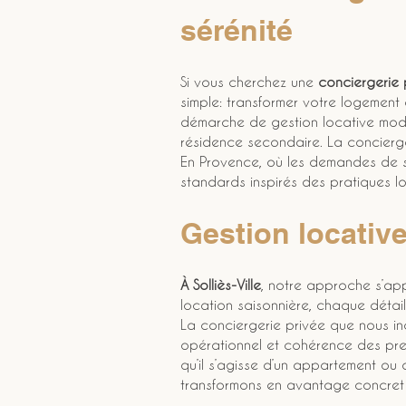
sérénité
Si vous cherchez une 
conciergerie p
simple: transformer votre logement
démarche de gestion locative moder
résidence secondaire. La concierger
En Provence, où les demandes de séj
standards inspirés des pratiques 
Gestion locative
À Solliès-Ville
, notre approche s’app
location saisonnière, chaque détail 
La conciergerie privée que nous inc
opérationnel et cohérence des prest
qu’il s’agisse d’un appartement ou 
transformons en avantage concret p