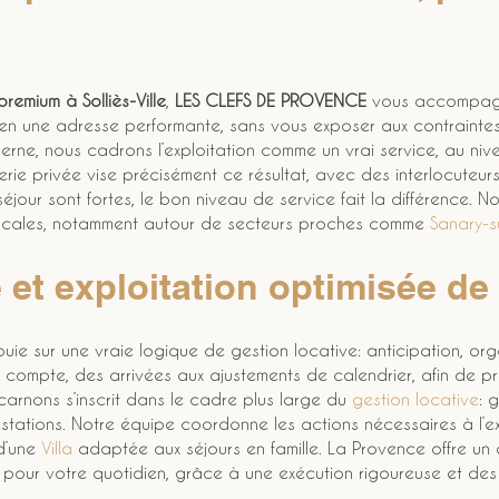
remium à Solliès-Ville
, 
LES CLEFS DE PROVENCE
 vous accompagne
 en une adresse performante, sans vous exposer aux contraintes
ne, nous cadrons l’exploitation comme un vrai service, au niv
ie privée vise précisément ce résultat, avec des interlocuteurs
our sont fortes, le bon niveau de service fait la différence. No
locales, notamment autour de secteurs proches comme 
Sanary-s
 et exploitation optimisée de
uie sur une vraie logique de gestion locative: anticipation, org
compte, des arrivées aux ajustements de calendrier, afin de prés
arnons s’inscrit dans le cadre plus large du 
gestion locative
: 
ations. Notre équipe coordonne les actions nécessaires à l’expl
d’une 
Villa
 adaptée aux séjours en famille. La Provence offre un c
our votre quotidien, grâce à une exécution rigoureuse et des 