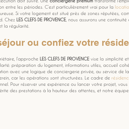
xécution doit suivre. Une 
conciergerie premium
 transforme l’emp
tion entre les périodes. C’est particulièrement vrai pour la 
locati
reuse. Si votre logement est situé près de zones réputées, co
nd. Chez 
LES CLEFS DE PROVENCE
, nous assurons une continuité d
t la régularité.
séjour ou confiez votre résid
étaire, l’approche 
LES CLEFS DE PROVENCE
 vise la simplicité e
arté: préparation du logement, informations utiles, accueil cohér
itation avec une logique de conciergerie privée, au service de 
erein, car les opérations sont structurées. Le cadre de 
résiden
ionnel. Pour réserver une expérience ou lancer votre projet, vo
e mérite des prestations à la hauteur des attentes, et notre équip