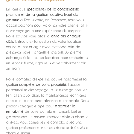
En tant que 
spécialistes de la conciergerie 
premium et de la gestion locative haut de 
gamme
 à Roquevaire, en Provence, nous vous 
accompagnons pour valoriser votre bien et offrir 
à vos voyageurs une expérience d'exception. 
Notre équipe vous aide à 
anticiper chaque 
détail
, structurer la gestion de votre location 
courte durée et agir avec méthode afin de 
préserver votre tranquillité d'esprit. Du premier 
échange à la mise en location, nous orchestrons 
un service fluide, rigoureux et véritablement clé 
en main.
Notre domaine d'expertise couvre notamment la 
gestion complète de votre propriété
, l'accueil 
personnalisé des voyageurs, le ménage hôtelier, 
l'entretien quotidien, la maintenance technique 
ainsi que la commercialisation multicanale. Nous 
pilotons chaque étape pour 
maximiser la 
rentabilité
 de votre activité en amont, tout en 
garantissant un service irréprochable à chaque 
arrivée. Vous conservez le contrôle, avec une 
gestion professionnelle et des standards élevés à 
chaque séjour.