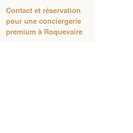
Contact et réservation 
pour une conciergerie 
premium à Roquevaire
Pour démarrer 
à Roquevaire
, il suffit de clarifier 
votre besoin: fréquence de mise en location, 
niveau d’exigence, et type d’organisation 
attendu. Nous adaptons ensuite la 
conciergerie 
premium
 de 
LES CLEFS DE PROVENCE
 à votre 
situation, avec un mode opératoire cohérent 
pour la location courte durée. Vous pouvez 
préparer votre demande via la page 
Réservez 
votre séjour
 ou découvrir notre approche sur 
l’accueil 
LES CLEFS DE PROVENCE
. Notre équipe 
vise une décision simple: un service qui sécurise 
l’exploitation et améliore l’expérience voyageur 
à Roquevaire
. Transformez votre gestion locative 
en avantage concret, du premier message 
jusqu’au départ.