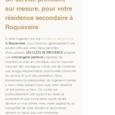
sur mesure, pour votre 
résidence secondaire à 
Roquevaire
Si votre logement est une 
résidence secondaire
à Roquevaire
, vous cherchez généralement une 
solution efficace entre deux périodes 
d’occupation. 
LES CLEFS DE PROVENCE
 propose 
une 
conciergerie premium
 capable de 
maintenir le bien en condition, tout en assurant 
l’accueil des voyageurs. L’enjeu est de conserver 
une image irréprochable: ponctualité, continuité 
du service, et suivi des prestations. Nous 
harmonisons la préparation du logement comme 
si vous y étiez présent, pour que votre absence 
ne soit jamais un frein. Ce cadre est 
particulièrement utile quand les dates se 
multiplient et que la location courte durée 
devient un vrai rythme. Avec notre approche, la 
tranquillité de votre résidence secondaire 
devient un atout, pas une contrainte.