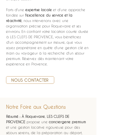
Forts d'une 
expertise locale
 et d'une approche 
fondée sur 
l'excellence du service et la 
réactivité
, nous intervenons avec une 
organisation précise pour Roquevaire et ses 
environs. En confiant votre location courte durée 
à LES CLEFS DE PROVENCE, vous bénéficiez 
d'un accompagnement sur mesure, que vous 
soyez propriétaire en quête d'une gestion clé en 
main ou voyageur à la recherche d'un séjour 
premium. Réservez dès maintenant votre 
expérience en Provence.
NOUS CONTACTER
Notre Foire aux Questions
Résumé :
À Roquevaire
, 
LES CLEFS DE 
PROVENCE
 propose une 
conciergerie premium
et une gestion locative rigoureuse pour des 
séjours sereins, de la préparation au départ, 