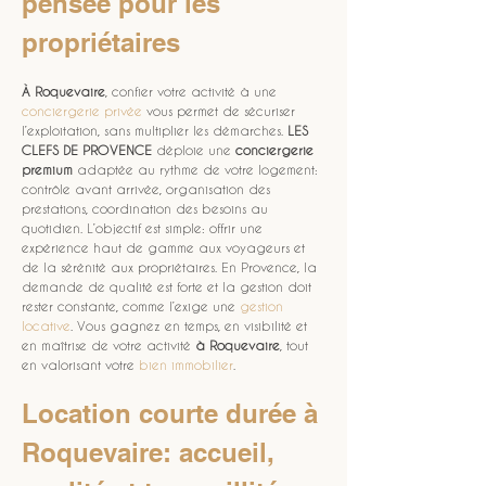
pensée pour les 
propriétaires
À Roquevaire
, confier votre activité à une 
conciergerie privée
 vous permet de sécuriser 
l’exploitation, sans multiplier les démarches. 
LES 
CLEFS DE PROVENCE
 déploie une 
conciergerie 
premium
 adaptée au rythme de votre logement: 
contrôle avant arrivée, organisation des 
prestations, coordination des besoins au 
quotidien. L’objectif est simple: offrir une 
expérience haut de gamme aux voyageurs et 
de la sérénité aux propriétaires. En Provence, la 
demande de qualité est forte et la gestion doit 
rester constante, comme l’exige une 
gestion 
locative
. Vous gagnez en temps, en visibilité et 
en maîtrise de votre activité 
à Roquevaire
, tout 
en valorisant votre 
bien immobilier
.
Location courte durée à 
Roquevaire: accueil, 