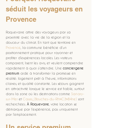
séduit les voyageurs en 
Provence
Roquevaire attire des voyageurs par sa 
proximité avec la vie de la région et la 
douceur du climat. En tant que territoire en 
Provence
, la commune bénéficie d’un 
positionnement pratique pour rayonner et 
profiter d’expériences locales. Les visiteurs 
comparent, lisent les avis, et veulent comprendre 
rapidement à quoi s’attendre. Une 
conciergerie 
premium
 aide à transformer la promesse en 
réalité: logement prêt à l’heure, informations 
claires, et qualité constante. Les séjours gagnent 
en attractivité lorsque le service est fiable, surtout 
dans la zone où les destinations comme 
Sanary-
sur-Mer
 et 
Cassis_(Bouches-du-Rh%C3%B4ne)
 sont 
recherchées. 
À Roquevaire
, votre location se 
démarque par l’expérience, pas uniquement 
par l’emplacement.
Un service premium, 