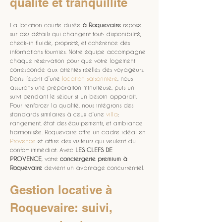
qualité et tranquillité
La location courte durée 
à Roquevaire
 repose 
sur des détails qui changent tout: disponibilité, 
check-in fluide, propreté, et cohérence des 
informations fournies. Notre équipe accompagne 
chaque réservation pour que votre logement 
corresponde aux attentes réelles des voyageurs. 
Dans l’esprit d’une 
location saisonnière
, nous 
assurons une préparation minutieuse, puis un 
suivi pendant le séjour si un besoin apparaît. 
Pour renforcer la qualité, nous intégrons des 
standards similaires à ceux d’une 
villa
: 
rangement, état des équipements, et ambiance 
harmonisée. Roquevaire offre un cadre idéal en 
Provence
 et attire des visiteurs qui veulent du 
confort immédiat. Avec 
LES CLEFS DE 
PROVENCE
, votre 
conciergerie premium à 
Roquevaire
 devient un avantage concurrentiel.
Gestion locative à 
Roquevaire: suivi, 