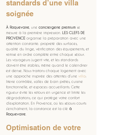
standards d’une villa 
soignée
À Roquevaire
, une 
conciergerie premium
 se 
mesure à la première impression. 
LES CLEFS DE 
PROVENCE
 organise la préparation avec une 
attention constante: propreté des surfaces, 
qualité du linge, vérification des équipements, et 
remise en ordre complète entre chaque séjour. 
Les voyageurs jugent vite, et les standards 
doivent être stables, même quand le calendrier 
est dense. Nous traitons chaque logement avec 
une approche inspirée des attentes d’une 
villa
: 
literie contrôlée, salles de bain prêtes, cuisine 
fonctionnelle, et espaces accueillants. Cette 
rigueur évite les retours en urgence et limite les 
dégradations, ce qui protège votre confort 
d’exploitation. En Provence, où les séjours courts 
s’enchaînent, la constance est la clé 
à 
Roquevaire
.
Optimisation de votre 