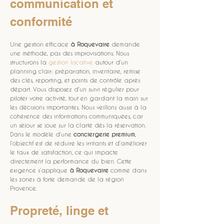
communication et 
conformité
Une gestion efficace 
à Roquevaire
 demande 
une méthode, pas des improvisations. Nous 
structurons la 
gestion locative
 autour d’un 
planning clair: préparation, inventaire, remise 
des clés, reporting, et points de contrôle après 
départ. Vous disposez d’un suivi régulier pour 
piloter votre activité, tout en gardant la main sur 
les décisions importantes. Nous veillons aussi à la 
cohérence des informations communiquées, car 
un séjour se joue sur la clarté dès la réservation. 
Dans le modèle d’une 
conciergerie premium
, 
l’objectif est de réduire les irritants et d’améliorer 
le taux de satisfaction, ce qui impacte 
directement la performance du bien. Cette 
exigence s’applique 
à Roquevaire
 comme dans 
les zones à forte demande de la région 
Provence.
Propreté, linge et 