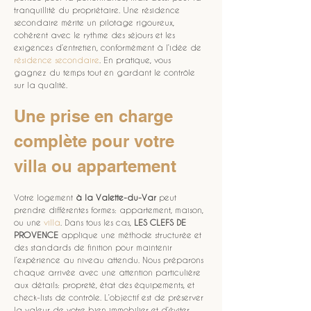
tranquillité du propriétaire. Une résidence 
secondaire mérite un pilotage rigoureux, 
cohérent avec le rythme des séjours et les 
exigences d’entretien, conformément à l’idée de 
résidence secondaire
. En pratique, vous 
gagnez du temps tout en gardant le contrôle 
sur la qualité.
Une prise en charge 
complète pour votre 
villa ou appartement
Votre logement 
à la Valette-du-Var
 peut 
prendre différentes formes: appartement, maison, 
ou une 
villa
. Dans tous les cas, 
LES CLEFS DE 
PROVENCE
 applique une méthode structurée et 
des standards de finition pour maintenir 
l’expérience au niveau attendu. Nous préparons 
chaque arrivée avec une attention particulière 
aux détails: propreté, état des équipements, et 
check-lists de contrôle. L’objectif est de préserver 
la valeur de votre bien immobilier et d’éviter 