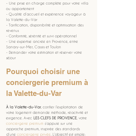
- Une prise en charge complète pour votre villa 
ou appartement
- Qualité d’accueil et expérience voyageur à 
la Valette-du-Var
- Tarification, disponibilité et optimisation des 
revenus
- Conformité, sérénité et suivi opérationnel
- Une expertise ancrée en Provence, entre 
Sanary-sur-Mer, Cassis et Toulon
- Demander votre estimation et réserver votre 
séjour
Pourquoi choisir une 
conciergerie premium à 
la Valette-du-Var
À la Valette-du-Var
, confier l’exploitation de 
votre logement demande méthode, réactivité et 
exigence. Avec 
LES CLEFS DE PROVENCE
, votre 
conciergerie premium
 s’appuie sur une 
approche premium, inspirée des standards 
d’une 
conciergerie privée
. L’objectif est simple: 