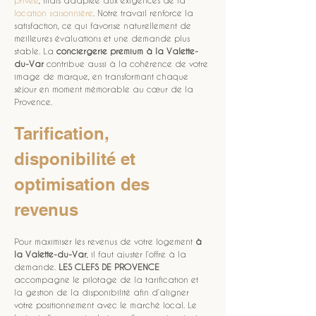
privée
, mais adaptée aux exigences de la 
location saisonnière
. Notre travail renforce la 
satisfaction, ce qui favorise naturellement de 
meilleures évaluations et une demande plus 
stable. La 
conciergerie premium à la Valette-
du-Var
 contribue aussi à la cohérence de votre 
image de marque, en transformant chaque 
séjour en moment mémorable au cœur de la 
Provence.
Tarification, 
disponibilité et 
optimisation des 
revenus
Pour maximiser les revenus de votre logement 
à 
la Valette-du-Var
, il faut ajuster l’offre à la 
demande. 
LES CLEFS DE PROVENCE
accompagne le pilotage de la tarification et 
la gestion de la disponibilité afin d’aligner 
votre positionnement avec le marché local. Le 