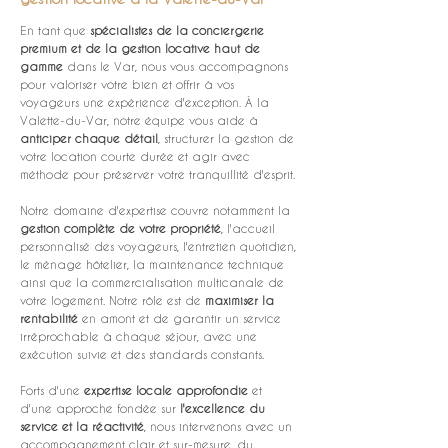
En tant que 
spécialistes de la conciergerie 
premium et de la gestion locative haut de 
gamme
 dans le Var, nous vous accompagnons 
pour valoriser votre bien et offrir à vos 
voyageurs une expérience d'exception. À la 
Valette-du-Var, notre équipe vous aide à 
anticiper chaque détail
, structurer la gestion de 
votre location courte durée et agir avec 
méthode pour préserver votre tranquillité d'esprit.
Notre domaine d'expertise couvre notamment la 
gestion complète de votre propriété
, l'accueil 
personnalisé des voyageurs, l'entretien quotidien, 
le ménage hôtelier, la maintenance technique 
ainsi que la commercialisation multicanale de 
votre logement. Notre rôle est de 
maximiser la 
rentabilité
 en amont et de garantir un service 
irréprochable à chaque séjour, avec une 
exécution suivie et des standards constants.
Forts d'une 
expertise locale approfondie
 et 
d'une approche fondée sur 
l'excellence du 
service et la réactivité
, nous intervenons avec un 
accompagnement clair et sur-mesure, du 