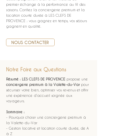
premier échange à la performance au fil des 
saisons. Confiez la conciergerie premium et la 
location courte durée à LES CLEFS DE 
PROVENCE : vous gagnez en temps, vos séjours 
gagnent en qualité.
NOUS CONTACTER
Notre Foire aux Questions
Résumé :
LES CLEFS DE PROVENCE
 propose une 
conciergerie premium à la Valette-du-Var
 pour 
sécuriser votre bien, optimiser vos revenus et offrir 
une expérience d’accueil soignée aux 
voyageurs.
Sommaire :
- Pourquoi choisir une conciergerie premium à 
la Valette-du-Var
- Gestion locative et location courte durée, de A 
à Z