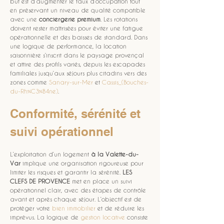
but est d’augmenter le taux d’occupation tout 
en préservant un niveau de qualité compatible 
avec une 
conciergerie premium
. Les rotations 
doivent rester maîtrisées pour éviter une fatigue 
opérationnelle et des baisses de standard. Dans 
une logique de performance, la location 
saisonnière s’inscrit dans le paysage provençal 
et attire des profils variés, depuis les escapades 
familiales jusqu’aux séjours plus citadins vers des 
zones comme 
Sanary-sur-Mer
 et 
Cassis_(Bouches-
du-Rh%C3%B4ne)
.
Conformité, sérénité et 
suivi opérationnel
L’exploitation d’un logement 
à la Valette-du-
Var
 implique une organisation rigoureuse pour 
limiter les risques et garantir la sérénité. 
LES 
CLEFS DE PROVENCE
 met en place un suivi 
opérationnel clair, avec des étapes de contrôle 
avant et après chaque séjour. L’objectif est de 
protéger votre 
bien immobilier
 et de réduire les 
imprévus. La logique de 
gestion locative
 consiste 