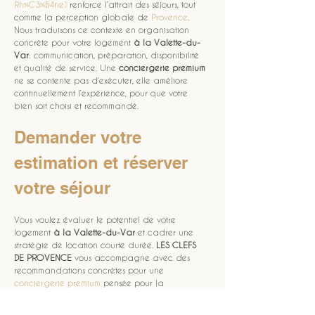
Rh%C3%B4ne)
 renforce l’attrait des séjours, tout 
comme la perception globale de 
Provence
. 
Nous traduisons ce contexte en organisation 
concrète pour votre logement 
à la Valette-du-
Var
: communication, préparation, disponibilité 
et qualité de service. Une 
conciergerie premium
ne se contente pas d’exécuter, elle améliore 
continuellement l’expérience, pour que votre 
bien soit choisi et recommandé.
Demander votre 
estimation et réserver 
votre séjour
Vous voulez évaluer le potentiel de votre 
logement 
à la Valette-du-Var
 et cadrer une 
stratégie de location courte durée. 
LES CLEFS 
DE PROVENCE
 vous accompagne avec des 
recommandations concrètes pour une 
conciergerie premium
 pensée pour la 
performance et la sérénité. Pour démarrer, vous 
pouvez préparer vos informations et avancer 