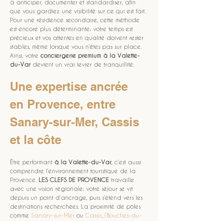
à anticiper, documenter et standardiser, afin 
que vous gardiez une visibilité sur ce qui est fait. 
Pour une résidence secondaire, cette méthode 
est encore plus déterminante: votre temps est 
précieux et vos attentes en qualité doivent rester 
stables, même lorsque vous n’êtes pas sur place. 
Ainsi, votre 
conciergerie premium à la Valette-
du-Var
 devient un vrai levier de tranquillité.
Une expertise ancrée 
en Provence, entre 
Sanary-sur-Mer, Cassis 
et la côte
Être performant 
à la Valette-du-Var
, c’est aussi 
comprendre l’environnement touristique de la 
Provence. 
LES CLEFS DE PROVENCE
 travaille 
avec une vision régionale: votre séjour se vit 
depuis un point d’ancrage, puis s’étend vers les 
destinations recherchées. La proximité de pôles 
comme 
Sanary-sur-Mer
 ou 
Cassis_(Bouches-du-