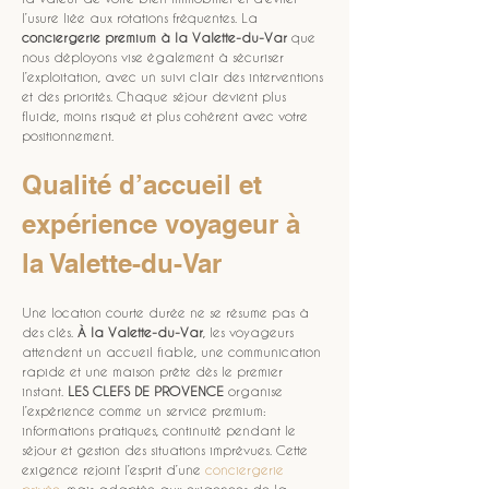
l’usure liée aux rotations fréquentes. La 
conciergerie premium à la Valette-du-Var
 que 
nous déployons vise également à sécuriser 
l’exploitation, avec un suivi clair des interventions 
et des priorités. Chaque séjour devient plus 
fluide, moins risqué et plus cohérent avec votre 
positionnement.
Qualité d’accueil et 
expérience voyageur à 
la Valette-du-Var
Une location courte durée ne se résume pas à 
des clés. 
À la Valette-du-Var
, les voyageurs 
attendent un accueil fiable, une communication 
rapide et une maison prête dès le premier 
instant. 
LES CLEFS DE PROVENCE
 organise 
l’expérience comme un service premium: 
informations pratiques, continuité pendant le 
séjour et gestion des situations imprévues. Cette 
exigence rejoint l’esprit d’une 
conciergerie 