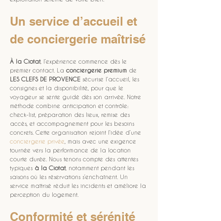
Un service d’accueil et 
de conciergerie maîtrisé
À la Ciotat
, l’expérience commence dès le 
premier contact. La 
conciergerie premium
 de 
LES CLEFS DE PROVENCE
 sécurise l’accueil, les 
consignes et la disponibilité, pour que le 
voyageur se sente guidé dès son arrivée. Notre 
méthode combine anticipation et contrôle: 
check-list, préparation des lieux, remise des 
accès, et accompagnement pour les besoins 
concrets. Cette organisation rejoint l’idée d’une 
conciergerie privée
, mais avec une exigence 
tournée vers la performance de la location 
courte durée. Nous tenons compte des attentes 
typiques 
à la Ciotat
, notamment pendant les 
saisons où les réservations s’enchaînent. Un 
service maîtrisé réduit les incidents et améliore la 
perception du logement.
Conformité et sérénité 