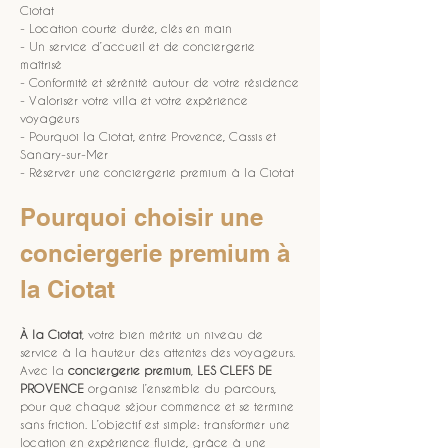
Ciotat
- Location courte durée, clés en main
- Un service d’accueil et de conciergerie 
maîtrisé
- Conformité et sérénité autour de votre résidence
- Valoriser votre villa et votre expérience 
voyageurs
- Pourquoi la Ciotat, entre Provence, Cassis et 
Sanary-sur-Mer
- Réserver une conciergerie premium à la Ciotat
Pourquoi choisir une 
conciergerie premium à 
la Ciotat
À la Ciotat
, votre bien mérite un niveau de 
service à la hauteur des attentes des voyageurs. 
Avec la 
conciergerie premium
, 
LES CLEFS DE 
PROVENCE
 organise l’ensemble du parcours, 
pour que chaque séjour commence et se termine 
sans friction. L’objectif est simple: transformer une 
location en expérience fluide, grâce à une 