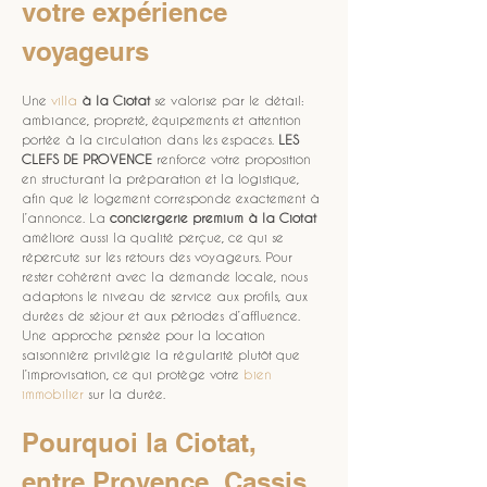
votre expérience 
voyageurs
Une 
villa
à la Ciotat
 se valorise par le détail: 
ambiance, propreté, équipements et attention 
portée à la circulation dans les espaces. 
LES 
CLEFS DE PROVENCE
 renforce votre proposition 
en structurant la préparation et la logistique, 
afin que le logement corresponde exactement à 
l’annonce. La 
conciergerie premium à la Ciotat
améliore aussi la qualité perçue, ce qui se 
répercute sur les retours des voyageurs. Pour 
rester cohérent avec la demande locale, nous 
adaptons le niveau de service aux profils, aux 
durées de séjour et aux périodes d’affluence. 
Une approche pensée pour la location 
saisonnière privilégie la régularité plutôt que 
l’improvisation, ce qui protège votre 
bien 
immobilier
 sur la durée.
Pourquoi la Ciotat, 
entre Provence, Cassis 