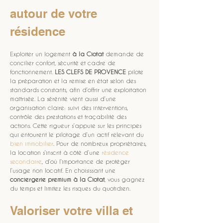
autour de votre 
résidence
Exploiter un logement 
à la Ciotat
 demande de 
concilier confort, sécurité et cadre de 
fonctionnement. 
LES CLEFS DE PROVENCE
 pilote 
la préparation et la remise en état selon des 
standards constants, afin d’offrir une exploitation 
maîtrisée. La sérénité vient aussi d’une 
organisation claire: suivi des interventions, 
contrôle des prestations et traçabilité des 
actions. Cette rigueur s’appuie sur les principes 
qui entourent le pilotage d’un actif relevant du 
bien immobilier
. Pour de nombreux propriétaires, 
la location s’inscrit à côté d’une 
résidence 
secondaire
, d’où l’importance de protéger 
l’usage non locatif. En choisissant une 
conciergerie premium à la Ciotat
, vous gagnez 
du temps et limitez les risques du quotidien.
Valoriser votre villa et 