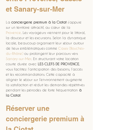
et Sanary-sur-Mer
La 
conciergerie premium à la Ciotat
 s’appuie 
sur un territoire attractif, au cœur de la 
Provence
. Les voyageurs viennent pour le littoral, 
la douceur et les excursions. Selon la dynamique 
locale, beaucoup organisent leur séjour autour 
de lieux emblématiques comme 
Cassis (Bouches-
du-Rhône)
 ou prolongent leur parcours vers 
Sanary-sur-Mer
. En structurant votre location 
courte durée avec 
LES CLEFS DE PROVENCE
, 
vous facilitez l’anticipation des besoins, l’accès 
et les recommandations. Cette capacité à 
aligner le séjour sur l’environnement augmente 
la satisfaction et réduit les demandes répétitives 
pendant les périodes de forte fréquentation 
à 
la Ciotat
.
Réserver une 
conciergerie premium à 
la Ciotat