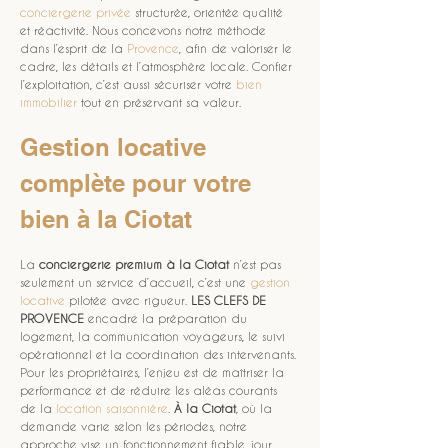
conciergerie privée
 structurée, orientée qualité 
et réactivité. Nous concevons notre méthode 
dans l’esprit de la 
Provence
, afin de valoriser le 
cadre, les détails et l’atmosphère locale. Confier 
l’exploitation, c’est aussi sécuriser votre 
bien 
immobilier
 tout en préservant sa valeur.
Gestion locative 
complète pour votre 
bien à la Ciotat
La 
conciergerie premium à la Ciotat
 n’est pas 
seulement un service d’accueil, c’est une 
gestion 
locative
 pilotée avec rigueur. 
LES CLEFS DE 
PROVENCE
 encadre la préparation du 
logement, la communication voyageurs, le suivi 
opérationnel et la coordination des intervenants. 
Pour les propriétaires, l’enjeu est de maîtriser la 
performance et de réduire les aléas courants 
de la 
location saisonnière
. 
À la Ciotat
, où la 
demande varie selon les périodes, notre 
approche vise un fonctionnement fiable, jour 