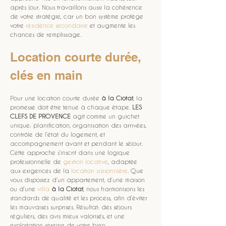
après jour. Nous travaillons aussi la cohérence 
de votre stratégie, car un bon système protège 
votre 
résidence secondaire
 et augmente les 
chances de remplissage.
Location courte durée, 
clés en main
Pour une location courte durée 
à la Ciotat
, la 
promesse doit être tenue à chaque étape. 
LES 
CLEFS DE PROVENCE
 agit comme un guichet 
unique: planification, organisation des arrivées, 
contrôle de l’état du logement, et 
accompagnement avant et pendant le séjour. 
Cette approche s’inscrit dans une logique 
professionnelle de 
gestion locative
, adaptée 
aux exigences de la 
location saisonnière
. Que 
vous disposiez d’un appartement, d’une maison 
ou d’une 
villa
à la Ciotat
, nous harmonisons les 
standards de qualité et les process, afin d’éviter 
les mauvaises surprises. Résultat: des séjours 
réguliers, des avis mieux valorisés, et une 
exploitation sereine de votre bien.