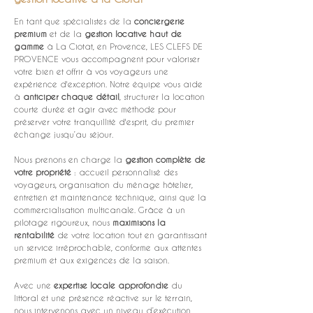
En tant que spécialistes de la 
conciergerie 
premium
 et de la 
gestion locative haut de 
gamme
 à La Ciotat, en Provence, LES CLEFS DE 
PROVENCE vous accompagnent pour valoriser 
votre bien et offrir à vos voyageurs une 
expérience d'exception. Notre équipe vous aide 
à 
anticiper chaque détail
, structurer la location 
courte durée et agir avec méthode pour 
préserver votre tranquillité d'esprit, du premier 
échange jusqu’au séjour.
Nous prenons en charge la 
gestion complète de 
votre propriété
 : accueil personnalisé des 
voyageurs, organisation du ménage hôtelier, 
entretien et maintenance technique, ainsi que la 
commercialisation multicanale. Grâce à un 
pilotage rigoureux, nous 
maximisons la 
rentabilité
 de votre location tout en garantissant 
un service irréprochable, conforme aux attentes 
premium et aux exigences de la saison.
Avec une 
expertise locale approfondie
 du 
littoral et une présence réactive sur le terrain, 
nous intervenons avec un niveau d’exécution 