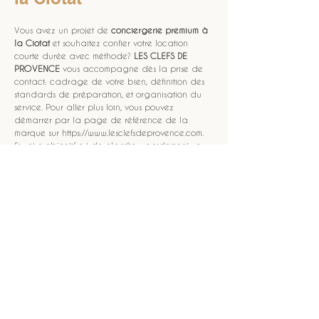
Vous avez un projet de 
conciergerie premium à 
la Ciotat
 et souhaitez confier votre location 
courte durée avec méthode? 
LES CLEFS DE 
PROVENCE
 vous accompagne dès la prise de 
contact: cadrage de votre bien, définition des 
standards de préparation, et organisation du 
service. Pour aller plus loin, vous pouvez 
démarrer par la page de référence de la 
marque sur https://www.lesclefsdeprovence.com. 
Si votre objectif est de planifier rapidement vos 
démarches, utilisez aussi 
réservez votre séjour
afin d’initier la demande en quelques étapes. 
Nous visons une exécution fiable pour votre 
exploitation 
à la Ciotat
, avec une attention 
constante à la qualité de la prestation, et une 
gestion pensée pour la 
location saisonnière
.
NOUS CONTACTER