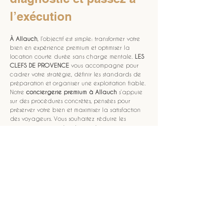
l’exécution
À Allauch
, l’objectif est simple: transformer votre 
bien en expérience premium et optimiser la 
location courte durée sans charge mentale. 
LES 
CLEFS DE PROVENCE
 vous accompagne pour 
cadrer votre stratégie, définir les standards de 
préparation et organiser une exploitation fiable. 
Notre 
conciergerie premium à Allauch
 s’appuie 
sur des procédures concrètes, pensées pour 
préserver votre bien et maximiser la satisfaction 
des voyageurs. Vous souhaitez réduire les 
interruptions, gérer les demandes avec réactivité 
et maintenir une qualité constante ? C’est 
précisément le rôle d’une 
gestion locative
orientée service. La 
Provence
 attire, et Allauch y 
apporte son charme et sa demande. Lancez 
votre projet avec une équipe qui exécute et qui 
suit. Contactez 
LES CLEFS DE PROVENCE
 dès 
aujourd’hui.
NOUS CONTACTER