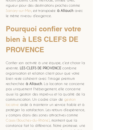
retours positifs. Cette méthode, utilisée avec 
rigueur pour des destinations proches comme 
Sanary-sur-Mer
, est transposée 
à Allauch
 avec 
le même niveau d’exigence.
Pourquoi confier votre 
bien à LES CLEFS DE 
PROVENCE
Confier son activité à une équipe, c’est choisir la 
sérénité. 
LES CLEFS DE PROVENCE
 combine 
organisation et relation client pour que votre 
bien reste cohérent avec l’image premium 
recherchée 
à Allauch
. La location ne concerne 
pas uniquement l’hébergement, elle concerne 
aussi la gestion des imprévus et la qualité de la 
communication. Un cadre clair de 
gestion 
locative
 aide à maintenir un service fiable et à 
protéger la satisfaction. Les retours d’expérience, 
y compris dans des zones attractives comme 
Cassis (Bouches-du-Rhône)
, montrent que la 
constance fait la différence. Notre promesse: une 