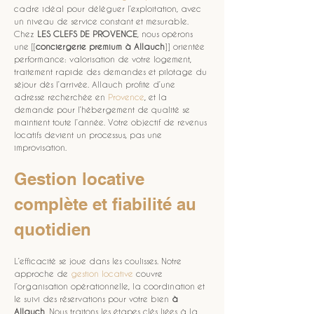
cadre idéal pour déléguer l’exploitation, avec 
un niveau de service constant et mesurable. 
Chez 
LES CLEFS DE PROVENCE
, nous opérons 
une [[
conciergerie premium à Allauch
]] orientée 
performance: valorisation de votre logement, 
traitement rapide des demandes et pilotage du 
séjour dès l’arrivée. Allauch profite d’une 
adresse recherchée en 
Provence
, et la 
demande pour l’hébergement de qualité se 
maintient toute l’année. Votre objectif de revenus 
locatifs devient un processus, pas une 
improvisation.
Gestion locative 
complète et fiabilité au 
quotidien
L’efficacité se joue dans les coulisses. Notre 
approche de 
gestion locative
 couvre 
l’organisation opérationnelle, la coordination et 
le suivi des réservations pour votre bien 
à 
Allauch
. Nous traitons les étapes clés liées à la 