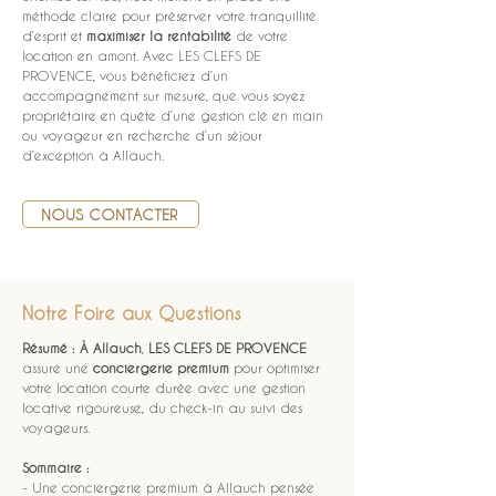
méthode claire pour préserver votre tranquillité 
d’esprit et 
maximiser la rentabilité
 de votre 
location en amont. Avec LES CLEFS DE 
PROVENCE, vous bénéficiez d’un 
accompagnement sur mesure, que vous soyez 
propriétaire en quête d’une gestion clé en main 
ou voyageur en recherche d’un séjour 
d’exception à Allauch.
NOUS CONTACTER
Notre Foire aux Questions
Résumé :
À Allauch
, 
LES CLEFS DE PROVENCE
assure une 
conciergerie premium
 pour optimiser 
votre location courte durée avec une gestion 
locative rigoureuse, du check-in au suivi des 
voyageurs.
Sommaire :
- Une conciergerie premium à Allauch pensée 