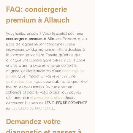
FAQ: conciergerie 
premium à Allauch
Vous hésitez encore ? Voici l’essentiel pour une 
conciergerie premium à Allauch
. D’abord, quels 
types de logements sont concernés ? Nous 
intervenons sur des maisons et 
villa
 adaptées à 
la location saisonnière. Ensuite, qu’est-ce qui 
distingue une conciergerie privée ? La réponse 
se situe dans la prise en charge complète, 
alignée sur des standards d’une 
conciergerie 
privée
. Quel impact sur vos revenus ? Une 
gestion locative
 rigoureuse stabilise la qualité et 
facilite les bons retours. Pour réserver un 
échange et cadrer votre projet, vous pouvez 
démarrer par 
réservez votre séjour
. Sinon, 
découvrez l’univers de 
LES CLEFS DE PROVENCE
sur 
LES CLEFS DE PROVENCE
.
Demandez votre 
diagnostic et passez à 