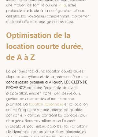
une maison de famille ou une 
villa
, notre 
protocole s’adapte à la configuration et aux 
attentes. Les voyageurs comprennent rapidement 
qu’ils ont affaire à une gestion sérieuse.
Optimisation de la 
location courte durée, 
de A à Z
La performance d’une location courte durée 
dépend du rythme et de la précision. Pour une 
conciergerie premium à Allauch
, 
LES CLEFS DE 
PROVENCE
 orchestre l’ensemble du cycle: 
préparation, mise en ligne, suivi des séjours, 
gestion des demandes et maintenance 
planifiée. La 
location saisonnière
 et la location 
courte s’appuient sur une attente de qualité 
constante, y compris pendant les périodes plus 
chargées. Nous travaillons aussi l’aspect 
stratégique pour mieux absorber les variations 
de demande, car un séjour réussi alimente les 