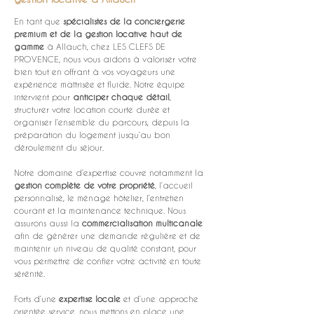
En tant que 
spécialistes de la conciergerie 
premium et de la gestion locative haut de 
gamme
 à Allauch, chez LES CLEFS DE 
PROVENCE, nous vous aidons à valoriser votre 
bien tout en offrant à vos voyageurs une 
expérience maîtrisée et fluide. Notre équipe 
intervient pour 
anticiper chaque détail
, 
structurer votre location courte durée et 
organiser l’ensemble du parcours, depuis la 
préparation du logement jusqu’au bon 
déroulement du séjour.
Notre domaine d’expertise couvre notamment la 
gestion complète de votre propriété
, l’accueil 
personnalisé, le ménage hôtelier, l’entretien 
courant et la maintenance technique. Nous 
assurons aussi la 
commercialisation multicanale
afin de générer une demande régulière et de 
maintenir un niveau de qualité constant, pour 
vous permettre de confier votre activité en toute 
sérénité.
Forts d’une 
expertise locale
 et d’une approche 
orientée service, nous mettons en place une 