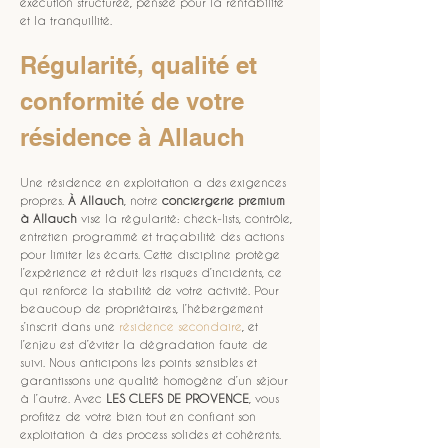
exécution structurée, pensée pour la rentabilité 
et la tranquillité.
Régularité, qualité et 
conformité de votre 
résidence à Allauch
Une résidence en exploitation a des exigences 
propres. 
À Allauch
, notre 
conciergerie premium 
à Allauch
 vise la régularité: check-lists, contrôle, 
entretien programmé et traçabilité des actions 
pour limiter les écarts. Cette discipline protège 
l’expérience et réduit les risques d’incidents, ce 
qui renforce la stabilité de votre activité. Pour 
beaucoup de propriétaires, l’hébergement 
s’inscrit dans une 
résidence secondaire
, et 
l’enjeu est d’éviter la dégradation faute de 
suivi. Nous anticipons les points sensibles et 
garantissons une qualité homogène d’un séjour 
à l’autre. Avec 
LES CLEFS DE PROVENCE
, vous 
profitez de votre bien tout en confiant son 
exploitation à des process solides et cohérents.