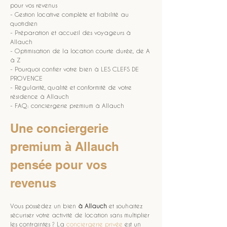
pour vos revenus
- Gestion locative complète et fiabilité au 
quotidien
- Préparation et accueil des voyageurs à 
Allauch
- Optimisation de la location courte durée, de A 
à Z
- Pourquoi confier votre bien à LES CLEFS DE 
PROVENCE
- Régularité, qualité et conformité de votre 
résidence à Allauch
- FAQ: conciergerie premium à Allauch
Une conciergerie 
premium à Allauch 
pensée pour vos 
revenus
Vous possédez un bien 
à Allauch
 et souhaitez 
sécuriser votre activité de location sans multiplier 
les contraintes ? La 
conciergerie privée
 est un 