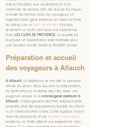
mise en location, aux ajustements et à la 
continuité de service, afin de réduire les risques 
et éviter les frictions avec les voyageurs. Un 
logement bien géré préserve sa valeur et limite 
les aléas, car un 
bien immobilier
 n’est pas 
seulement un actif, c’est aussi une expérience. 
Avec 
LES CLEFS DE PROVENCE
, la qualité est 
structurée, et l’exploitation reste maîtrisée pour 
une location courte durée à l’échelle locale.
Préparation et accueil 
des voyageurs à Allauch
À Allauch
, la différence se voit dès la première 
minute du séjour. Nous assurons la préparation, 
la vérification et la remise des clés, avec une 
exigence propre à la 
conciergerie premium à 
Allauch
. L’hébergement doit être irréprochable: 
propreté, état des équipements, fluidité du check-
in, et communication claire. Cette logique s’inscrit 
dans les standards d’une 
location saisonnière
moderne, où l’hôte attend une expérience sans 
friction. Que votre propriété soit une résidence, 